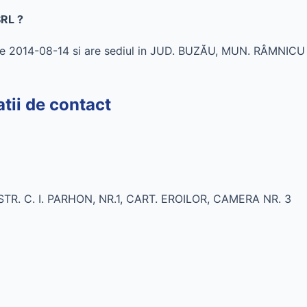
SRL ?
e 2014-08-14 si are sediul in JUD. BUZĂU, MUN. RÂMNICU 
ii de contact
TR. C. I. PARHON, NR.1, CART. EROILOR, CAMERA NR. 3