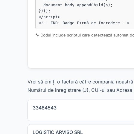
  document.body.appendChild(s);

})();

</script>

<!-- END: Badge Firmă de Încredere -->
🔧 Codul include scriptul care detectează automat d
Vrei să emiți o factură către compania noastră 
Numărul de înregistrare (J), CUI-ul sau Adresa s
33484543
LOGISTIC ARVISO SRL