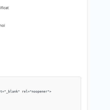
ificat
 noi
t="_blank" rel="noopener">
