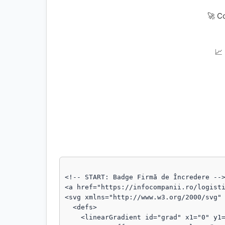
🚀 C
📈
<!-- START: Badge Firmă de Încredere -->
<a href="https://infocompanii.ro/logisti
<svg xmlns="http://www.w3.org/2000/svg" 
  <defs>

    <linearGradient id="grad" x1="0" y1="0" x2="1" y2="1">
