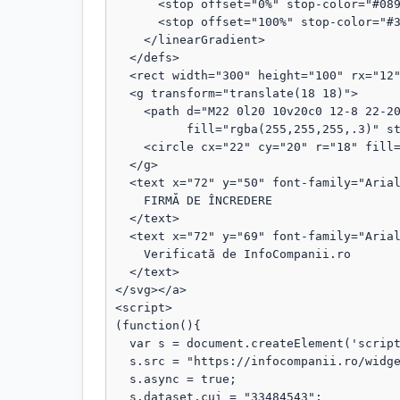
      <stop offset="0%" stop-color="#089111"/>

      <stop offset="100%" stop-color="#3b82f6"/>

    </linearGradient>

  </defs>

  <rect width="300" height="100" rx="12" fill="url(#grad)"/>

  <g transform="translate(18 18)">

    <path d="M22 0l20 10v20c0 12-8 22-20 28C10 52 2 42 2 30V10L22 0z"

          fill="rgba(255,255,255,.3)" stroke="rgba(255,255,255,.8)" stroke-width="1.5"/>

    <circle cx="22" cy="20" r="18" fill="rgba(255,255,255,.1)"/>

  </g>

  <text x="72" y="50" font-family="Arial, sans-serif" font-size="18" fill="#fff" font-weight="bold">

    FIRMĂ DE ÎNCREDERE

  </text>

  <text x="72" y="69" font-family="Arial, sans-serif" font-size="13" fill="#fff" opacity="0.95">

    Verificată de InfoCompanii.ro

  </text>

</svg></a>

<script>

(function(){

  var s = document.createElement('script');

  s.src = "https://infocompanii.ro/widget-ping.js?v=" + Date.now();

  s.async = true;

  s.dataset.cui = "33484543";
