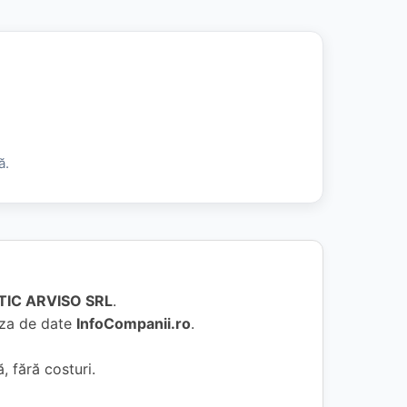
ă.
TIC ARVISO SRL
.
baza de date
InfoCompanii.ro
.
, fără costuri.