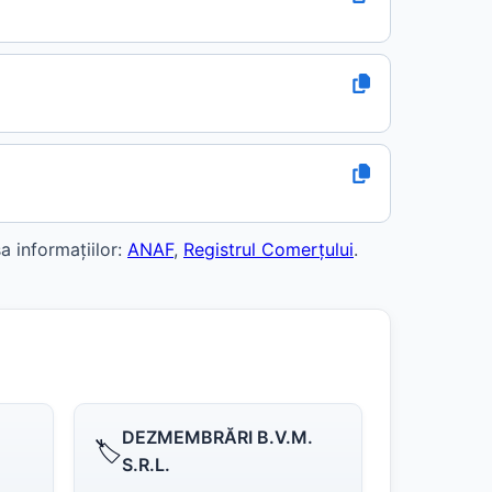
 informațiilor:
ANAF
,
Registrul Comerțului
.
DEZMEMBRĂRI B.V.M.
🏷️
S.R.L.