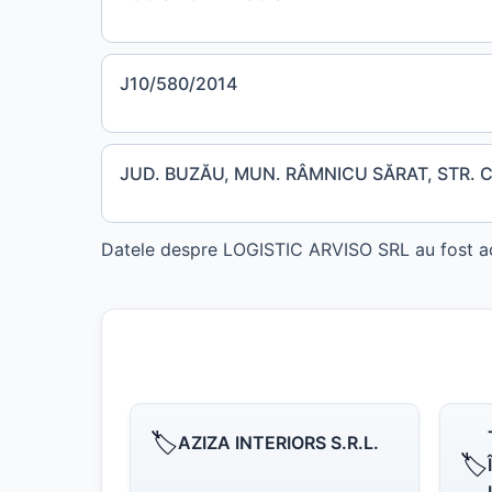
J10/580/2014
JUD. BUZĂU, MUN. RÂMNICU SĂRAT, STR. C.
Datele despre LOGISTIC ARVISO SRL au fost act
🏷️
AZIZA INTERIORS S.R.L.
🏷️