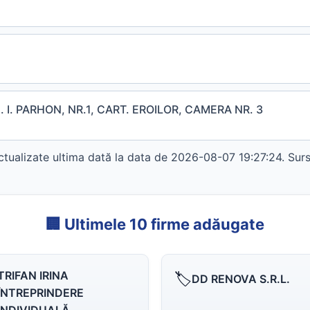
 I. PARHON, NR.1, CART. EROILOR, CAMERA NR. 3
ualizate ultima dată la data de 2026-08-07 19:27:24. Sursa
🏢 Ultimele 10 firme adăugate
TRIFAN IRINA
🏷️
DD RENOVA S.R.L.
ÎNTREPRINDERE