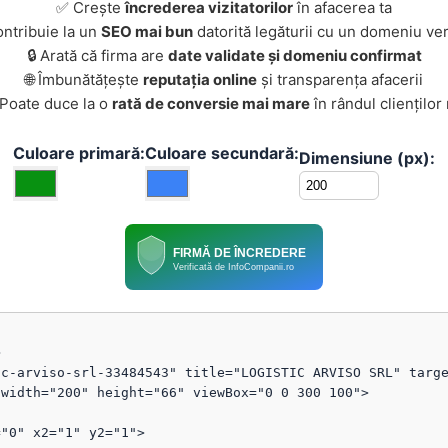
✅ Crește
încrederea vizitatorilor
în afacerea ta
ontribuie la un
SEO mai bun
datorită legăturii cu un domeniu ver
🔒 Arată că firma are
date validate și domeniu confirmat
🌐 Îmbunătățește
reputația online
și transparența afacerii
 Poate duce la o
rată de conversie mai mare
în rândul clienților
Culoare primară:
Culoare secundară:
Dimensiune (px):
FIRMĂ DE ÎNCREDERE
Verificată de InfoCompanii.ro


c-arviso-srl-33484543" title="LOGISTIC ARVISO SRL" targe
width="200" height="66" viewBox="0 0 300 100">
