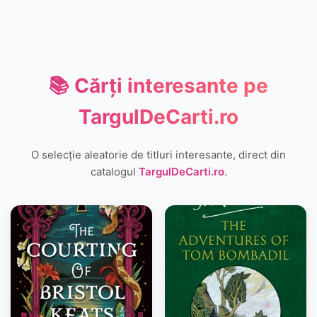
📚 Cărți interesante pe
TargulDeCarti.ro
O selecție aleatorie de titluri interesante, direct din
catalogul
TargulDeCarti.ro
.