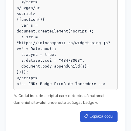
  </text>

</svg></a>

<script>

(function(){

  var s = 
document.createElement('script');

  s.src = 
"https://infocompanii.ro/widget-ping.js?
v=" + Date.now();

  s.async = true;

  s.dataset.cui = "48473003";

  document.body.appendChild(s);

})();

</script>

<!-- END: Badge Firmă de Încredere -->
🔧 Codul include scriptul care detectează automat
domeniul site-ului unde este adăugat badge-ul.
📋 Copiază codul