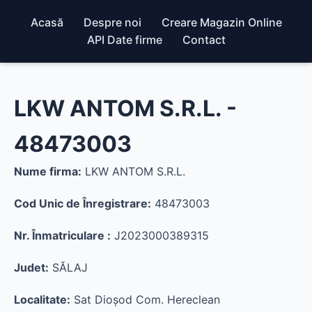
Acasă
Despre noi
Creare Magazin Online
API Date firme
Contact
LKW ANTOM S.R.L. -
48473003
Nume firma:
LKW ANTOM S.R.L.
Cod Unic de Înregistrare:
48473003
Nr. Înmatriculare :
J2023000389315
Judet:
SĂLAJ
Localitate:
Sat Dioşod Com. Hereclean