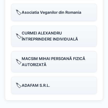
🏷️
Asociatia Veganilor din Romania
CURMEI ALEXANDRU
🏷️
ÎNTREPRINDERE INDIVIDUALĂ
MACSIM MIHAI PERSOANĂ FIZICĂ
🏷️
AUTORIZATĂ
🏷️
ADAFAM S.R.L.