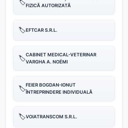
🏷️
FIZICĂ AUTORIZATĂ
🏷️
EFTCAR S.R.L.
CABINET MEDICAL-VETERINAR
🏷️
VARGHA A. NOÉMI
FEIER BOGDAN-IONUT
🏷️
ÎNTREPRINDERE INDIVIDUALĂ
🏷️
VOIATRANSCOM S.R.L.