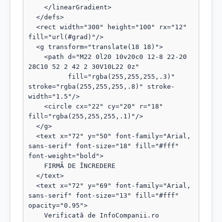
    </linearGradient>

  </defs>

  <rect width="300" height="100" rx="12" 
fill="url(#grad)"/>

  <g transform="translate(18 18)">

    <path d="M22 0l20 10v20c0 12-8 22-20 
28C10 52 2 42 2 30V10L22 0z"

          fill="rgba(255,255,255,.3)" 
stroke="rgba(255,255,255,.8)" stroke-
width="1.5"/>

    <circle cx="22" cy="20" r="18" 
fill="rgba(255,255,255,.1)"/>

  </g>

  <text x="72" y="50" font-family="Arial, 
sans-serif" font-size="18" fill="#fff" 
font-weight="bold">

    FIRMĂ DE ÎNCREDERE

  </text>

  <text x="72" y="69" font-family="Arial, 
sans-serif" font-size="13" fill="#fff" 
opacity="0.95">

    Verificată de InfoCompanii.ro
