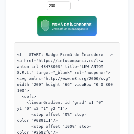
FIRMĂ DE ÎNCREDERE
Verificată de InfoCompanii.ro
<!-- START: Badge Firmă de Încredere -->

<a href="https://infocompanii.ro/lkw-
antom-srl-48473003" title="LKW ANTOM 
S.R.L." target="_blank" rel="noopener">

<svg xmlns="http://www.w3.org/2000/svg" 
width="200" height="66" viewBox="0 0 300 
100">

  <defs>

    <linearGradient id="grad" x1="0" 
y1="0" x2="1" y2="1">

      <stop offset="0%" stop-
color="#089111"/>

      <stop offset="100%" stop-
color="#3b82f6"/>
