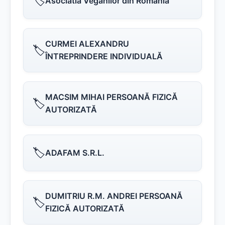
🏷️
Asociatia Veganilor din Romania
CURMEI ALEXANDRU
🏷️
ÎNTREPRINDERE INDIVIDUALĂ
MACSIM MIHAI PERSOANĂ FIZICĂ
🏷️
AUTORIZATĂ
🏷️
ADAFAM S.R.L.
DUMITRIU R.M. ANDREI PERSOANĂ
🏷️
FIZICĂ AUTORIZATĂ