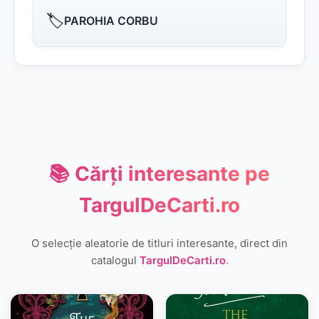
🏷️
PAROHIA CORBU
📚 Cărți interesante pe
TargulDeCarti.ro
O selecție aleatorie de titluri interesante, direct din
catalogul
TargulDeCarti.ro
.