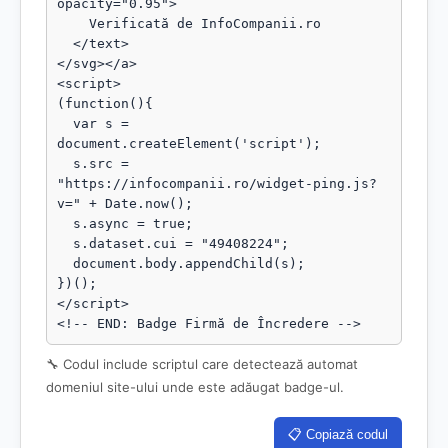
opacity="0.95">

    Verificată de InfoCompanii.ro

  </text>

</svg></a>

<script>

(function(){

  var s = 
document.createElement('script');

  s.src = 
"https://infocompanii.ro/widget-ping.js?
v=" + Date.now();

  s.async = true;

  s.dataset.cui = "49408224";

  document.body.appendChild(s);

})();

</script>

<!-- END: Badge Firmă de Încredere -->
🔧 Codul include scriptul care detectează automat
domeniul site-ului unde este adăugat badge-ul.
📋 Copiază codul