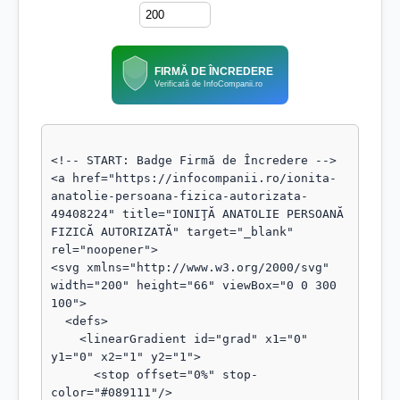
FIRMĂ DE ÎNCREDERE
Verificată de InfoCompanii.ro
<!-- START: Badge Firmă de Încredere -->

<a href="https://infocompanii.ro/ionita-
anatolie-persoana-fizica-autorizata-
49408224" title="IONIŢĂ ANATOLIE PERSOANĂ 
FIZICĂ AUTORIZATĂ" target="_blank" 
rel="noopener">

<svg xmlns="http://www.w3.org/2000/svg" 
width="200" height="66" viewBox="0 0 300 
100">

  <defs>

    <linearGradient id="grad" x1="0" 
y1="0" x2="1" y2="1">

      <stop offset="0%" stop-
color="#089111"/>
