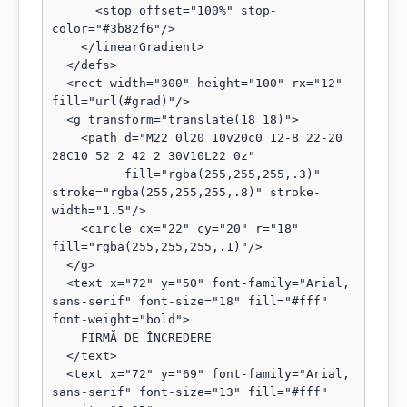
      <stop offset="100%" stop-
color="#3b82f6"/>

    </linearGradient>

  </defs>

  <rect width="300" height="100" rx="12" 
fill="url(#grad)"/>

  <g transform="translate(18 18)">

    <path d="M22 0l20 10v20c0 12-8 22-20 
28C10 52 2 42 2 30V10L22 0z"

          fill="rgba(255,255,255,.3)" 
stroke="rgba(255,255,255,.8)" stroke-
width="1.5"/>

    <circle cx="22" cy="20" r="18" 
fill="rgba(255,255,255,.1)"/>

  </g>

  <text x="72" y="50" font-family="Arial, 
sans-serif" font-size="18" fill="#fff" 
font-weight="bold">

    FIRMĂ DE ÎNCREDERE

  </text>

  <text x="72" y="69" font-family="Arial, 
sans-serif" font-size="13" fill="#fff" 