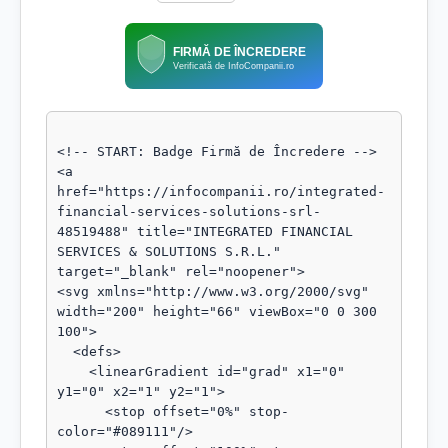
FIRMĂ DE ÎNCREDERE
Verificată de InfoCompanii.ro
<!-- START: Badge Firmă de Încredere -->

<a 
href="https://infocompanii.ro/integrated-
financial-services-solutions-srl-
48519488" title="INTEGRATED FINANCIAL 
SERVICES & SOLUTIONS S.R.L." 
target="_blank" rel="noopener">

<svg xmlns="http://www.w3.org/2000/svg" 
width="200" height="66" viewBox="0 0 300 
100">

  <defs>

    <linearGradient id="grad" x1="0" 
y1="0" x2="1" y2="1">

      <stop offset="0%" stop-
color="#089111"/>
