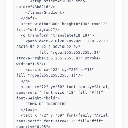
      <stop offset="100%" stop-
color="#3b82f6"/>

    </linearGradient>

  </defs>

  <rect width="300" height="100" rx="12" 
fill="url(#grad)"/>

  <g transform="translate(18 18)">

    <path d="M22 0l20 10v20c0 12-8 22-20 
28C10 52 2 42 2 30V10L22 0z"

          fill="rgba(255,255,255,.3)" 
stroke="rgba(255,255,255,.8)" stroke-
width="1.5"/>

    <circle cx="22" cy="20" r="18" 
fill="rgba(255,255,255,.1)"/>

  </g>

  <text x="72" y="50" font-family="Arial, 
sans-serif" font-size="18" fill="#fff" 
font-weight="bold">

    FIRMĂ DE ÎNCREDERE

  </text>

  <text x="72" y="69" font-family="Arial, 
sans-serif" font-size="13" fill="#fff" 
opacity="0.95">
