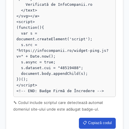
    Verificată de InfoCompanii.ro

  </text>

</svg></a>

<script>

(function(){

  var s = 
document.createElement('script');

  s.src = 
"https://infocompanii.ro/widget-ping.js?
v=" + Date.now();

  s.async = true;

  s.dataset.cui = "48519488";

  document.body.appendChild(s);

})();

</script>

<!-- END: Badge Firmă de Încredere -->
🔧 Codul include scriptul care detectează automat
domeniul site-ului unde este adăugat badge-ul.
📋 Copiază codul