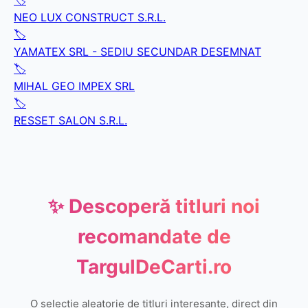
🏷️
NEO LUX CONSTRUCT S.R.L.
🏷️
YAMATEX SRL - SEDIU SECUNDAR DESEMNAT
🏷️
MIHAL GEO IMPEX SRL
🏷️
RESSET SALON S.R.L.
✨ Descoperă titluri noi
recomandate de
TargulDeCarti.ro
O selecție aleatorie de titluri interesante, direct din