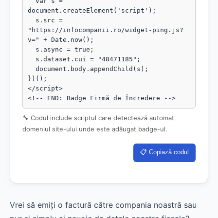
  var s = 
document.createElement('script');

  s.src = 
"https://infocompanii.ro/widget-ping.js?
v=" + Date.now();

  s.async = true;

  s.dataset.cui = "48471185";

  document.body.appendChild(s);

})();

</script>

<!-- END: Badge Firmă de Încredere -->
🔧 Codul include scriptul care detectează automat
domeniul site-ului unde este adăugat badge-ul.
📋 Copiază codul
Vrei să emiți o factură către compania noastră sau