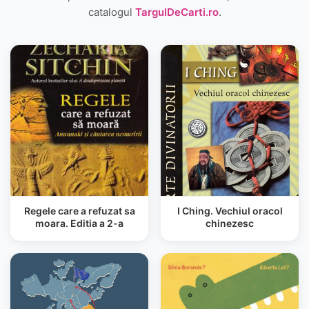
catalogul
TargulDeCarti.ro
.
Regele care a refuzat sa
I Ching. Vechiul oracol
moara. Editia a 2-a
chinezesc