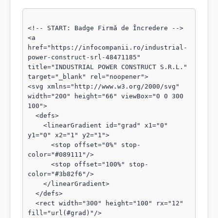
<!-- START: Badge Firmă de Încredere -->

<a 
href="https://infocompanii.ro/industrial-
power-construct-srl-48471185" 
title="INDUSTRIAL POWER CONSTRUCT S.R.L." 
target="_blank" rel="noopener">

<svg xmlns="http://www.w3.org/2000/svg" 
width="200" height="66" viewBox="0 0 300 
100">

  <defs>

    <linearGradient id="grad" x1="0" 
y1="0" x2="1" y2="1">

      <stop offset="0%" stop-
color="#089111"/>

      <stop offset="100%" stop-
color="#3b82f6"/>

    </linearGradient>

  </defs>

  <rect width="300" height="100" rx="12" 
fill="url(#grad)"/>
