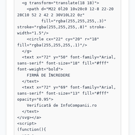
  <g transform="translate(18 18)">

    <path d="M22 0l20 10v20c0 12-8 22-20 
28C10 52 2 42 2 30V10L22 0z"

          fill="rgba(255,255,255,.3)" 
stroke="rgba(255,255,255,.8)" stroke-
width="1.5"/>

    <circle cx="22" cy="20" r="18" 
fill="rgba(255,255,255,.1)"/>

  </g>

  <text x="72" y="50" font-family="Arial, 
sans-serif" font-size="18" fill="#fff" 
font-weight="bold">

    FIRMĂ DE ÎNCREDERE

  </text>

  <text x="72" y="69" font-family="Arial, 
sans-serif" font-size="13" fill="#fff" 
opacity="0.95">

    Verificată de InfoCompanii.ro

  </text>

</svg></a>

<script>

(function(){
