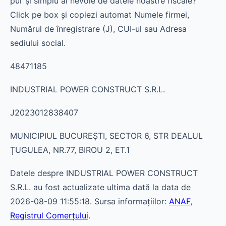
pur și simplu ai nevoie de datele noastre fiscale?
Click pe box și copiezi automat Numele firmei,
Numărul de înregistrare (J), CUI-ul sau Adresa
sediului social.
48471185
INDUSTRIAL POWER CONSTRUCT S.R.L.
J2023012838407
MUNICIPIUL BUCUREŞTI, SECTOR 6, STR DEALUL
ȚUGULEA, NR.77, BIROU 2, ET.1
Datele despre INDUSTRIAL POWER CONSTRUCT
S.R.L. au fost actualizate ultima dată la data de
2026-08-09 11:55:18. Sursa informațiilor:
ANAF
,
Registrul Comerțului
.