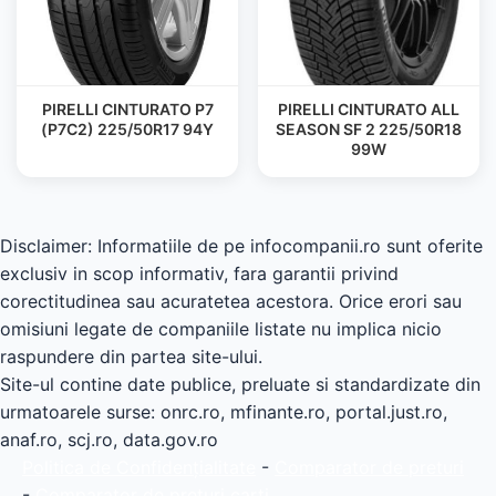
PIRELLI CINTURATO P7
PIRELLI CINTURATO ALL
(P7C2) 225/50R17 94Y
SEASON SF 2 225/50R18
99W
Disclaimer: Informatiile de pe infocompanii.ro sunt oferite
exclusiv in scop informativ, fara garantii privind
corectitudinea sau acuratetea acestora. Orice erori sau
omisiuni legate de companiile listate nu implica nicio
raspundere din partea site-ului.
Site-ul contine date publice, preluate si standardizate din
urmatoarele surse: onrc.ro, mfinante.ro, portal.just.ro,
anaf.ro, scj.ro, data.gov.ro
Politica de Confidențialitate
-
Comparator de preturi
-
Comparator de preturi carti