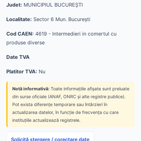
Judet:
MUNICIPIUL BUCUREŞTI
Localitate:
Sector 6 Mun. Bucureşti
Cod CAEN:
4619 - Intermedieri in comertul cu
produse diverse
Date TVA
Platitor TVA:
Nu
Notă informativă:
Toate informațiile afișate sunt preluate
din surse oficiale (ANAF, ONRC și alte registre publice).
Pot exista diferențe temporare sau întârzieri în
actualizarea datelor, în funcție de frecvența cu care
instituțiile actualizează registrele.
Solicită ștergere / corectare date