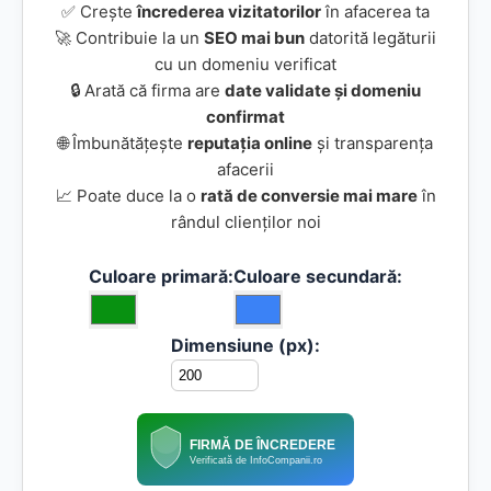
✅ Crește
încrederea vizitatorilor
în afacerea ta
🚀 Contribuie la un
SEO mai bun
datorită legăturii
cu un domeniu verificat
🔒 Arată că firma are
date validate și domeniu
confirmat
🌐 Îmbunătățește
reputația online
și transparența
afacerii
📈 Poate duce la o
rată de conversie mai mare
în
rândul clienților noi
Culoare primară:
Culoare secundară:
Dimensiune (px):
FIRMĂ DE ÎNCREDERE
Verificată de InfoCompanii.ro