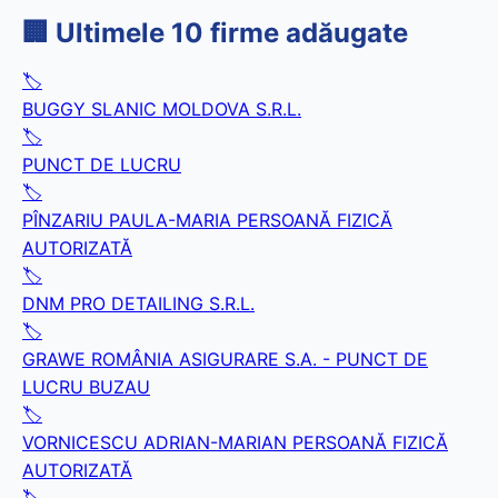
🏢 Ultimele 10 firme adăugate
🏷️
BUGGY SLANIC MOLDOVA S.R.L.
🏷️
PUNCT DE LUCRU
🏷️
PÎNZARIU PAULA-MARIA PERSOANĂ FIZICĂ
AUTORIZATĂ
🏷️
DNM PRO DETAILING S.R.L.
🏷️
GRAWE ROMÂNIA ASIGURARE S.A. - PUNCT DE
LUCRU BUZAU
🏷️
VORNICESCU ADRIAN-MARIAN PERSOANĂ FIZICĂ
AUTORIZATĂ