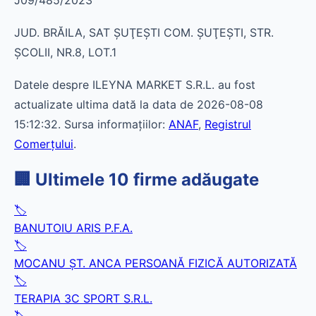
J09/485/2023
JUD. BRĂILA, SAT ŞUŢEŞTI COM. ŞUŢEŞTI, STR.
ŞCOLII, NR.8, LOT.1
Datele despre ILEYNA MARKET S.R.L. au fost
actualizate ultima dată la data de 2026-08-08
15:12:32. Sursa informațiilor:
ANAF
,
Registrul
Comerțului
.
🏢 Ultimele 10 firme adăugate
🏷️
BANUTOIU ARIS P.F.A.
🏷️
MOCANU ŞT. ANCA PERSOANĂ FIZICĂ AUTORIZATĂ
🏷️
TERAPIA 3C SPORT S.R.L.