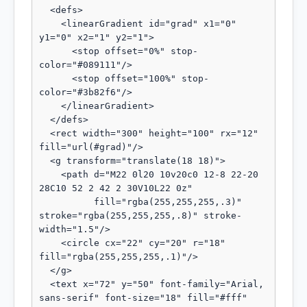
  <defs>

    <linearGradient id="grad" x1="0" 
y1="0" x2="1" y2="1">

      <stop offset="0%" stop-
color="#089111"/>

      <stop offset="100%" stop-
color="#3b82f6"/>

    </linearGradient>

  </defs>

  <rect width="300" height="100" rx="12" 
fill="url(#grad)"/>

  <g transform="translate(18 18)">

    <path d="M22 0l20 10v20c0 12-8 22-20 
28C10 52 2 42 2 30V10L22 0z"

          fill="rgba(255,255,255,.3)" 
stroke="rgba(255,255,255,.8)" stroke-
width="1.5"/>

    <circle cx="22" cy="20" r="18" 
fill="rgba(255,255,255,.1)"/>

  </g>

  <text x="72" y="50" font-family="Arial, 
sans-serif" font-size="18" fill="#fff" 