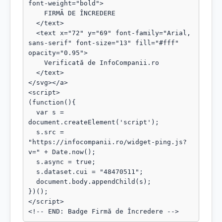
font-weight="bold">

    FIRMĂ DE ÎNCREDERE

  </text>

  <text x="72" y="69" font-family="Arial, 
sans-serif" font-size="13" fill="#fff" 
opacity="0.95">

    Verificată de InfoCompanii.ro

  </text>

</svg></a>

<script>

(function(){

  var s = 
document.createElement('script');

  s.src = 
"https://infocompanii.ro/widget-ping.js?
v=" + Date.now();

  s.async = true;

  s.dataset.cui = "48470511";

  document.body.appendChild(s);

})();

</script>

<!-- END: Badge Firmă de Încredere -->