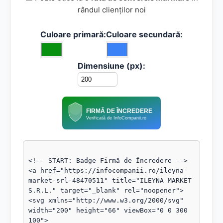
rândul clienților noi
Culoare primară:
Culoare secundară:
Dimensiune (px):
FIRMĂ DE ÎNCREDERE
Verificată de InfoCompanii.ro
<!-- START: Badge Firmă de Încredere -->

<a href="https://infocompanii.ro/ileyna-
market-srl-48470511" title="ILEYNA MARKET 
S.R.L." target="_blank" rel="noopener">

<svg xmlns="http://www.w3.org/2000/svg" 
width="200" height="66" viewBox="0 0 300 
100">
