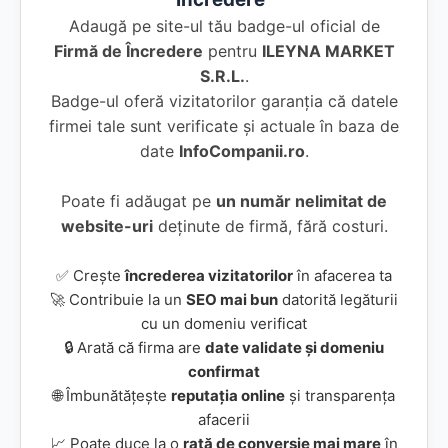
Adaugă pe site-ul tău badge-ul oficial de
Firmă de Încredere
pentru
ILEYNA MARKET
S.R.L.
.
Badge-ul oferă vizitatorilor garanția că datele
firmei tale sunt verificate și actuale în baza de
date
InfoCompanii.ro
.
Poate fi adăugat pe
un număr nelimitat de
website-uri
deținute de firmă, fără costuri.
✅ Crește
încrederea vizitatorilor
în afacerea ta
🚀 Contribuie la un
SEO mai bun
datorită legăturii
cu un domeniu verificat
🔒 Arată că firma are
date validate și domeniu
confirmat
🌐 Îmbunătățește
reputația online
și transparența
afacerii
📈 Poate duce la o
rată de conversie mai mare
în