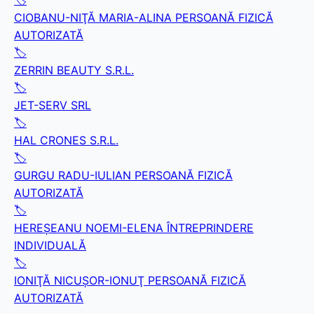
🏷️
CIOBANU-NIŢĂ MARIA-ALINA PERSOANĂ FIZICĂ
AUTORIZATĂ
🏷️
ZERRIN BEAUTY S.R.L.
🏷️
JET-SERV SRL
🏷️
HAL CRONES S.R.L.
🏷️
GURGU RADU-IULIAN PERSOANĂ FIZICĂ
AUTORIZATĂ
🏷️
HEREŞEANU NOEMI-ELENA ÎNTREPRINDERE
INDIVIDUALĂ
🏷️
IONIŢĂ NICUŞOR-IONUŢ PERSOANĂ FIZICĂ
AUTORIZATĂ