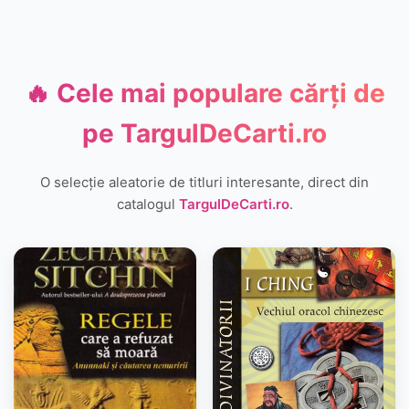
🔥 Cele mai populare cărți de
pe
TargulDeCarti.ro
O selecție aleatorie de titluri interesante, direct din
catalogul
TargulDeCarti.ro
.