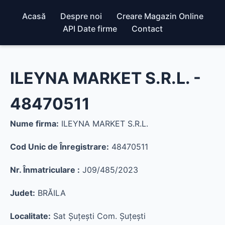
Acasă
Despre noi
Creare Magazin Online
API Date firme
Contact
ILEYNA MARKET S.R.L. -
48470511
Nume firma:
ILEYNA MARKET S.R.L.
Cod Unic de Înregistrare:
48470511
Nr. Înmatriculare :
J09/485/2023
Judet:
BRĂILA
Localitate:
Sat Şuţeşti Com. Şuţeşti