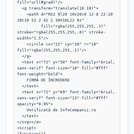
fill="url(#grad)"/>

  <g transform="translate(18 18)">

    <path d="M22 0l20 10v20c0 12-8 22-20 
28C10 52 2 42 2 30V10L22 0z"

          fill="rgba(255,255,255,.3)" 
stroke="rgba(255,255,255,.8)" stroke-
width="1.5"/>

    <circle cx="22" cy="20" r="18" 
fill="rgba(255,255,255,.1)"/>

  </g>

  <text x="72" y="50" font-family="Arial, 
sans-serif" font-size="18" fill="#fff" 
font-weight="bold">

    FIRMĂ DE ÎNCREDERE

  </text>

  <text x="72" y="69" font-family="Arial, 
sans-serif" font-size="13" fill="#fff" 
opacity="0.95">

    Verificată de InfoCompanii.ro

  </text>

</svg></a>

<script>

(function(){
