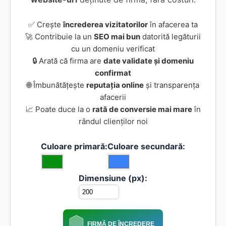
✅ Crește
încrederea vizitatorilor
în afacerea ta
🚀 Contribuie la un
SEO mai bun
datorită legăturii
cu un domeniu verificat
🔒 Arată că firma are
date validate și domeniu
confirmat
🌐 Îmbunătățește
reputația online
și transparența
afacerii
📈 Poate duce la o
rată de conversie mai mare
în
rândul clienților noi
Culoare primară:
Culoare secundară:
Dimensiune (px):
FIRMĂ DE ÎNCREDERE