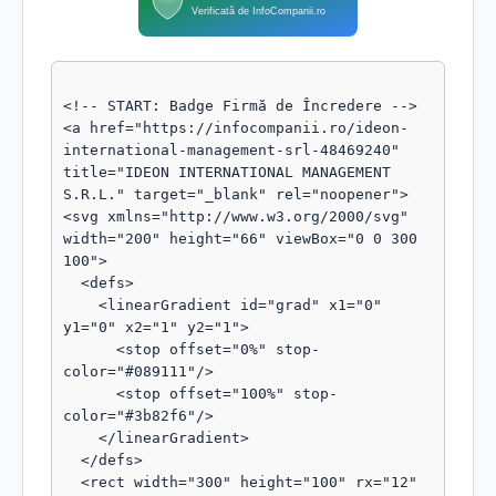
Verificată de InfoCompanii.ro
<!-- START: Badge Firmă de Încredere -->

<a href="https://infocompanii.ro/ideon-
international-management-srl-48469240" 
title="IDEON INTERNATIONAL MANAGEMENT 
S.R.L." target="_blank" rel="noopener">

<svg xmlns="http://www.w3.org/2000/svg" 
width="200" height="66" viewBox="0 0 300 
100">

  <defs>

    <linearGradient id="grad" x1="0" 
y1="0" x2="1" y2="1">

      <stop offset="0%" stop-
color="#089111"/>

      <stop offset="100%" stop-
color="#3b82f6"/>

    </linearGradient>

  </defs>

  <rect width="300" height="100" rx="12" 