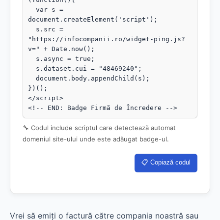
  var s = 
document.createElement('script');

  s.src = 
"https://infocompanii.ro/widget-ping.js?
v=" + Date.now();

  s.async = true;

  s.dataset.cui = "48469240";

  document.body.appendChild(s);

})();

</script>

<!-- END: Badge Firmă de Încredere -->
🔧 Codul include scriptul care detectează automat
domeniul site-ului unde este adăugat badge-ul.
📋 Copiază codul
Vrei să emiți o factură către compania noastră sau