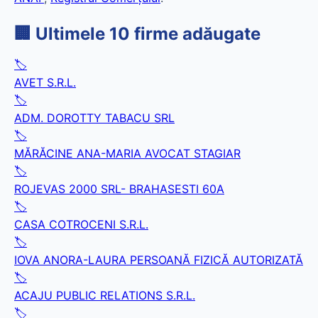
🏢 Ultimele 10 firme adăugate
🏷️
AVET S.R.L.
🏷️
ADM. DOROTTY TABACU SRL
🏷️
MĂRĂCINE ANA-MARIA AVOCAT STAGIAR
🏷️
ROJEVAS 2000 SRL- BRAHASESTI 60A
🏷️
CASA COTROCENI S.R.L.
🏷️
IOVA ANORA-LAURA PERSOANĂ FIZICĂ AUTORIZATĂ
🏷️
ACAJU PUBLIC RELATIONS S.R.L.
🏷️