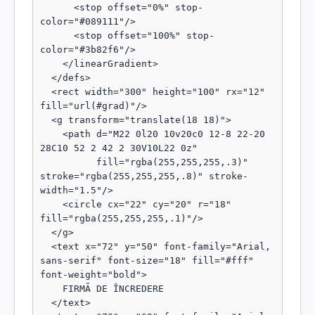
      <stop offset="0%" stop-
color="#089111"/>

      <stop offset="100%" stop-
color="#3b82f6"/>

    </linearGradient>

  </defs>

  <rect width="300" height="100" rx="12" 
fill="url(#grad)"/>

  <g transform="translate(18 18)">

    <path d="M22 0l20 10v20c0 12-8 22-20 
28C10 52 2 42 2 30V10L22 0z"

          fill="rgba(255,255,255,.3)" 
stroke="rgba(255,255,255,.8)" stroke-
width="1.5"/>

    <circle cx="22" cy="20" r="18" 
fill="rgba(255,255,255,.1)"/>

  </g>

  <text x="72" y="50" font-family="Arial, 
sans-serif" font-size="18" fill="#fff" 
font-weight="bold">

    FIRMĂ DE ÎNCREDERE

  </text>
