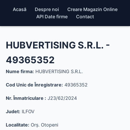
Acasă
Despre noi
Creare Magazin Online
API Date firme
Contact
HUBVERTISING S.R.L. -
49365352
Nume firma:
HUBVERTISING S.R.L.
Cod Unic de Înregistrare:
49365352
Nr. Înmatriculare :
J23/62/2024
Judet:
ILFOV
Localitate:
Orş. Otopeni