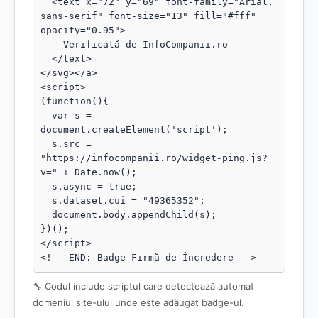
  <text x="72" y="69" font-family="Arial, 
sans-serif" font-size="13" fill="#fff" 
opacity="0.95">

    Verificată de InfoCompanii.ro

  </text>

</svg></a>

<script>

(function(){

  var s = 
document.createElement('script');

  s.src = 
"https://infocompanii.ro/widget-ping.js?
v=" + Date.now();

  s.async = true;

  s.dataset.cui = "49365352";

  document.body.appendChild(s);

})();

</script>

<!-- END: Badge Firmă de Încredere -->
🔧 Codul include scriptul care detectează automat
domeniul site-ului unde este adăugat badge-ul.