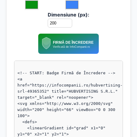
Dimensiune (px):
FIRMĂ DE ÎNCREDERE
Verificată de InfoCompanii.ro
<!-- START: Badge Firmă de Încredere -->

<a 
href="https://infocompanii.ro/hubvertising-
srl-49365352" title="HUBVERTISING S.R.L." 
target="_blank" rel="noopener">

<svg xmlns="http://www.w3.org/2000/svg" 
width="200" height="66" viewBox="0 0 300 
100">

  <defs>

    <linearGradient id="grad" x1="0" 
y1="0" x2="1" y2="1">
