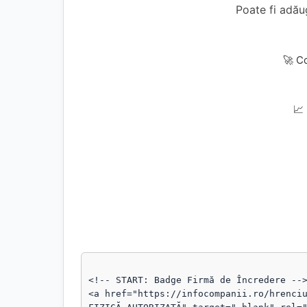
Poate fi adă
🚀 C
📈
<!-- START: Badge Firmă de Încredere -->
<a href="https://infocompanii.ro/hrenciu