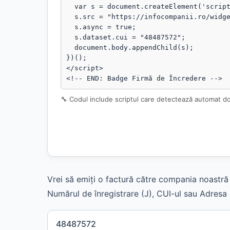
  var s = document.createElement('script');

  s.src = "https://infocompanii.ro/widget-ping.js?v=" + Date.now();

  s.async = true;

  s.dataset.cui = "48487572";

  document.body.appendChild(s);

})();

</script>

<!-- END: Badge Firmă de Încredere -->
🔧 Codul include scriptul care detectează automat d
Vrei să emiți o factură către compania noastră 
Numărul de înregistrare (J), CUI-ul sau Adresa s
48487572