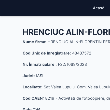
Acasă
HRENCIUC ALIN-FLOR
Nume firma:
HRENCIUC ALIN-FLORENTIN PER
Cod Unic de Înregistrare:
48487572
Nr. Înmatriculare :
F22/1069/2023
Judet:
IAŞI
Localitate:
Sat Valea Lupului Com. Valea Lupul
Cod CAEN:
8219 - Activitati de fotocopiere, de
Date TVA