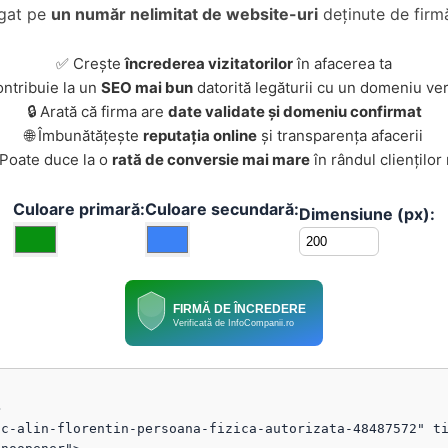
ugat pe
un număr nelimitat de website-uri
deținute de firmă
✅ Crește
încrederea vizitatorilor
în afacerea ta
ontribuie la un
SEO mai bun
datorită legăturii cu un domeniu ver
🔒 Arată că firma are
date validate și domeniu confirmat
🌐 Îmbunătățește
reputația online
și transparența afacerii
 Poate duce la o
rată de conversie mai mare
în rândul clienților
Culoare primară:
Culoare secundară:
Dimensiune (px):
FIRMĂ DE ÎNCREDERE
Verificată de InfoCompanii.ro


c-alin-florentin-persoana-fizica-autorizata-48487572" ti