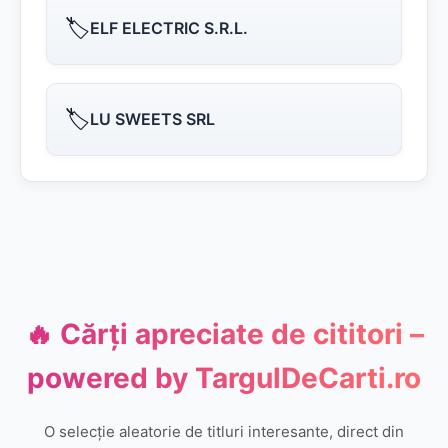
🏷️
ELF ELECTRIC S.R.L.
🏷️
LU SWEETS SRL
🔥 Cărți apreciate de cititori –
powered by
TargulDeCarti.ro
O selecție aleatorie de titluri interesante, direct din