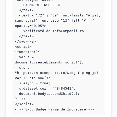
    FIRMĂ DE ÎNCREDERE

  </text>

  <text x="72" y="69" font-family="Arial, 
sans-serif" font-size="13" fill="#fff" 
opacity="0.95">

    Verificată de InfoCompanii.ro

  </text>

</svg></a>

<script>

(function(){

  var s = 
document.createElement('script');

  s.src = 
"https://infocompanii.ro/widget-ping.js?
v=" + Date.now();

  s.async = true;

  s.dataset.cui = "48484541";

  document.body.appendChild(s);

})();

</script>

<!-- END: Badge Firmă de Încredere -->