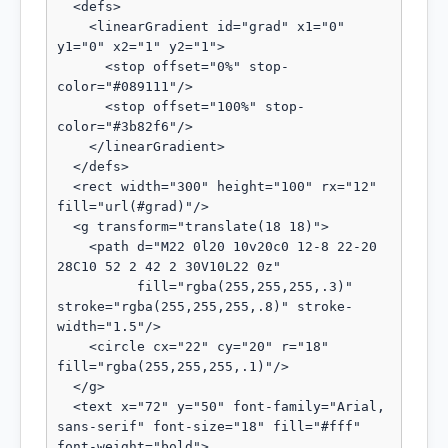
  <defs>

    <linearGradient id="grad" x1="0" 
y1="0" x2="1" y2="1">

      <stop offset="0%" stop-
color="#089111"/>

      <stop offset="100%" stop-
color="#3b82f6"/>

    </linearGradient>

  </defs>

  <rect width="300" height="100" rx="12" 
fill="url(#grad)"/>

  <g transform="translate(18 18)">

    <path d="M22 0l20 10v20c0 12-8 22-20 
28C10 52 2 42 2 30V10L22 0z"

          fill="rgba(255,255,255,.3)" 
stroke="rgba(255,255,255,.8)" stroke-
width="1.5"/>

    <circle cx="22" cy="20" r="18" 
fill="rgba(255,255,255,.1)"/>

  </g>

  <text x="72" y="50" font-family="Arial, 
sans-serif" font-size="18" fill="#fff" 
font-weight="bold">
