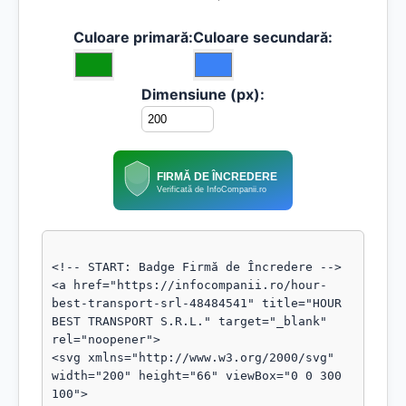
Culoare primară:
Culoare secundară:
Dimensiune (px):
FIRMĂ DE ÎNCREDERE
Verificată de InfoCompanii.ro
<!-- START: Badge Firmă de Încredere -->

<a href="https://infocompanii.ro/hour-
best-transport-srl-48484541" title="HOUR 
BEST TRANSPORT S.R.L." target="_blank" 
rel="noopener">

<svg xmlns="http://www.w3.org/2000/svg" 
width="200" height="66" viewBox="0 0 300 
100">
