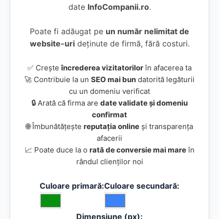
date
InfoCompanii.ro
.
Poate fi adăugat pe
un număr nelimitat de
website-uri
deținute de firmă, fără costuri.
✅ Crește
încrederea vizitatorilor
în afacerea ta
🚀 Contribuie la un
SEO mai bun
datorită legăturii
cu un domeniu verificat
🔒 Arată că firma are
date validate și domeniu
confirmat
🌐 Îmbunătățește
reputația online
și transparența
afacerii
📈 Poate duce la o
rată de conversie mai mare
în
rândul clienților noi
Culoare primară:
Culoare secundară:
Dimensiune (px):