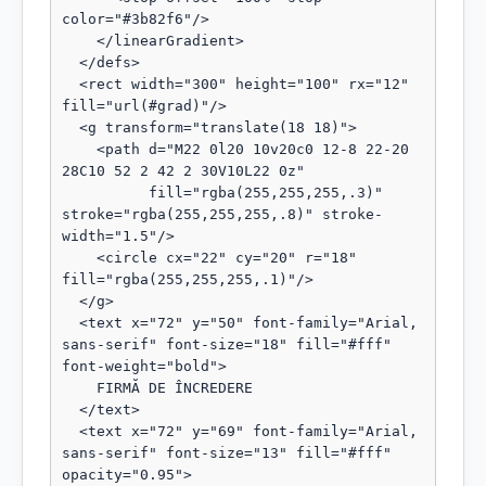
color="#3b82f6"/>

    </linearGradient>

  </defs>

  <rect width="300" height="100" rx="12" 
fill="url(#grad)"/>

  <g transform="translate(18 18)">

    <path d="M22 0l20 10v20c0 12-8 22-20 
28C10 52 2 42 2 30V10L22 0z"

          fill="rgba(255,255,255,.3)" 
stroke="rgba(255,255,255,.8)" stroke-
width="1.5"/>

    <circle cx="22" cy="20" r="18" 
fill="rgba(255,255,255,.1)"/>

  </g>

  <text x="72" y="50" font-family="Arial, 
sans-serif" font-size="18" fill="#fff" 
font-weight="bold">

    FIRMĂ DE ÎNCREDERE

  </text>

  <text x="72" y="69" font-family="Arial, 
sans-serif" font-size="13" fill="#fff" 
opacity="0.95">
