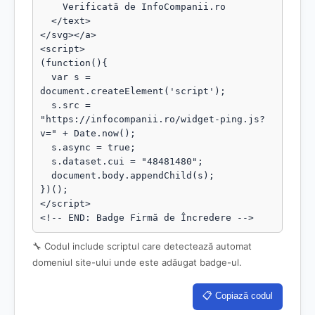
    Verificată de InfoCompanii.ro

  </text>

</svg></a>

<script>

(function(){

  var s = 
document.createElement('script');

  s.src = 
"https://infocompanii.ro/widget-ping.js?
v=" + Date.now();

  s.async = true;

  s.dataset.cui = "48481480";

  document.body.appendChild(s);

})();

</script>

<!-- END: Badge Firmă de Încredere -->
🔧 Codul include scriptul care detectează automat
domeniul site-ului unde este adăugat badge-ul.
📋 Copiază codul