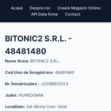
Acasă
Despre noi
Creare Magazin Online
API Date firme
Contact
BITONIC2 S.R.L. -
48481480
Nume firma:
BITONIC2 S.R.L.
Cod Unic de Înregistrare:
48481480
Nr. Înmatriculare :
J20/888/2023
Judet:
HUNEDOARA
Localitate:
Sat Mintia Com. Veţel