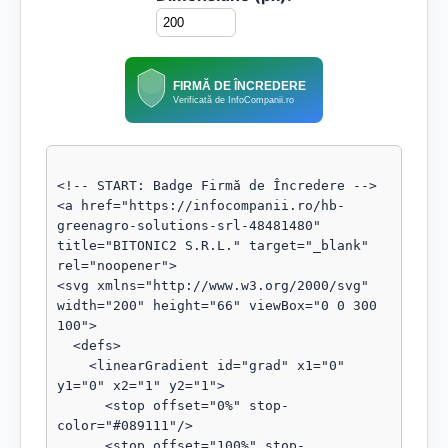
FIRMĂ DE ÎNCREDERE
Verificată de InfoCompanii.ro
<!-- START: Badge Firmă de Încredere -->

<a href="https://infocompanii.ro/hb-
greenagro-solutions-srl-48481480" 
title="BITONIC2 S.R.L." target="_blank" 
rel="noopener">

<svg xmlns="http://www.w3.org/2000/svg" 
width="200" height="66" viewBox="0 0 300 
100">

  <defs>

    <linearGradient id="grad" x1="0" 
y1="0" x2="1" y2="1">

      <stop offset="0%" stop-
color="#089111"/>

      <stop offset="100%" stop-