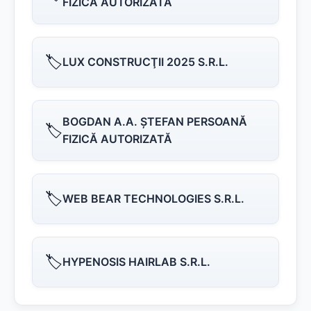
FIZICĂ AUTORIZATĂ
🏷️
LUX CONSTRUCŢII 2025 S.R.L.
BOGDAN A.A. ŞTEFAN PERSOANĂ
🏷️
FIZICĂ AUTORIZATĂ
🏷️
WEB BEAR TECHNOLOGIES S.R.L.
🏷️
HYPENOSIS HAIRLAB S.R.L.