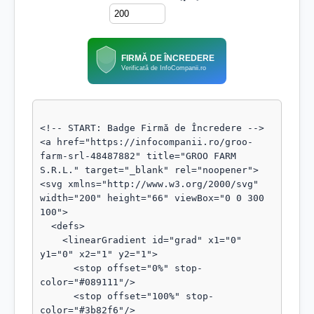
FIRMĂ DE ÎNCREDERE
Verificată de InfoCompanii.ro
<!-- START: Badge Firmă de Încredere -->

<a href="https://infocompanii.ro/groo-
farm-srl-48487882" title="GROO FARM 
S.R.L." target="_blank" rel="noopener">

<svg xmlns="http://www.w3.org/2000/svg" 
width="200" height="66" viewBox="0 0 300 
100">

  <defs>

    <linearGradient id="grad" x1="0" 
y1="0" x2="1" y2="1">

      <stop offset="0%" stop-
color="#089111"/>

      <stop offset="100%" stop-
color="#3b82f6"/>
