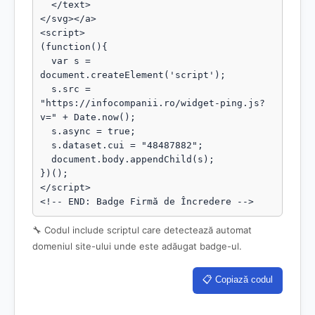
  </text>

</svg></a>

<script>

(function(){

  var s = 
document.createElement('script');

  s.src = 
"https://infocompanii.ro/widget-ping.js?
v=" + Date.now();

  s.async = true;

  s.dataset.cui = "48487882";

  document.body.appendChild(s);

})();

</script>

<!-- END: Badge Firmă de Încredere -->
🔧 Codul include scriptul care detectează automat
domeniul site-ului unde este adăugat badge-ul.
📋 Copiază codul