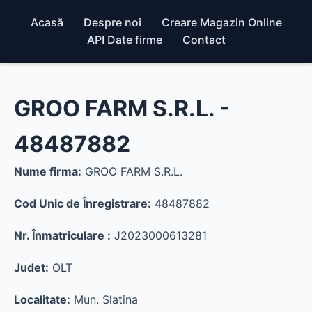
Acasă
Despre noi
Creare Magazin Online
API Date firme
Contact
GROO FARM S.R.L. -
48487882
Nume firma:
GROO FARM S.R.L.
Cod Unic de Înregistrare:
48487882
Nr. Înmatriculare :
J2023000613281
Judet:
OLT
Localitate:
Mun. Slatina