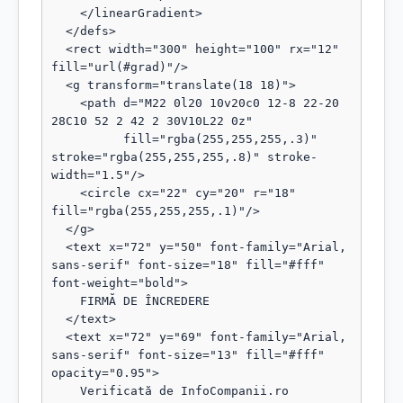
    </linearGradient>

  </defs>

  <rect width="300" height="100" rx="12" 
fill="url(#grad)"/>

  <g transform="translate(18 18)">

    <path d="M22 0l20 10v20c0 12-8 22-20 
28C10 52 2 42 2 30V10L22 0z"

          fill="rgba(255,255,255,.3)" 
stroke="rgba(255,255,255,.8)" stroke-
width="1.5"/>

    <circle cx="22" cy="20" r="18" 
fill="rgba(255,255,255,.1)"/>

  </g>

  <text x="72" y="50" font-family="Arial, 
sans-serif" font-size="18" fill="#fff" 
font-weight="bold">

    FIRMĂ DE ÎNCREDERE

  </text>

  <text x="72" y="69" font-family="Arial, 
sans-serif" font-size="13" fill="#fff" 
opacity="0.95">

    Verificată de InfoCompanii.ro
