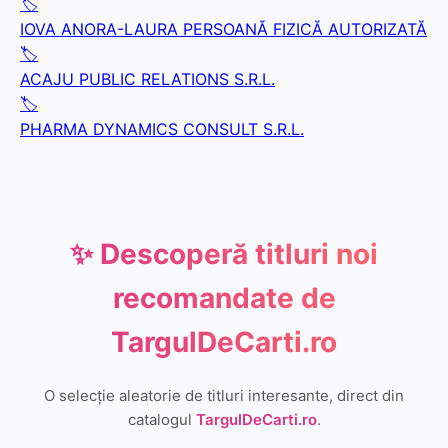
🏷️
IOVA ANORA-LAURA PERSOANĂ FIZICĂ AUTORIZATĂ
🏷️
ACAJU PUBLIC RELATIONS S.R.L.
🏷️
PHARMA DYNAMICS CONSULT S.R.L.
✨ Descoperă titluri noi
recomandate de
TargulDeCarti.ro
O selecție aleatorie de titluri interesante, direct din
catalogul
TargulDeCarti.ro
.