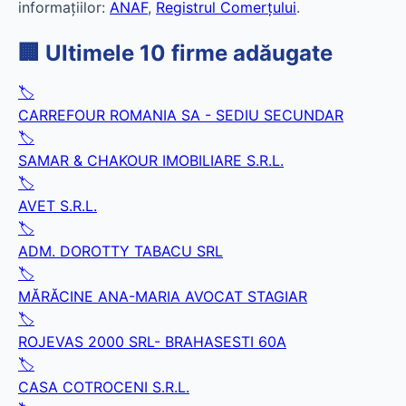
informațiilor:
ANAF
,
Registrul Comerțului
.
🏢 Ultimele 10 firme adăugate
🏷️
CARREFOUR ROMANIA SA - SEDIU SECUNDAR
🏷️
SAMAR & CHAKOUR IMOBILIARE S.R.L.
🏷️
AVET S.R.L.
🏷️
ADM. DOROTTY TABACU SRL
🏷️
MĂRĂCINE ANA-MARIA AVOCAT STAGIAR
🏷️
ROJEVAS 2000 SRL- BRAHASESTI 60A
🏷️
CASA COTROCENI S.R.L.