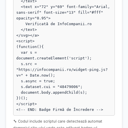
  </text>

  <text x="72" y="69" font-family="Arial, 
sans-serif" font-size="13" fill="#fff" 
opacity="0.95">

    Verificată de InfoCompanii.ro

  </text>

</svg></a>

<script>

(function(){

  var s = 
document.createElement('script');

  s.src = 
"https://infocompanii.ro/widget-ping.js?
v=" + Date.now();

  s.async = true;

  s.dataset.cui = "48479006";

  document.body.appendChild(s);

})();

</script>

<!-- END: Badge Firmă de Încredere -->
🔧 Codul include scriptul care detectează automat
domeniul site-ului unde este adăugat badge-ul.