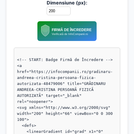
Dimensiune (px):
FIRMĂ DE ÎNCREDERE
Verificată de InfoCompanii.ro
<!-- START: Badge Firmă de Încredere -->

<a 
href="https://infocompanii.ro/gradinaru-
andreea-cristina-persoana-fizica-
autorizata-48479006" title="GRĂDINARU 
ANDREEA-CRISTINA PERSOANĂ FIZICĂ 
AUTORIZATĂ" target="_blank" 
rel="noopener">

<svg xmlns="http://www.w3.org/2000/svg" 
width="200" height="66" viewBox="0 0 300 
100">

  <defs>

    <linearGradient id="grad" x1="0" 