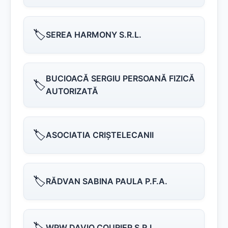
🏷️
SEREA HARMONY S.R.L.
BUCIOACĂ SERGIU PERSOANĂ FIZICĂ
🏷️
AUTORIZATĂ
🏷️
ASOCIATIA CRIŞTELECANII
🏷️
RĂDVAN SABINA PAULA P.F.A.
🏷️
WPW DAVIO COURIER S.R.L.