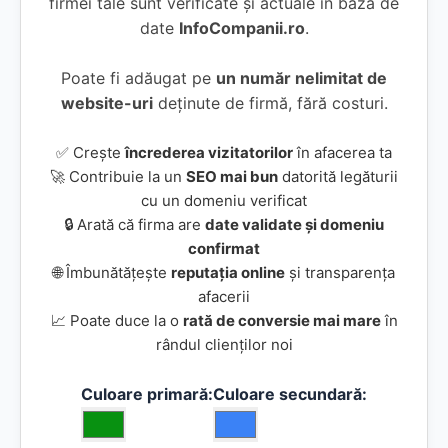
firmei tale sunt verificate și actuale în baza de
date
InfoCompanii.ro
.
Poate fi adăugat pe
un număr nelimitat de
website-uri
deținute de firmă, fără costuri.
✅ Crește
încrederea vizitatorilor
în afacerea ta
🚀 Contribuie la un
SEO mai bun
datorită legăturii
cu un domeniu verificat
🔒 Arată că firma are
date validate și domeniu
confirmat
🌐 Îmbunătățește
reputația online
și transparența
afacerii
📈 Poate duce la o
rată de conversie mai mare
în
rândul clienților noi
Culoare primară:
Culoare secundară: