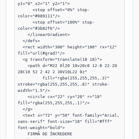
y1="0" x2="1" y2="1">

      <stop offset="0%" stop-
color="#089111"/>

      <stop offset="100%" stop-
color="#3b82f6"/>

    </linearGradient>

  </defs>

  <rect width="300" height="100" rx="12" 
fill="url(#grad)"/>

  <g transform="translate(18 18)">

    <path d="M22 0l20 10v20c0 12-8 22-20 
28C10 52 2 42 2 30V10L22 0z"

          fill="rgba(255,255,255,.3)" 
stroke="rgba(255,255,255,.8)" stroke-
width="1.5"/>

    <circle cx="22" cy="20" r="18" 
fill="rgba(255,255,255,.1)"/>

  </g>

  <text x="72" y="50" font-family="Arial, 
sans-serif" font-size="18" fill="#fff" 
font-weight="bold">

    FIRMĂ DE ÎNCREDERE
