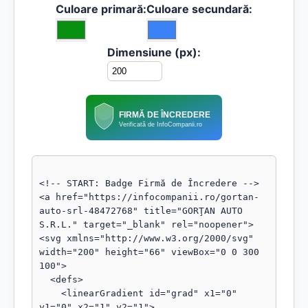
Culoare primară:
Culoare secundară:
Dimensiune (px):
FIRMĂ DE ÎNCREDERE
Verificată de InfoCompanii.ro
<!-- START: Badge Firmă de Încredere -->

<a href="https://infocompanii.ro/gortan-
auto-srl-48472768" title="GORŢAN AUTO 
S.R.L." target="_blank" rel="noopener">

<svg xmlns="http://www.w3.org/2000/svg" 
width="200" height="66" viewBox="0 0 300 
100">

  <defs>

    <linearGradient id="grad" x1="0" 
y1="0" x2="1" y2="1">
