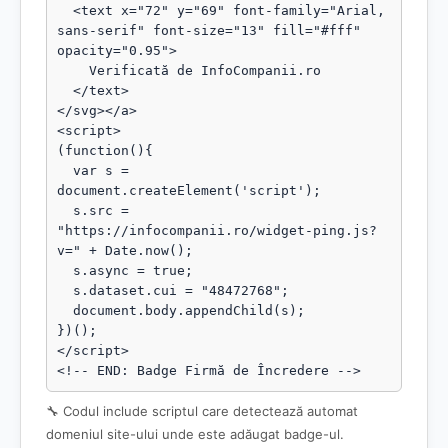
  <text x="72" y="69" font-family="Arial, 
sans-serif" font-size="13" fill="#fff" 
opacity="0.95">

    Verificată de InfoCompanii.ro

  </text>

</svg></a>

<script>

(function(){

  var s = 
document.createElement('script');

  s.src = 
"https://infocompanii.ro/widget-ping.js?
v=" + Date.now();

  s.async = true;

  s.dataset.cui = "48472768";

  document.body.appendChild(s);

})();

</script>

<!-- END: Badge Firmă de Încredere -->
🔧 Codul include scriptul care detectează automat
domeniul site-ului unde este adăugat badge-ul.