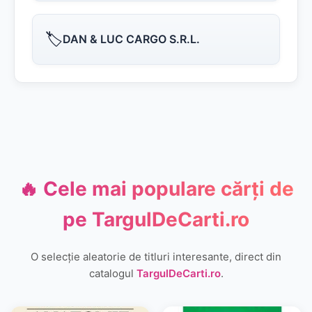
🏷️
DAN & LUC CARGO S.R.L.
🔥 Cele mai populare cărți de
pe
TargulDeCarti.ro
O selecție aleatorie de titluri interesante, direct din
catalogul
TargulDeCarti.ro
.