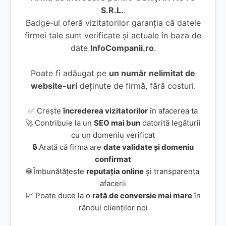
S.R.L.
.
Badge-ul oferă vizitatorilor garanția că datele
firmei tale sunt verificate și actuale în baza de
date
InfoCompanii.ro
.
Poate fi adăugat pe
un număr nelimitat de
website-uri
deținute de firmă, fără costuri.
✅ Crește
încrederea vizitatorilor
în afacerea ta
🚀 Contribuie la un
SEO mai bun
datorită legăturii
cu un domeniu verificat
🔒 Arată că firma are
date validate și domeniu
confirmat
🌐 Îmbunătățește
reputația online
și transparența
afacerii
📈 Poate duce la o
rată de conversie mai mare
în
rândul clienților noi