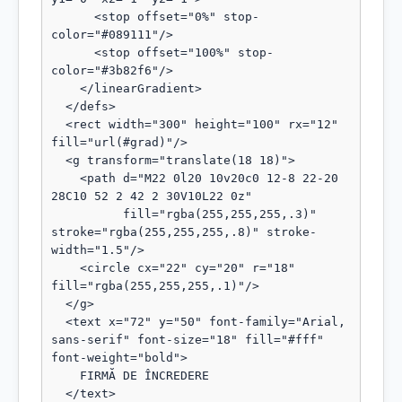
      <stop offset="0%" stop-
color="#089111"/>

      <stop offset="100%" stop-
color="#3b82f6"/>

    </linearGradient>

  </defs>

  <rect width="300" height="100" rx="12" 
fill="url(#grad)"/>

  <g transform="translate(18 18)">

    <path d="M22 0l20 10v20c0 12-8 22-20 
28C10 52 2 42 2 30V10L22 0z"

          fill="rgba(255,255,255,.3)" 
stroke="rgba(255,255,255,.8)" stroke-
width="1.5"/>

    <circle cx="22" cy="20" r="18" 
fill="rgba(255,255,255,.1)"/>

  </g>

  <text x="72" y="50" font-family="Arial, 
sans-serif" font-size="18" fill="#fff" 
font-weight="bold">

    FIRMĂ DE ÎNCREDERE

  </text>
