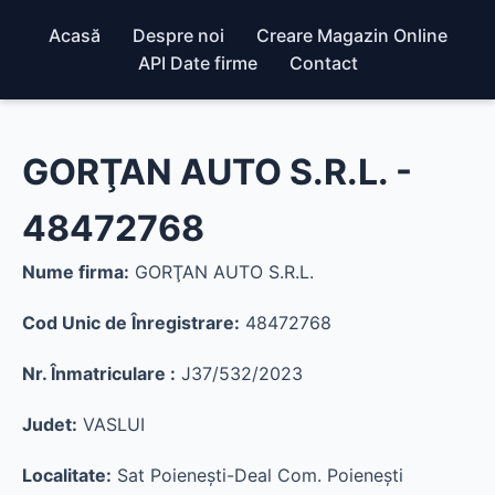
Acasă
Despre noi
Creare Magazin Online
API Date firme
Contact
GORŢAN AUTO S.R.L. -
48472768
Nume firma:
GORŢAN AUTO S.R.L.
Cod Unic de Înregistrare:
48472768
Nr. Înmatriculare :
J37/532/2023
Judet:
VASLUI
Localitate:
Sat Poieneşti-Deal Com. Poieneşti