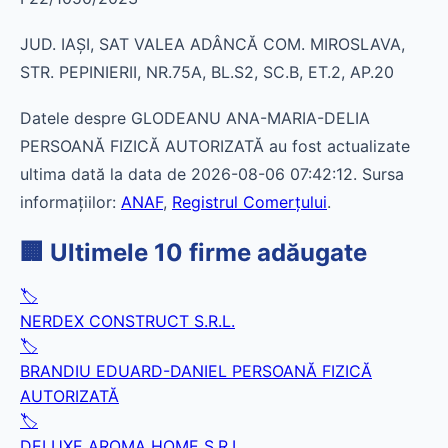
JUD. IAŞI, SAT VALEA ADÂNCĂ COM. MIROSLAVA,
STR. PEPINIERII, NR.75A, BL.S2, SC.B, ET.2, AP.20
Datele despre GLODEANU ANA-MARIA-DELIA
PERSOANĂ FIZICĂ AUTORIZATĂ au fost actualizate
ultima dată la data de 2026-08-06 07:42:12. Sursa
informațiilor:
ANAF
,
Registrul Comerțului
.
🏢 Ultimele 10 firme adăugate
🏷️
NERDEX CONSTRUCT S.R.L.
🏷️
BRANDIU EDUARD-DANIEL PERSOANĂ FIZICĂ
AUTORIZATĂ
🏷️
DELUXE AROMA HOME S.R.L.