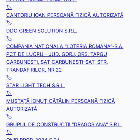
🏷️
CANTORIU IOAN PERSOANĂ FIZICĂ AUTORIZATĂ
🏷️
DDC GREEN SOLUTION S.R.L.
🏷️
COMPANIA NATIONALA "LOTERIA ROMANA"-S.A.
PCT DE LUCRU - JUD. GORJ, ORS. TARGU
CARBUNESTI, SAT CARBUNESTI-SAT, STR.
TRANDAFIRILOR, NR.22
🏷️
STAR LIGHT TECH S.R.L.
🏷️
MUSTAŢĂ IONUŢ-CĂTĂLIN PERSOANĂ FIZICĂ
AUTORIZATĂ
🏷️
GRUPUL DE CONSTRUCTII "DRAGOSIANA" S.R.L.
🏷️