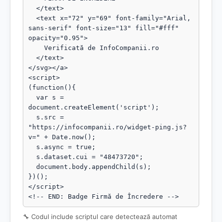
  </text>

  <text x="72" y="69" font-family="Arial, 
sans-serif" font-size="13" fill="#fff" 
opacity="0.95">

    Verificată de InfoCompanii.ro

  </text>

</svg></a>

<script>

(function(){

  var s = 
document.createElement('script');

  s.src = 
"https://infocompanii.ro/widget-ping.js?
v=" + Date.now();

  s.async = true;

  s.dataset.cui = "48473720";

  document.body.appendChild(s);

})();

</script>

<!-- END: Badge Firmă de Încredere -->
🔧 Codul include scriptul care detectează automat