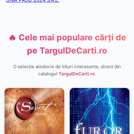
ONIR PROD 2024 S.R.L.
🔥 Cele mai populare cărți de
pe
TargulDeCarti.ro
O selecție aleatorie de titluri interesante, direct din
catalogul
TargulDeCarti.ro
.