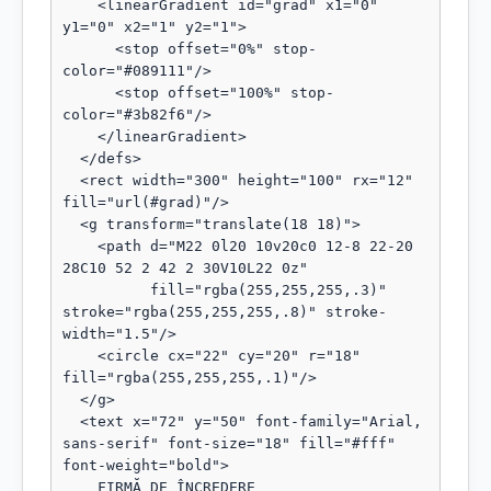
    <linearGradient id="grad" x1="0" 
y1="0" x2="1" y2="1">

      <stop offset="0%" stop-
color="#089111"/>

      <stop offset="100%" stop-
color="#3b82f6"/>

    </linearGradient>

  </defs>

  <rect width="300" height="100" rx="12" 
fill="url(#grad)"/>

  <g transform="translate(18 18)">

    <path d="M22 0l20 10v20c0 12-8 22-20 
28C10 52 2 42 2 30V10L22 0z"

          fill="rgba(255,255,255,.3)" 
stroke="rgba(255,255,255,.8)" stroke-
width="1.5"/>

    <circle cx="22" cy="20" r="18" 
fill="rgba(255,255,255,.1)"/>

  </g>

  <text x="72" y="50" font-family="Arial, 
sans-serif" font-size="18" fill="#fff" 
font-weight="bold">

    FIRMĂ DE ÎNCREDERE
