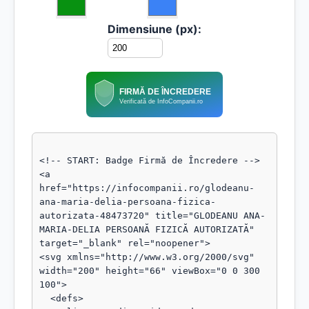
Dimensiune (px):
FIRMĂ DE ÎNCREDERE
Verificată de InfoCompanii.ro
<!-- START: Badge Firmă de Încredere -->

<a 
href="https://infocompanii.ro/glodeanu-
ana-maria-delia-persoana-fizica-
autorizata-48473720" title="GLODEANU ANA-
MARIA-DELIA PERSOANĂ FIZICĂ AUTORIZATĂ" 
target="_blank" rel="noopener">

<svg xmlns="http://www.w3.org/2000/svg" 
width="200" height="66" viewBox="0 0 300 
100">

  <defs>
