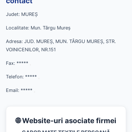
contact
Judet: MUREŞ
Localitate: Mun. Târgu Mureş
Adresa: JUD. MUREŞ, MUN. TÂRGU MUREŞ, STR.
VOINICENILOR, NR.151
Fax:
*****
Telefon:
*****
Email:
*****
🌐 Website-uri asociate firmei