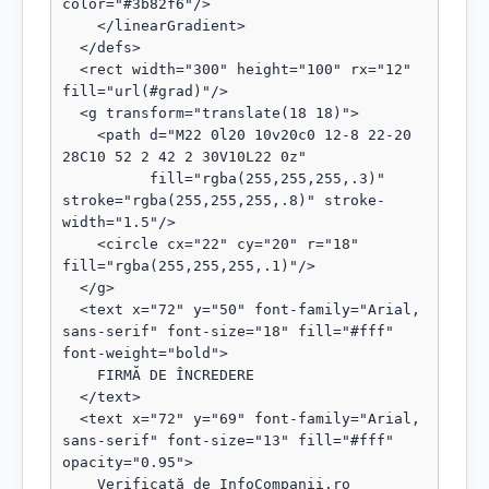
color="#3b82f6"/>

    </linearGradient>

  </defs>

  <rect width="300" height="100" rx="12" 
fill="url(#grad)"/>

  <g transform="translate(18 18)">

    <path d="M22 0l20 10v20c0 12-8 22-20 
28C10 52 2 42 2 30V10L22 0z"

          fill="rgba(255,255,255,.3)" 
stroke="rgba(255,255,255,.8)" stroke-
width="1.5"/>

    <circle cx="22" cy="20" r="18" 
fill="rgba(255,255,255,.1)"/>

  </g>

  <text x="72" y="50" font-family="Arial, 
sans-serif" font-size="18" fill="#fff" 
font-weight="bold">

    FIRMĂ DE ÎNCREDERE

  </text>

  <text x="72" y="69" font-family="Arial, 
sans-serif" font-size="13" fill="#fff" 
opacity="0.95">

    Verificată de InfoCompanii.ro
