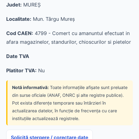
Judet:
MUREŞ
Localitate:
Mun. Târgu Mureş
Cod CAEN:
4799 - Comert cu amanuntul efectuat in
afara magazinelor, standurilor, chioscurilor si pietelor
Date TVA
Platitor TVA:
Nu
Notă informativă:
Toate informațiile afișate sunt preluate
din surse oficiale (ANAF, ONRC și alte registre publice).
Pot exista diferențe temporare sau întârzieri în
actualizarea datelor, în funcție de frecvența cu care
instituțiile actualizează registrele.
Solicită ștergere / corectare date