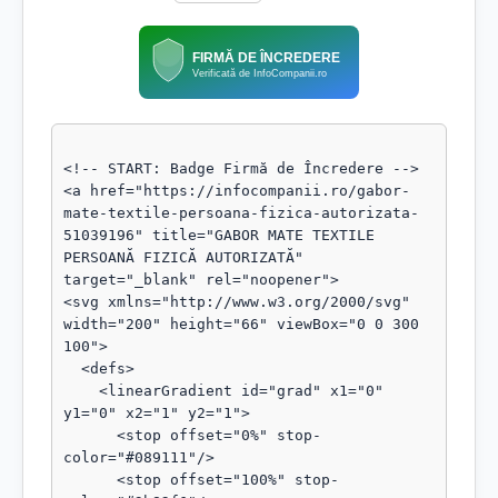
FIRMĂ DE ÎNCREDERE
Verificată de InfoCompanii.ro
<!-- START: Badge Firmă de Încredere -->

<a href="https://infocompanii.ro/gabor-
mate-textile-persoana-fizica-autorizata-
51039196" title="GABOR MATE TEXTILE 
PERSOANĂ FIZICĂ AUTORIZATĂ" 
target="_blank" rel="noopener">

<svg xmlns="http://www.w3.org/2000/svg" 
width="200" height="66" viewBox="0 0 300 
100">

  <defs>

    <linearGradient id="grad" x1="0" 
y1="0" x2="1" y2="1">

      <stop offset="0%" stop-
color="#089111"/>

      <stop offset="100%" stop-