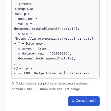
  </text>

</svg></a>

<script>

(function(){

  var s = 
document.createElement('script');

  s.src = 
"https://infocompanii.ro/widget-ping.js?
v=" + Date.now();

  s.async = true;

  s.dataset.cui = "51039196";

  document.body.appendChild(s);

})();

</script>

<!-- END: Badge Firmă de Încredere -->
🔧 Codul include scriptul care detectează automat
domeniul site-ului unde este adăugat badge-ul.
📋 Copiază codul