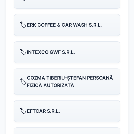
🏷️
ERK COFFEE & CAR WASH S.R.L.
🏷️
INTEXCO GWF S.R.L.
COZMA TIBERIU-ŞTEFAN PERSOANĂ
🏷️
FIZICĂ AUTORIZATĂ
🏷️
EFTCAR S.R.L.