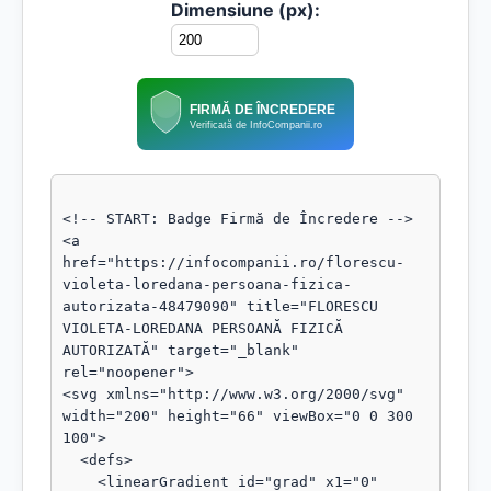
Dimensiune (px):
FIRMĂ DE ÎNCREDERE
Verificată de InfoCompanii.ro
<!-- START: Badge Firmă de Încredere -->

<a 
href="https://infocompanii.ro/florescu-
violeta-loredana-persoana-fizica-
autorizata-48479090" title="FLORESCU 
VIOLETA-LOREDANA PERSOANĂ FIZICĂ 
AUTORIZATĂ" target="_blank" 
rel="noopener">

<svg xmlns="http://www.w3.org/2000/svg" 
width="200" height="66" viewBox="0 0 300 
100">

  <defs>

    <linearGradient id="grad" x1="0" 