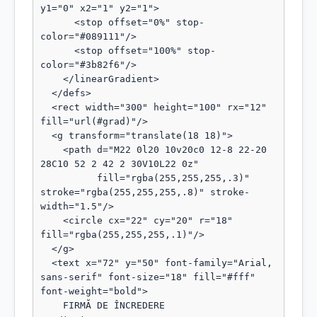
y1="0" x2="1" y2="1">

      <stop offset="0%" stop-
color="#089111"/>

      <stop offset="100%" stop-
color="#3b82f6"/>

    </linearGradient>

  </defs>

  <rect width="300" height="100" rx="12" 
fill="url(#grad)"/>

  <g transform="translate(18 18)">

    <path d="M22 0l20 10v20c0 12-8 22-20 
28C10 52 2 42 2 30V10L22 0z"

          fill="rgba(255,255,255,.3)" 
stroke="rgba(255,255,255,.8)" stroke-
width="1.5"/>

    <circle cx="22" cy="20" r="18" 
fill="rgba(255,255,255,.1)"/>

  </g>

  <text x="72" y="50" font-family="Arial, 
sans-serif" font-size="18" fill="#fff" 
font-weight="bold">

    FIRMĂ DE ÎNCREDERE
