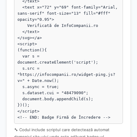
  </text>

  <text x="72" y="69" font-family="Arial, 
sans-serif" font-size="13" fill="#fff" 
opacity="0.95">

    Verificată de InfoCompanii.ro

  </text>

</svg></a>

<script>

(function(){

  var s = 
document.createElement('script');

  s.src = 
"https://infocompanii.ro/widget-ping.js?
v=" + Date.now();

  s.async = true;

  s.dataset.cui = "48479090";

  document.body.appendChild(s);

})();

</script>

<!-- END: Badge Firmă de Încredere -->
🔧 Codul include scriptul care detectează automat
domeniul site-ului unde este adăugat badge-ul.