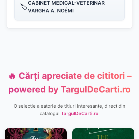
CABINET MEDICAL-VETERINAR
🏷️
VARGHA A. NOÉMI
🔥 Cărți apreciate de cititori –
powered by
TargulDeCarti.ro
O selecție aleatorie de titluri interesante, direct din
catalogul
TargulDeCarti.ro
.