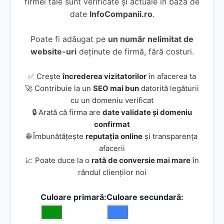
firmei tale sunt verificate și actuale în baza de
date
InfoCompanii.ro
.
Poate fi adăugat pe
un număr nelimitat de
website-uri
deținute de firmă, fără costuri.
✅ Crește
încrederea vizitatorilor
în afacerea ta
🚀 Contribuie la un
SEO mai bun
datorită legăturii
cu un domeniu verificat
🔒 Arată că firma are
date validate și domeniu
confirmat
🌐 Îmbunătățește
reputația online
și transparența
afacerii
📈 Poate duce la o
rată de conversie mai mare
în
rândul clienților noi
Culoare primară:
Culoare secundară: