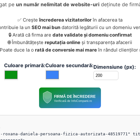
ugat pe
un număr nelimitat de website-uri
deținute de firmă
✅ Crește
încrederea vizitatorilor
în afacerea ta
ontribuie la un
SEO mai bun
datorită legăturii cu un domeniu ver
🔒 Arată că firma are
date validate și domeniu confirmat
🌐 Îmbunătățește
reputația online
și transparența afacerii
 Poate duce la o
rată de conversie mai mare
în rândul clienților
Culoare primară:
Culoare secundară:
Dimensiune (px):
FIRMĂ DE ÎNCREDERE
Verificată de InfoCompanii.ro


-roxana-daniela-persoana-fizica-autorizata-48519771" tit