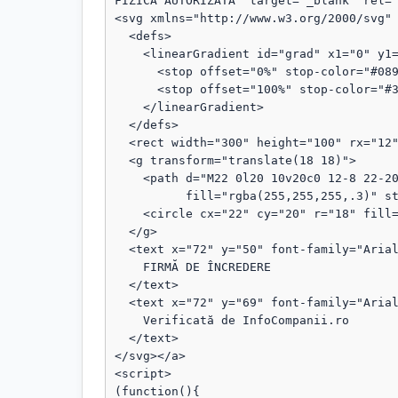
FIZICĂ AUTORIZATĂ" target="_blank" rel="
<svg xmlns="http://www.w3.org/2000/svg" 
  <defs>

    <linearGradient id="grad" x1="0" y1="0" x2="1" y2="1">

      <stop offset="0%" stop-color="#089111"/>

      <stop offset="100%" stop-color="#3b82f6"/>

    </linearGradient>

  </defs>

  <rect width="300" height="100" rx="12" fill="url(#grad)"/>

  <g transform="translate(18 18)">

    <path d="M22 0l20 10v20c0 12-8 22-20 28C10 52 2 42 2 30V10L22 0z"

          fill="rgba(255,255,255,.3)" stroke="rgba(255,255,255,.8)" stroke-width="1.5"/>

    <circle cx="22" cy="20" r="18" fill="rgba(255,255,255,.1)"/>

  </g>

  <text x="72" y="50" font-family="Arial, sans-serif" font-size="18" fill="#fff" font-weight="bold">

    FIRMĂ DE ÎNCREDERE

  </text>

  <text x="72" y="69" font-family="Arial, sans-serif" font-size="13" fill="#fff" opacity="0.95">

    Verificată de InfoCompanii.ro

  </text>

</svg></a>

<script>

(function(){
