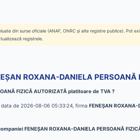
eluate din surse oficiale (ANAF, ONRC și alte registre publice). Pot ex
ctualizează registrele.
e FENEŞAN ROXANA-DANIELA PERSOANĂ
ANĂ FIZICĂ AUTORIZATĂ platitoare de TVA ?
în data de 2026-08-06 05:33:24, firma
FENEŞAN ROXANA-D
ate al companiei FENEŞAN ROXANA-DANIELA PERSOANĂ FIZ