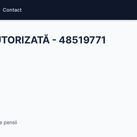
Contact
TORIZATĂ - 48519771
e pensii