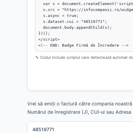
  var s = document.createElement('script');

  s.src = "https://infocompanii.ro/widget-ping.js?v=" + Date.now();

  s.async = true;

  s.dataset.cui = "48519771";

  document.body.appendChild(s);

})();

</script>

<!-- END: Badge Firmă de Încredere -->
🔧 Codul include scriptul care detectează automat d
Vrei să emiți o factură către compania noastră 
Numărul de înregistrare (J), CUI-ul sau Adresa s
48519771