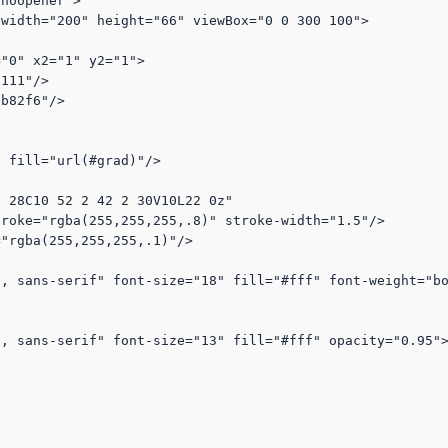
noopener">

width="200" height="66" viewBox="0 0 300 100">
