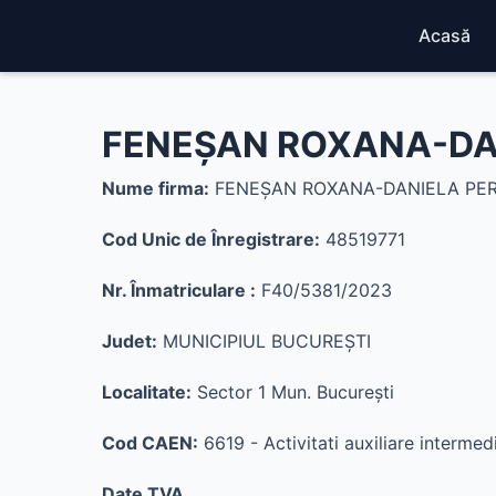
Acasă
FENEŞAN ROXANA-DAN
Nume firma:
FENEŞAN ROXANA-DANIELA PER
Cod Unic de Înregistrare:
48519771
Nr. Înmatriculare :
F40/5381/2023
Judet:
MUNICIPIUL BUCUREŞTI
Localitate:
Sector 1 Mun. Bucureşti
Cod CAEN:
6619 - Activitati auxiliare intermedi
Date TVA