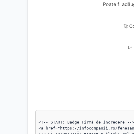
Poate fi adă
🚀 C
📈
<!-- START: Badge Firmă de Încredere -->
<a href="https://infocompanii.ro/fenesan