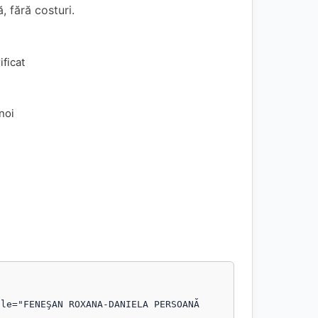
, fără costuri.
ificat
 noi
le="FENEŞAN ROXANA-DANIELA PERSOANĂ 