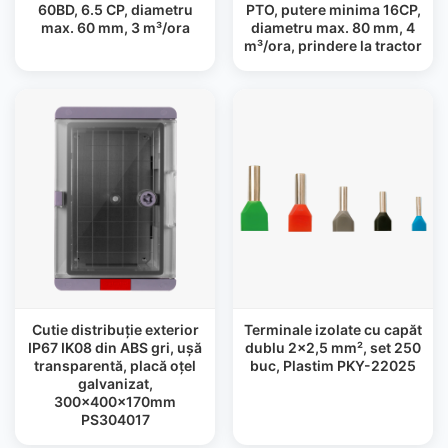
60BD, 6.5 CP, diametru
PTO, putere minima 16CP,
max. 60 mm, 3 m³/ora
diametru max. 80 mm, 4
m³/ora, prindere la tractor
Cutie distribuție exterior
Terminale izolate cu capăt
IP67 IK08 din ABS gri, ușă
dublu 2×2,5 mm², set 250
transparentă, placă oțel
buc, Plastim PKY-22025
galvanizat,
300x400x170mm
PS304017