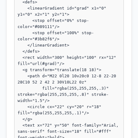
  <defs>

    <linearGradient id="grad" x1="0" 
y1="0" x2="1" y2="1">

      <stop offset="0%" stop-
color="#089111"/>

      <stop offset="100%" stop-
color="#3b82f6"/>

    </linearGradient>

  </defs>

  <rect width="300" height="100" rx="12" 
fill="url(#grad)"/>

  <g transform="translate(18 18)">

    <path d="M22 0l20 10v20c0 12-8 22-20 
28C10 52 2 42 2 30V10L22 0z"

          fill="rgba(255,255,255,.3)" 
stroke="rgba(255,255,255,.8)" stroke-
width="1.5"/>

    <circle cx="22" cy="20" r="18" 
fill="rgba(255,255,255,.1)"/>

  </g>

  <text x="72" y="50" font-family="Arial, 
sans-serif" font-size="18" fill="#fff" 
font-weight="bold">
