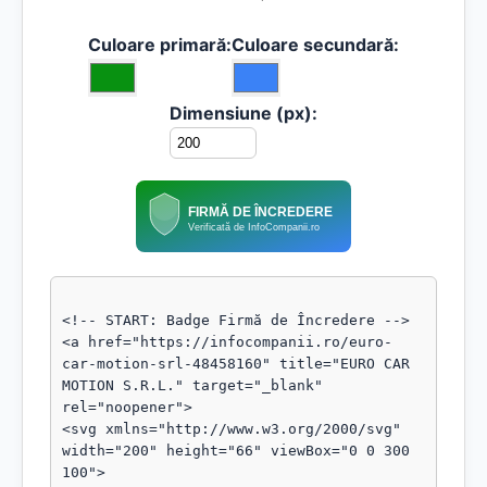
Culoare primară:
Culoare secundară:
Dimensiune (px):
FIRMĂ DE ÎNCREDERE
Verificată de InfoCompanii.ro
<!-- START: Badge Firmă de Încredere -->

<a href="https://infocompanii.ro/euro-
car-motion-srl-48458160" title="EURO CAR 
MOTION S.R.L." target="_blank" 
rel="noopener">

<svg xmlns="http://www.w3.org/2000/svg" 
width="200" height="66" viewBox="0 0 300 
100">
