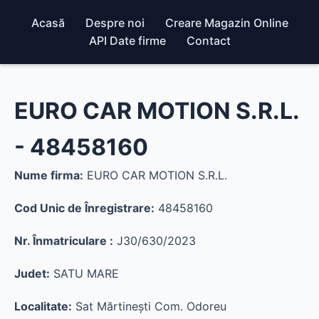
Acasă
Despre noi
Creare Magazin Online
API Date firme
Contact
EURO CAR MOTION S.R.L.
- 48458160
Nume firma:
EURO CAR MOTION S.R.L.
Cod Unic de Înregistrare:
48458160
Nr. Înmatriculare :
J30/630/2023
Judet:
SATU MARE
Localitate:
Sat Mărtineşti Com. Odoreu