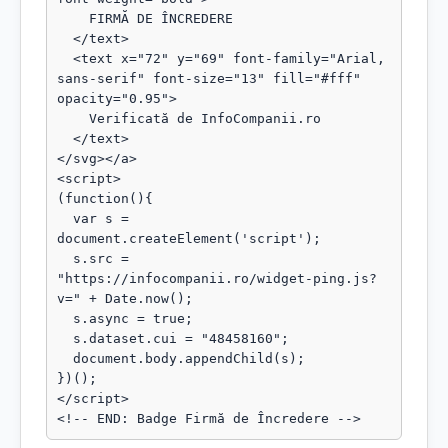
    FIRMĂ DE ÎNCREDERE

  </text>

  <text x="72" y="69" font-family="Arial, 
sans-serif" font-size="13" fill="#fff" 
opacity="0.95">

    Verificată de InfoCompanii.ro

  </text>

</svg></a>

<script>

(function(){

  var s = 
document.createElement('script');

  s.src = 
"https://infocompanii.ro/widget-ping.js?
v=" + Date.now();

  s.async = true;

  s.dataset.cui = "48458160";

  document.body.appendChild(s);

})();

</script>

<!-- END: Badge Firmă de Încredere -->