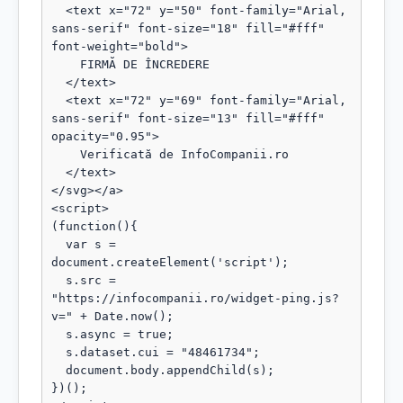
  <text x="72" y="50" font-family="Arial, 
sans-serif" font-size="18" fill="#fff" 
font-weight="bold">

    FIRMĂ DE ÎNCREDERE

  </text>

  <text x="72" y="69" font-family="Arial, 
sans-serif" font-size="13" fill="#fff" 
opacity="0.95">

    Verificată de InfoCompanii.ro

  </text>

</svg></a>

<script>

(function(){

  var s = 
document.createElement('script');

  s.src = 
"https://infocompanii.ro/widget-ping.js?
v=" + Date.now();

  s.async = true;

  s.dataset.cui = "48461734";

  document.body.appendChild(s);

})();
