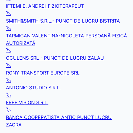
IFTEMI E. ANDREI-FIZIOTERAPEUT
🏷️
SMITH&SMITH S.R.L.- PUNCT DE LUCRU BISTRITA
🏷️
TARMIGAN VALENTINA-NICOLETA PERSOANĂ FIZICĂ
AUTORIZATĂ
🏷️
OCULENS SRL - PUNCT DE LUCRU ZALAU
🏷️
RONY TRANSPORT EUROPE SRL
🏷️
ANTONIO STUDIO S.R.L.
🏷️
FREE VISION S.R.L.
🏷️
BANCA COOPERATISTA ANTIC PUNCT LUCRU
ZAGRA