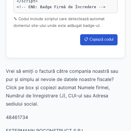
</script>

<!-- END: Badge Firmă de Încredere -->
🔧 Codul include scriptul care detectează automat
domeniul site-ului unde este adăugat badge-ul.
📋 Copiază codul
Vrei să emiți o factură către compania noastră sau
pur și simplu ai nevoie de datele noastre fiscale?
Click pe box și copiezi automat Numele firmei,
Numărul de înregistrare (J), CUI-ul sau Adresa
sediului social.
48461734
ESTERMANN ROCONSTRUCT S.R.L.