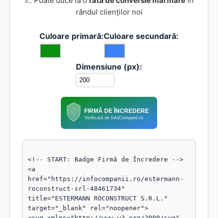
📈 Poate duce la o
rată de conversie mai mare
în
rândul clienților noi
Culoare primară:
Culoare secundară:
Dimensiune (px):
FIRMĂ DE ÎNCREDERE
Verificată de InfoCompanii.ro
<!-- START: Badge Firmă de Încredere -->

<a 
href="https://infocompanii.ro/estermann-
roconstruct-srl-48461734" 
title="ESTERMANN ROCONSTRUCT S.R.L." 
target="_blank" rel="noopener">

<svg xmlns="http://www.w3.org/2000/svg" 