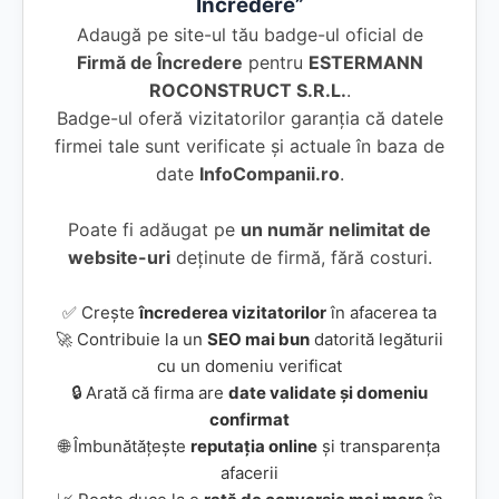
Încredere”
Adaugă pe site-ul tău badge-ul oficial de
Firmă de Încredere
pentru
ESTERMANN
ROCONSTRUCT S.R.L.
.
Badge-ul oferă vizitatorilor garanția că datele
firmei tale sunt verificate și actuale în baza de
date
InfoCompanii.ro
.
Poate fi adăugat pe
un număr nelimitat de
website-uri
deținute de firmă, fără costuri.
✅ Crește
încrederea vizitatorilor
în afacerea ta
🚀 Contribuie la un
SEO mai bun
datorită legăturii
cu un domeniu verificat
🔒 Arată că firma are
date validate și domeniu
confirmat
🌐 Îmbunătățește
reputația online
și transparența
afacerii