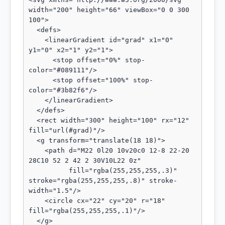
width="200" height="66" viewBox="0 0 300 
100">

  <defs>

    <linearGradient id="grad" x1="0" 
y1="0" x2="1" y2="1">

      <stop offset="0%" stop-
color="#089111"/>

      <stop offset="100%" stop-
color="#3b82f6"/>

    </linearGradient>

  </defs>

  <rect width="300" height="100" rx="12" 
fill="url(#grad)"/>

  <g transform="translate(18 18)">

    <path d="M22 0l20 10v20c0 12-8 22-20 
28C10 52 2 42 2 30V10L22 0z"

          fill="rgba(255,255,255,.3)" 
stroke="rgba(255,255,255,.8)" stroke-
width="1.5"/>

    <circle cx="22" cy="20" r="18" 
fill="rgba(255,255,255,.1)"/>

  </g>
