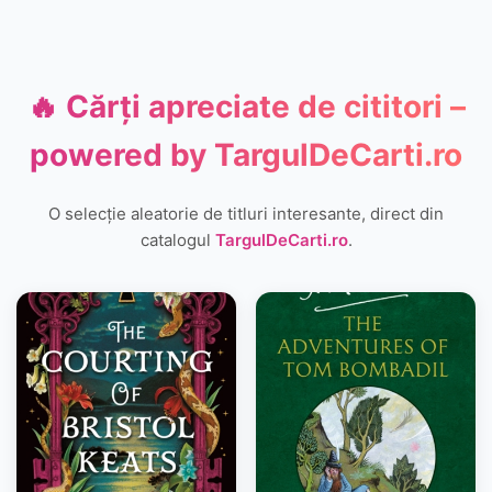
🔥 Cărți apreciate de cititori –
powered by
TargulDeCarti.ro
O selecție aleatorie de titluri interesante, direct din
catalogul
TargulDeCarti.ro
.