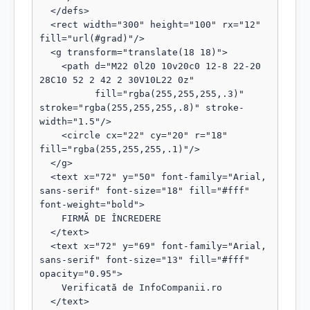
  </defs>

  <rect width="300" height="100" rx="12" 
fill="url(#grad)"/>

  <g transform="translate(18 18)">

    <path d="M22 0l20 10v20c0 12-8 22-20 
28C10 52 2 42 2 30V10L22 0z"

          fill="rgba(255,255,255,.3)" 
stroke="rgba(255,255,255,.8)" stroke-
width="1.5"/>

    <circle cx="22" cy="20" r="18" 
fill="rgba(255,255,255,.1)"/>

  </g>

  <text x="72" y="50" font-family="Arial, 
sans-serif" font-size="18" fill="#fff" 
font-weight="bold">

    FIRMĂ DE ÎNCREDERE

  </text>

  <text x="72" y="69" font-family="Arial, 
sans-serif" font-size="13" fill="#fff" 
opacity="0.95">

    Verificată de InfoCompanii.ro

  </text>
