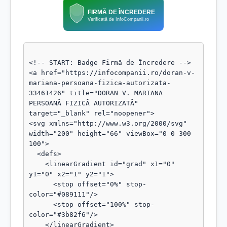
FIRMĂ DE ÎNCREDERE
Verificată de InfoCompanii.ro
<!-- START: Badge Firmă de Încredere -->

<a href="https://infocompanii.ro/doran-v-
mariana-persoana-fizica-autorizata-
33461426" title="DORAN V. MARIANA 
PERSOANĂ FIZICĂ AUTORIZATĂ" 
target="_blank" rel="noopener">

<svg xmlns="http://www.w3.org/2000/svg" 
width="200" height="66" viewBox="0 0 300 
100">

  <defs>

    <linearGradient id="grad" x1="0" 
y1="0" x2="1" y2="1">

      <stop offset="0%" stop-
color="#089111"/>

      <stop offset="100%" stop-
color="#3b82f6"/>

    </linearGradient>
