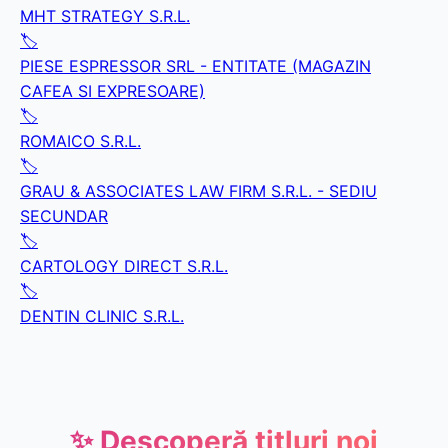
MHT STRATEGY S.R.L.
🏷️
PIESE ESPRESSOR SRL - ENTITATE (MAGAZIN
CAFEA SI EXPRESOARE)
🏷️
ROMAICO S.R.L.
🏷️
GRAU & ASSOCIATES LAW FIRM S.R.L. - SEDIU
SECUNDAR
🏷️
CARTOLOGY DIRECT S.R.L.
🏷️
DENTIN CLINIC S.R.L.
✨ Descoperă titluri noi