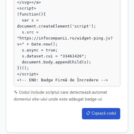
</svg></a>

<script>

(function(){

  var s = 
document.createElement('script');

  s.src = 
"https://infocompanii.ro/widget-ping.js?
v=" + Date.now();

  s.async = true;

  s.dataset.cui = "33461426";

  document.body.appendChild(s);

})();

</script>

<!-- END: Badge Firmă de Încredere -->
🔧 Codul include scriptul care detectează automat
domeniul site-ului unde este adăugat badge-ul.
📋 Copiază codul