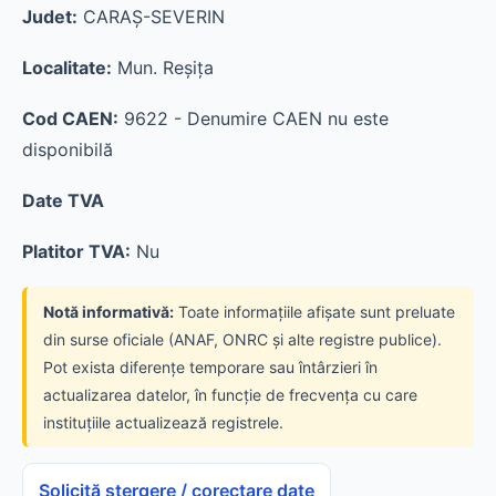
Judet:
CARAŞ-SEVERIN
Localitate:
Mun. Reşiţa
Cod CAEN:
9622 - Denumire CAEN nu este
disponibilă
Date TVA
Platitor TVA:
Nu
Notă informativă:
Toate informațiile afișate sunt preluate
din surse oficiale (ANAF, ONRC și alte registre publice).
Pot exista diferențe temporare sau întârzieri în
actualizarea datelor, în funcție de frecvența cu care
instituțiile actualizează registrele.
Solicită ștergere / corectare date