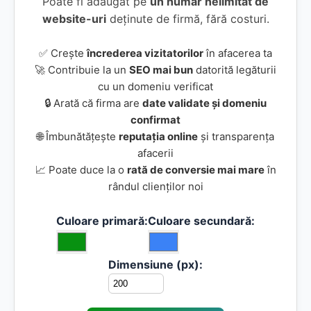
Poate fi adăugat pe
un număr nelimitat de
website-uri
deținute de firmă, fără costuri.
✅ Crește
încrederea vizitatorilor
în afacerea ta
🚀 Contribuie la un
SEO mai bun
datorită legăturii
cu un domeniu verificat
🔒 Arată că firma are
date validate și domeniu
confirmat
🌐 Îmbunătățește
reputația online
și transparența
afacerii
📈 Poate duce la o
rată de conversie mai mare
în
rândul clienților noi
Culoare primară:
Culoare secundară:
Dimensiune (px):