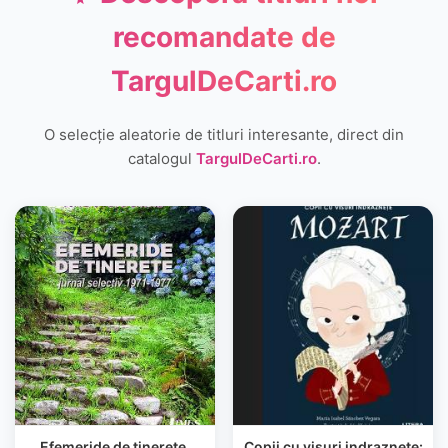
recomandate de
TargulDeCarti.ro
O selecție aleatorie de titluri interesante, direct din
catalogul
TargulDeCarti.ro
.
Efemeride de tinerete.
Copii cu visuri indraznete: