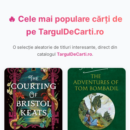
🔥 Cele mai populare cărți de
pe
TargulDeCarti.ro
O selecție aleatorie de titluri interesante, direct din
catalogul
TargulDeCarti.ro
.