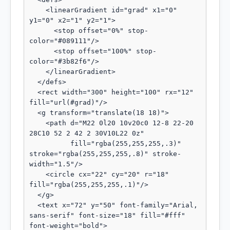
    <linearGradient id="grad" x1="0" 
y1="0" x2="1" y2="1">

      <stop offset="0%" stop-
color="#089111"/>

      <stop offset="100%" stop-
color="#3b82f6"/>

    </linearGradient>

  </defs>

  <rect width="300" height="100" rx="12" 
fill="url(#grad)"/>

  <g transform="translate(18 18)">

    <path d="M22 0l20 10v20c0 12-8 22-20 
28C10 52 2 42 2 30V10L22 0z"

          fill="rgba(255,255,255,.3)" 
stroke="rgba(255,255,255,.8)" stroke-
width="1.5"/>

    <circle cx="22" cy="20" r="18" 
fill="rgba(255,255,255,.1)"/>

  </g>

  <text x="72" y="50" font-family="Arial, 
sans-serif" font-size="18" fill="#fff" 
font-weight="bold">
