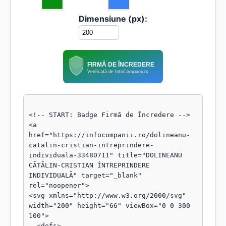
Dimensiune (px):
FIRMĂ DE ÎNCREDERE
Verificată de InfoCompanii.ro
<!-- START: Badge Firmă de Încredere -->

<a 
href="https://infocompanii.ro/dolineanu-
catalin-cristian-intreprindere-
individuala-33480711" title="DOLINEANU 
CĂTĂLIN-CRISTIAN ÎNTREPRINDERE 
INDIVIDUALĂ" target="_blank" 
rel="noopener">

<svg xmlns="http://www.w3.org/2000/svg" 
width="200" height="66" viewBox="0 0 300 
100">

  <defs>
