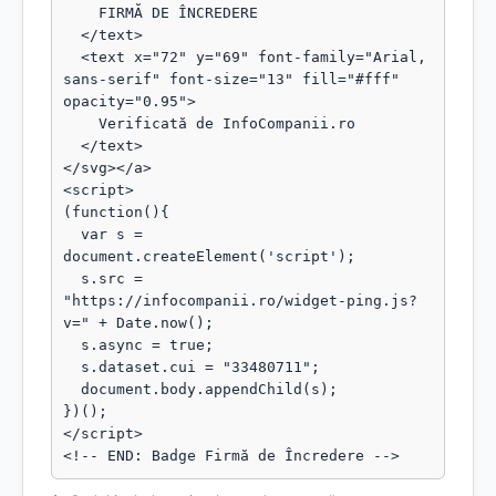
    FIRMĂ DE ÎNCREDERE

  </text>

  <text x="72" y="69" font-family="Arial, 
sans-serif" font-size="13" fill="#fff" 
opacity="0.95">

    Verificată de InfoCompanii.ro

  </text>

</svg></a>

<script>

(function(){

  var s = 
document.createElement('script');

  s.src = 
"https://infocompanii.ro/widget-ping.js?
v=" + Date.now();

  s.async = true;

  s.dataset.cui = "33480711";

  document.body.appendChild(s);

})();

</script>

<!-- END: Badge Firmă de Încredere -->