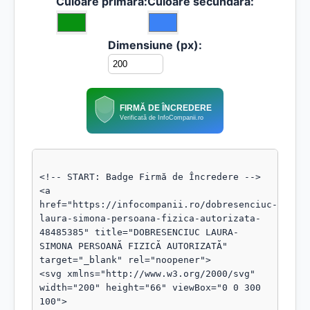
Culoare primară:
Culoare secundară:
Dimensiune (px):
FIRMĂ DE ÎNCREDERE
Verificată de InfoCompanii.ro
<!-- START: Badge Firmă de Încredere -->

<a 
href="https://infocompanii.ro/dobresenciuc-
laura-simona-persoana-fizica-autorizata-
48485385" title="DOBRESENCIUC LAURA-
SIMONA PERSOANĂ FIZICĂ AUTORIZATĂ" 
target="_blank" rel="noopener">

<svg xmlns="http://www.w3.org/2000/svg" 
width="200" height="66" viewBox="0 0 300 
100">
