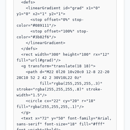
  <defs>

    <linearGradient id="grad" x1="0" 
y1="0" x2="1" y2="1">

      <stop offset="0%" stop-
color="#089111"/>

      <stop offset="100%" stop-
color="#3b82f6"/>

    </linearGradient>

  </defs>

  <rect width="300" height="100" rx="12" 
fill="url(#grad)"/>

  <g transform="translate(18 18)">

    <path d="M22 0l20 10v20c0 12-8 22-20 
28C10 52 2 42 2 30V10L22 0z"

          fill="rgba(255,255,255,.3)" 
stroke="rgba(255,255,255,.8)" stroke-
width="1.5"/>

    <circle cx="22" cy="20" r="18" 
fill="rgba(255,255,255,.1)"/>

  </g>

  <text x="72" y="50" font-family="Arial, 
sans-serif" font-size="18" fill="#fff" 
font-weight="bold">
