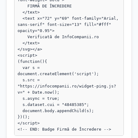
    FIRMĂ DE ÎNCREDERE

  </text>

  <text x="72" y="69" font-family="Arial, 
sans-serif" font-size="13" fill="#fff" 
opacity="0.95">

    Verificată de InfoCompanii.ro

  </text>

</svg></a>

<script>

(function(){

  var s = 
document.createElement('script');

  s.src = 
"https://infocompanii.ro/widget-ping.js?
v=" + Date.now();

  s.async = true;

  s.dataset.cui = "48485385";

  document.body.appendChild(s);

})();

</script>

<!-- END: Badge Firmă de Încredere -->