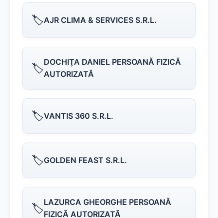
🏷️
AJR CLIMA & SERVICES S.R.L.
DOCHIŢA DANIEL PERSOANĂ FIZICĂ
🏷️
AUTORIZATĂ
🏷️
VANTIS 360 S.R.L.
🏷️
GOLDEN FEAST S.R.L.
LAZURCA GHEORGHE PERSOANĂ
🏷️
FIZICĂ AUTORIZATĂ