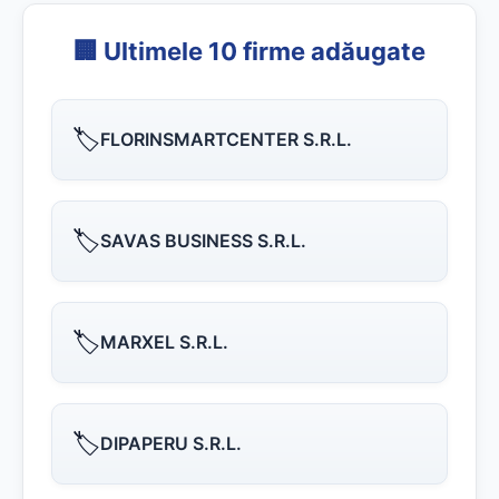
🏢 Ultimele 10 firme adăugate
🏷️
FLORINSMARTCENTER S.R.L.
🏷️
SAVAS BUSINESS S.R.L.
🏷️
MARXEL S.R.L.
🏷️
DIPAPERU S.R.L.