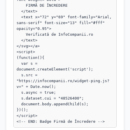
    FIRMĂ DE ÎNCREDERE

  </text>

  <text x="72" y="69" font-family="Arial, 
sans-serif" font-size="13" fill="#fff" 
opacity="0.95">

    Verificată de InfoCompanii.ro

  </text>

</svg></a>

<script>

(function(){

  var s = 
document.createElement('script');

  s.src = 
"https://infocompanii.ro/widget-ping.js?
v=" + Date.now();

  s.async = true;

  s.dataset.cui = "48526400";

  document.body.appendChild(s);

})();

</script>

<!-- END: Badge Firmă de Încredere -->