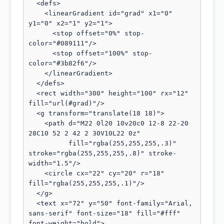
  <defs>

    <linearGradient id="grad" x1="0" 
y1="0" x2="1" y2="1">

      <stop offset="0%" stop-
color="#089111"/>

      <stop offset="100%" stop-
color="#3b82f6"/>

    </linearGradient>

  </defs>

  <rect width="300" height="100" rx="12" 
fill="url(#grad)"/>

  <g transform="translate(18 18)">

    <path d="M22 0l20 10v20c0 12-8 22-20 
28C10 52 2 42 2 30V10L22 0z"

          fill="rgba(255,255,255,.3)" 
stroke="rgba(255,255,255,.8)" stroke-
width="1.5"/>

    <circle cx="22" cy="20" r="18" 
fill="rgba(255,255,255,.1)"/>

  </g>

  <text x="72" y="50" font-family="Arial, 
sans-serif" font-size="18" fill="#fff" 
font-weight="bold">
