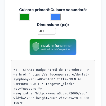
Culoare primară:
Culoare secundară:
Dimensiune (px):
FIRMĂ DE ÎNCREDERE
Verificată de InfoCompanii.ro
<!-- START: Badge Firmă de Încredere -->

<a href="https://infocompanii.ro/dental-
symphony-srl-48526400" title="DENTAL 
SYMPHONY S.R.L." target="_blank" 
rel="noopener">

<svg xmlns="http://www.w3.org/2000/svg" 
width="200" height="66" viewBox="0 0 300 
100">
