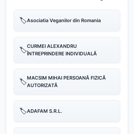
🏷️
Asociatia Veganilor din Romania
CURMEI ALEXANDRU
🏷️
ÎNTREPRINDERE INDIVIDUALĂ
MACSIM MIHAI PERSOANĂ FIZICĂ
🏷️
AUTORIZATĂ
🏷️
ADAFAM S.R.L.