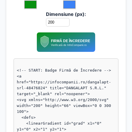
Dimensiune (px):
FIRMĂ DE ÎNCREDERE
Verificată de InfoCompanii.ro
<!-- START: Badge Firmă de Încredere -->

<a 
href="https://infocompanii.ro/dangalapt-
srl-48476824" title="DANGALAPT S.R.L." 
target="_blank" rel="noopener">

<svg xmlns="http://www.w3.org/2000/svg" 
width="200" height="66" viewBox="0 0 300 
100">

  <defs>

    <linearGradient id="grad" x1="0" 
y1="0" x2="1" y2="1">
