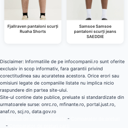
Fjallraven pantaloni scurți
Samsoe Samsoe
Ruaha Shorts
pantaloni scurți jeans
SAEDDIE
Disclaimer: Informatiile de pe infocompanii.ro sunt oferite
exclusiv in scop informativ, fara garantii privind
corectitudinea sau acuratetea acestora. Orice erori sau
omisiuni legate de companiile listate nu implica nicio
raspundere din partea site-ului.
Site-ul contine date publice, preluate si standardizate din
urmatoarele surse: onrc.ro, mfinante.ro, portal.just.ro,
anaf.ro, scj.ro, data.gov.ro
Politica de Confidențialitate
-
Comparator de preturi
-
Comparator de preturi carti