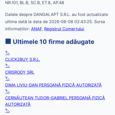
NR.101, BL.B, SC.B, ET.8, AP.48
Datele despre DANGALAPT S.R.L. au fost actualizate
ultima dată la data de 2026-08-08 02:43:25. Sursa
informațiilor:
ANAF
,
Registrul Comerțului
.
🏢 Ultimele 10 firme adăugate
🏷️
CLICK2BUY S.R.L.
🏷️
CRISRODY SRL
🏷️
DIMA LIVIU-DAN PERSOANĂ FIZICĂ AUTORIZATĂ
🏷️
CERNĂUŢEAN TUDOR-GABRIEL PERSOANĂ FIZICĂ
AUTORIZATĂ
🏷️