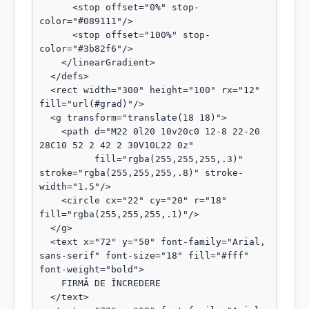
      <stop offset="0%" stop-
color="#089111"/>

      <stop offset="100%" stop-
color="#3b82f6"/>

    </linearGradient>

  </defs>

  <rect width="300" height="100" rx="12" 
fill="url(#grad)"/>

  <g transform="translate(18 18)">

    <path d="M22 0l20 10v20c0 12-8 22-20 
28C10 52 2 42 2 30V10L22 0z"

          fill="rgba(255,255,255,.3)" 
stroke="rgba(255,255,255,.8)" stroke-
width="1.5"/>

    <circle cx="22" cy="20" r="18" 
fill="rgba(255,255,255,.1)"/>

  </g>

  <text x="72" y="50" font-family="Arial, 
sans-serif" font-size="18" fill="#fff" 
font-weight="bold">

    FIRMĂ DE ÎNCREDERE

  </text>
