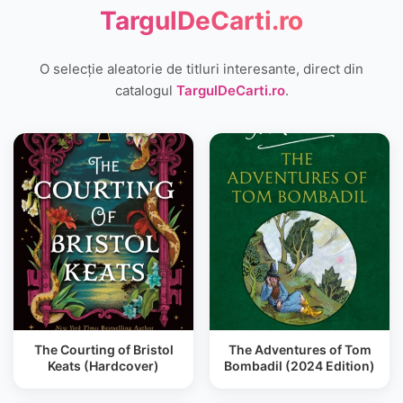
TargulDeCarti.ro
O selecție aleatorie de titluri interesante, direct din
catalogul
TargulDeCarti.ro
.
The Courting of Bristol
The Adventures of Tom
Keats (Hardcover)
Bombadil (2024 Edition)