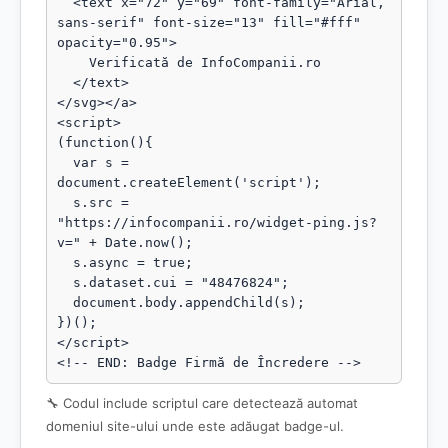
  <text x="72" y="69" font-family="Arial, 
sans-serif" font-size="13" fill="#fff" 
opacity="0.95">

    Verificată de InfoCompanii.ro

  </text>

</svg></a>

<script>

(function(){

  var s = 
document.createElement('script');

  s.src = 
"https://infocompanii.ro/widget-ping.js?
v=" + Date.now();

  s.async = true;

  s.dataset.cui = "48476824";

  document.body.appendChild(s);

})();

</script>

<!-- END: Badge Firmă de Încredere -->
🔧 Codul include scriptul care detectează automat
domeniul site-ului unde este adăugat badge-ul.