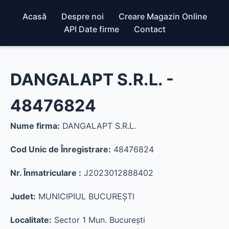
Acasă
Despre noi
Creare Magazin Online
API Date firme
Contact
DANGALAPT S.R.L. -
48476824
Nume firma:
DANGALAPT S.R.L.
Cod Unic de Înregistrare:
48476824
Nr. Înmatriculare :
J2023012888402
Judet:
MUNICIPIUL BUCUREŞTI
Localitate:
Sector 1 Mun. Bucureşti