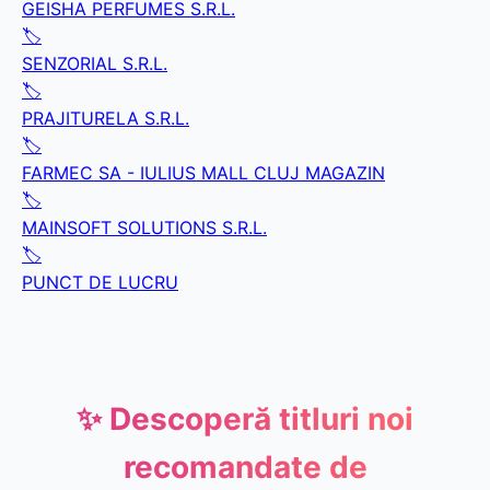
GEISHA PERFUMES S.R.L.
🏷️
SENZORIAL S.R.L.
🏷️
PRAJITURELA S.R.L.
🏷️
FARMEC SA - IULIUS MALL CLUJ MAGAZIN
🏷️
MAINSOFT SOLUTIONS S.R.L.
🏷️
PUNCT DE LUCRU
✨ Descoperă titluri noi
recomandate de