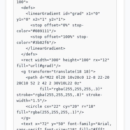
100">

  <defs>

    <linearGradient id="grad" x1="0" 
y1="0" x2="1" y2="1">

      <stop offset="0%" stop-
color="#089111"/>

      <stop offset="100%" stop-
color="#3b82f6"/>

    </linearGradient>

  </defs>

  <rect width="300" height="100" rx="12" 
fill="url(#grad)"/>

  <g transform="translate(18 18)">

    <path d="M22 0l20 10v20c0 12-8 22-20 
28C10 52 2 42 2 30V10L22 0z"

          fill="rgba(255,255,255,.3)" 
stroke="rgba(255,255,255,.8)" stroke-
width="1.5"/>

    <circle cx="22" cy="20" r="18" 
fill="rgba(255,255,255,.1)"/>

  </g>

  <text x="72" y="50" font-family="Arial, 
sans-serif" font-size="18" fill="#fff" 