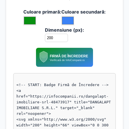
Culoare primară:
Culoare secundară:
Dimensiune (px):
FIRMĂ DE ÎNCREDERE
Verificată de InfoCompanii.ro
<!-- START: Badge Firmă de Încredere -->

<a 
href="https://infocompanii.ro/dangalapt-
imobiliare-srl-48473917" title="DANGALAPT 
IMOBILIARE S.R.L." target="_blank" 
rel="noopener">

<svg xmlns="http://www.w3.org/2000/svg" 
width="200" height="66" viewBox="0 0 300 