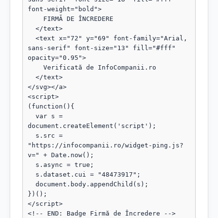
font-weight="bold">

    FIRMĂ DE ÎNCREDERE

  </text>

  <text x="72" y="69" font-family="Arial, 
sans-serif" font-size="13" fill="#fff" 
opacity="0.95">

    Verificată de InfoCompanii.ro

  </text>

</svg></a>

<script>

(function(){

  var s = 
document.createElement('script');

  s.src = 
"https://infocompanii.ro/widget-ping.js?
v=" + Date.now();

  s.async = true;

  s.dataset.cui = "48473917";

  document.body.appendChild(s);

})();

</script>

<!-- END: Badge Firmă de Încredere -->