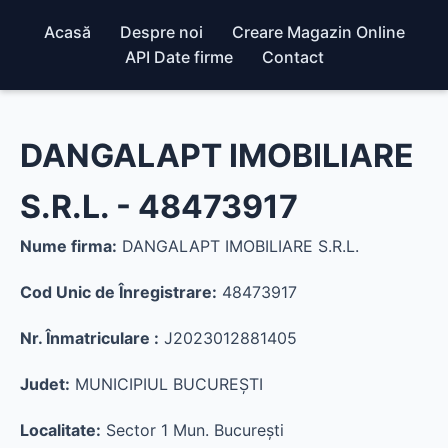
Acasă
Despre noi
Creare Magazin Online
API Date firme
Contact
DANGALAPT IMOBILIARE
S.R.L. - 48473917
Nume firma:
DANGALAPT IMOBILIARE S.R.L.
Cod Unic de Înregistrare:
48473917
Nr. Înmatriculare :
J2023012881405
Judet:
MUNICIPIUL BUCUREŞTI
Localitate:
Sector 1 Mun. Bucureşti