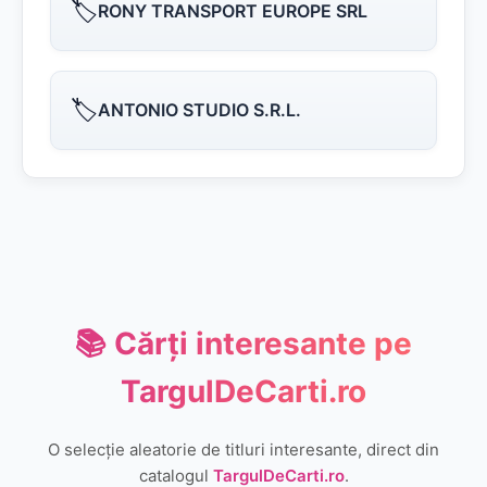
🏷️
RONY TRANSPORT EUROPE SRL
🏷️
ANTONIO STUDIO S.R.L.
📚 Cărți interesante pe
TargulDeCarti.ro
O selecție aleatorie de titluri interesante, direct din
catalogul
TargulDeCarti.ro
.