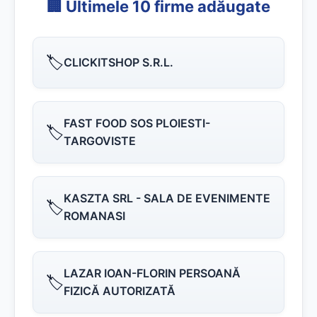
🏢 Ultimele 10 firme adăugate
🏷️
CLICKITSHOP S.R.L.
FAST FOOD SOS PLOIESTI-
🏷️
TARGOVISTE
KASZTA SRL - SALA DE EVENIMENTE
🏷️
ROMANASI
LAZAR IOAN-FLORIN PERSOANĂ
🏷️
FIZICĂ AUTORIZATĂ