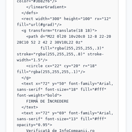
color="#3b82f6"/>

    </linearGradient>

  </defs>

  <rect width="300" height="100" rx="12" 
fill="url(#grad)"/>

  <g transform="translate(18 18)">

    <path d="M22 0l20 10v20c0 12-8 22-20 
28C10 52 2 42 2 30V10L22 0z"

          fill="rgba(255,255,255,.3)" 
stroke="rgba(255,255,255,.8)" stroke-
width="1.5"/>

    <circle cx="22" cy="20" r="18" 
fill="rgba(255,255,255,.1)"/>

  </g>

  <text x="72" y="50" font-family="Arial, 
sans-serif" font-size="18" fill="#fff" 
font-weight="bold">

    FIRMĂ DE ÎNCREDERE

  </text>

  <text x="72" y="69" font-family="Arial, 
sans-serif" font-size="13" fill="#fff" 
opacity="0.95">

    Verificată de InfoCompanii.ro
