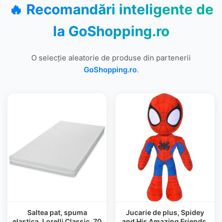
🔥 Recomandări inteligente de
la
GoShopping.ro
O selecție aleatorie de produse din partenerii
GoShopping.ro
.
Saltea pat, spuma
Jucarie de plus, Spidey
elastica, Lorelli Classic, 70
and His Amazing Friends,