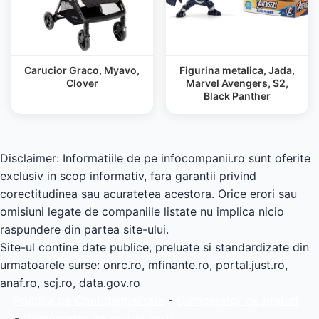
Carucior Graco, Myavo,
Figurina metalica, Jada,
Clover
Marvel Avengers, S2,
Black Panther
Disclaimer: Informatiile de pe infocompanii.ro sunt oferite
exclusiv in scop informativ, fara garantii privind
corectitudinea sau acuratetea acestora. Orice erori sau
omisiuni legate de companiile listate nu implica nicio
raspundere din partea site-ului.
Site-ul contine date publice, preluate si standardizate din
urmatoarele surse: onrc.ro, mfinante.ro, portal.just.ro,
anaf.ro, scj.ro, data.gov.ro
Politica de Confidențialitate
-
Comparator de preturi
-
Comparator de preturi carti