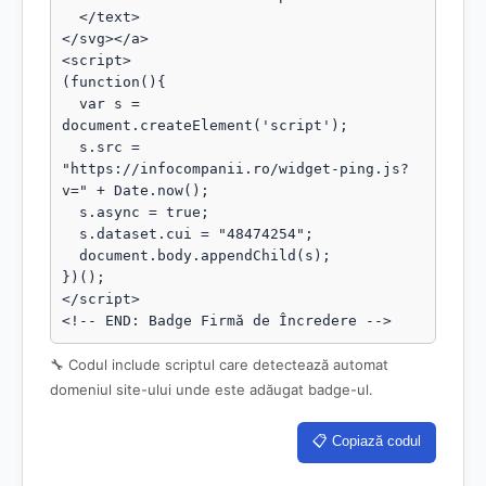
  </text>

</svg></a>

<script>

(function(){

  var s = 
document.createElement('script');

  s.src = 
"https://infocompanii.ro/widget-ping.js?
v=" + Date.now();

  s.async = true;

  s.dataset.cui = "48474254";

  document.body.appendChild(s);

})();

</script>

<!-- END: Badge Firmă de Încredere -->
🔧 Codul include scriptul care detectează automat
domeniul site-ului unde este adăugat badge-ul.
📋 Copiază codul