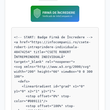
FIRMĂ DE ÎNCREDERE
Verificată de InfoCompanii.ro
<!-- START: Badge Firmă de Încredere -->

<a href="https://infocompanii.ro/csete-
robert-intreprindere-individuala-
48474254" title="CSETE ROBERT 
ÎNTREPRINDERE INDIVIDUALĂ" 
target="_blank" rel="noopener">

<svg xmlns="http://www.w3.org/2000/svg" 
width="200" height="66" viewBox="0 0 300 
100">

  <defs>

    <linearGradient id="grad" x1="0" 
y1="0" x2="1" y2="1">

      <stop offset="0%" stop-
color="#089111"/>

      <stop offset="100%" stop-