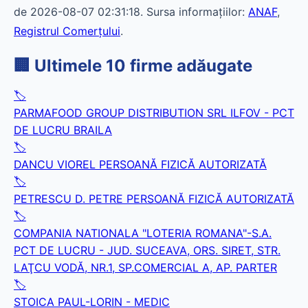
de 2026-08-07 02:31:18. Sursa informațiilor:
ANAF
,
Registrul Comerțului
.
🏢 Ultimele 10 firme adăugate
🏷️
PARMAFOOD GROUP DISTRIBUTION SRL ILFOV - PCT
DE LUCRU BRAILA
🏷️
DANCU VIOREL PERSOANĂ FIZICĂ AUTORIZATĂ
🏷️
PETRESCU D. PETRE PERSOANĂ FIZICĂ AUTORIZATĂ
🏷️
COMPANIA NATIONALA "LOTERIA ROMANA"-S.A.
PCT DE LUCRU - JUD. SUCEAVA, ORS. SIRET, STR.
LAŢCU VODĂ, NR.1, SP.COMERCIAL A, AP. PARTER
🏷️
STOICA PAUL-LORIN - MEDIC