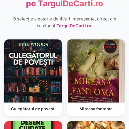
pe
TargulDeCarti.ro
O selecție aleatorie de titluri interesante, direct din
catalogul
TargulDeCarti.ro
.
Culegătorul de povești
Mireasa fantoma