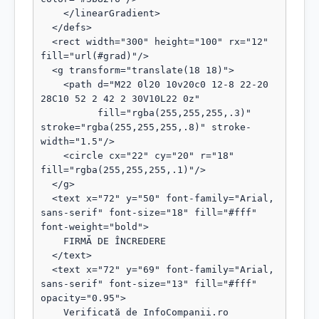
    </linearGradient>

  </defs>

  <rect width="300" height="100" rx="12" 
fill="url(#grad)"/>

  <g transform="translate(18 18)">

    <path d="M22 0l20 10v20c0 12-8 22-20 
28C10 52 2 42 2 30V10L22 0z"

          fill="rgba(255,255,255,.3)" 
stroke="rgba(255,255,255,.8)" stroke-
width="1.5"/>

    <circle cx="22" cy="20" r="18" 
fill="rgba(255,255,255,.1)"/>

  </g>

  <text x="72" y="50" font-family="Arial, 
sans-serif" font-size="18" fill="#fff" 
font-weight="bold">

    FIRMĂ DE ÎNCREDERE

  </text>

  <text x="72" y="69" font-family="Arial, 
sans-serif" font-size="13" fill="#fff" 
opacity="0.95">

    Verificată de InfoCompanii.ro
