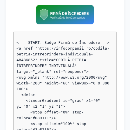
FIRMĂ DE ÎNCREDERE
Verificată de InfoCompanii.ro
<!-- START: Badge Firmă de Încredere -->

<a href="https://infocompanii.ro/codila-
petria-intreprindere-individuala-
48486852" title="CODILĂ PETRIA 
ÎNTREPRINDERE INDIVIDUALĂ" 
target="_blank" rel="noopener">

<svg xmlns="http://www.w3.org/2000/svg" 
width="200" height="66" viewBox="0 0 300 
100">

  <defs>

    <linearGradient id="grad" x1="0" 
y1="0" x2="1" y2="1">

      <stop offset="0%" stop-
color="#089111"/>

      <stop offset="100%" stop-
color="#3b82f6"/>
