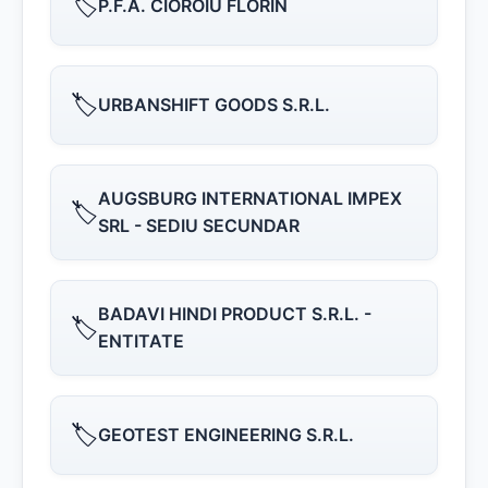
🏷️
P.F.A. CIOROIU FLORIN
🏷️
URBANSHIFT GOODS S.R.L.
AUGSBURG INTERNATIONAL IMPEX
🏷️
SRL - SEDIU SECUNDAR
BADAVI HINDI PRODUCT S.R.L. -
🏷️
ENTITATE
🏷️
GEOTEST ENGINEERING S.R.L.