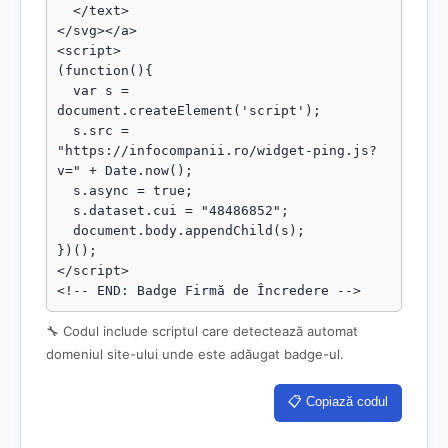
  </text>

</svg></a>

<script>

(function(){

  var s = 
document.createElement('script');

  s.src = 
"https://infocompanii.ro/widget-ping.js?
v=" + Date.now();

  s.async = true;

  s.dataset.cui = "48486852";

  document.body.appendChild(s);

})();

</script>

<!-- END: Badge Firmă de Încredere -->
🔧 Codul include scriptul care detectează automat
domeniul site-ului unde este adăugat badge-ul.
📋 Copiază codul