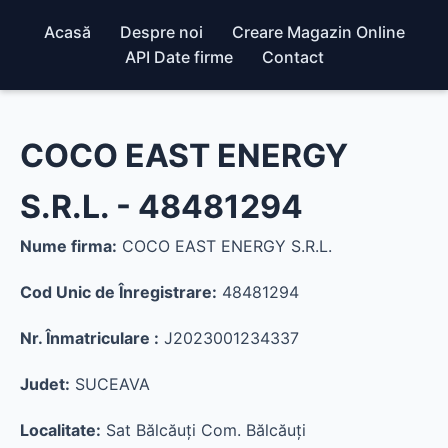
Acasă
Despre noi
Creare Magazin Online
API Date firme
Contact
COCO EAST ENERGY
S.R.L. - 48481294
Nume firma:
COCO EAST ENERGY S.R.L.
Cod Unic de Înregistrare:
48481294
Nr. Înmatriculare :
J2023001234337
Judet:
SUCEAVA
Localitate:
Sat Bălcăuţi Com. Bălcăuţi