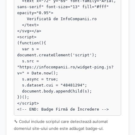
  <text x="72" y="69" font-family="Arial, 
sans-serif" font-size="13" fill="#fff" 
opacity="0.95">

    Verificată de InfoCompanii.ro

  </text>

</svg></a>

<script>

(function(){

  var s = 
document.createElement('script');

  s.src = 
"https://infocompanii.ro/widget-ping.js?
v=" + Date.now();

  s.async = true;

  s.dataset.cui = "48481294";

  document.body.appendChild(s);

})();

</script>

<!-- END: Badge Firmă de Încredere -->
🔧 Codul include scriptul care detectează automat
domeniul site-ului unde este adăugat badge-ul.