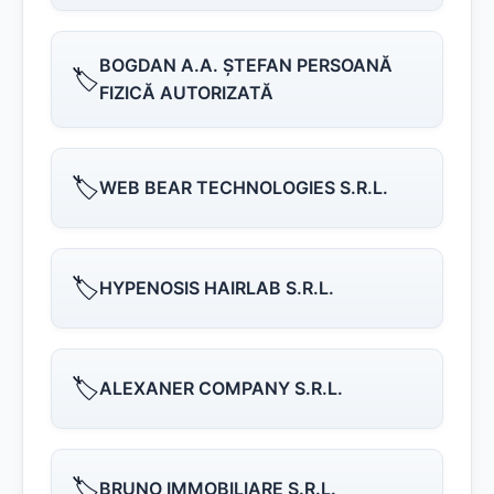
BOGDAN A.A. ŞTEFAN PERSOANĂ
🏷️
FIZICĂ AUTORIZATĂ
🏷️
WEB BEAR TECHNOLOGIES S.R.L.
🏷️
HYPENOSIS HAIRLAB S.R.L.
🏷️
ALEXANER COMPANY S.R.L.
🏷️
BRUNO IMMOBILIARE S.R.L.