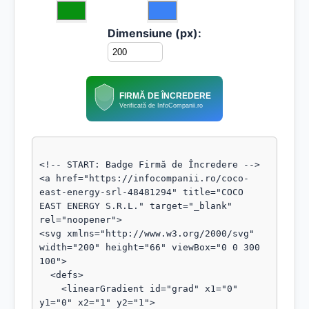
Dimensiune (px):
FIRMĂ DE ÎNCREDERE
Verificată de InfoCompanii.ro
<!-- START: Badge Firmă de Încredere -->

<a href="https://infocompanii.ro/coco-
east-energy-srl-48481294" title="COCO 
EAST ENERGY S.R.L." target="_blank" 
rel="noopener">

<svg xmlns="http://www.w3.org/2000/svg" 
width="200" height="66" viewBox="0 0 300 
100">

  <defs>

    <linearGradient id="grad" x1="0" 
y1="0" x2="1" y2="1">
