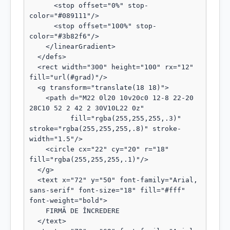
      <stop offset="0%" stop-
color="#089111"/>

      <stop offset="100%" stop-
color="#3b82f6"/>

    </linearGradient>

  </defs>

  <rect width="300" height="100" rx="12" 
fill="url(#grad)"/>

  <g transform="translate(18 18)">

    <path d="M22 0l20 10v20c0 12-8 22-20 
28C10 52 2 42 2 30V10L22 0z"

          fill="rgba(255,255,255,.3)" 
stroke="rgba(255,255,255,.8)" stroke-
width="1.5"/>

    <circle cx="22" cy="20" r="18" 
fill="rgba(255,255,255,.1)"/>

  </g>

  <text x="72" y="50" font-family="Arial, 
sans-serif" font-size="18" fill="#fff" 
font-weight="bold">

    FIRMĂ DE ÎNCREDERE

  </text>
