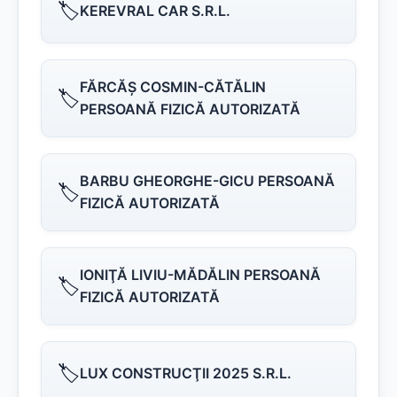
🏷️
KEREVRAL CAR S.R.L.
FĂRCĂŞ COSMIN-CĂTĂLIN
🏷️
PERSOANĂ FIZICĂ AUTORIZATĂ
BARBU GHEORGHE-GICU PERSOANĂ
🏷️
FIZICĂ AUTORIZATĂ
IONIŢĂ LIVIU-MĂDĂLIN PERSOANĂ
🏷️
FIZICĂ AUTORIZATĂ
🏷️
LUX CONSTRUCŢII 2025 S.R.L.