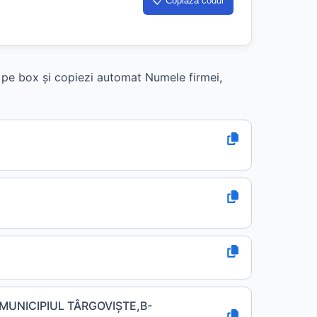
📋 Copiază codul
k pe box și copiezi automat Numele firmei,
 MUNICIPIUL TÂRGOVIŞTE,B-