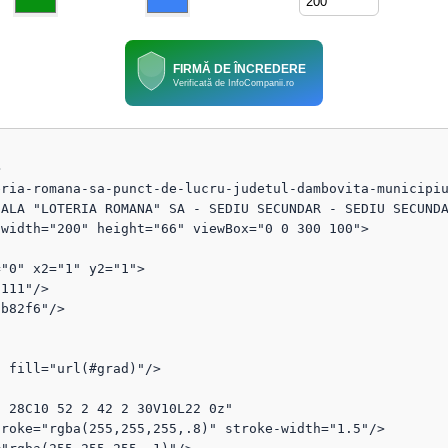
FIRMĂ DE ÎNCREDERE
Verificată de InfoCompanii.ro


eria-romana-sa-punct-de-lucru-judetul-dambovita-municipi
ALA "LOTERIA ROMANA" SA - SEDIU SECUNDAR - SEDIU SECUNDA
width="200" height="66" viewBox="0 0 300 100">
