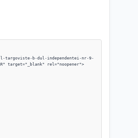
ul-targoviste-b-dul-independentei-nr-9-
R" target="_blank" rel="noopener">
