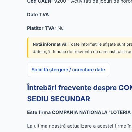
Cod CAEN:
9200 - Activitati de jocuri de noroc
Date TVA
Platitor TVA:
Nu
Notă informativă:
Toate informațiile afișate sunt pr
datelor, în funcție de frecvența cu care instituțiile a
Solicită ștergere / corectare date
Întrebări frecvente despre
SEDIU SECUNDAR
Este firma COMPANIA NATIONALA "LOTERIA 
La ultima noastră actualizare a acestei firme 