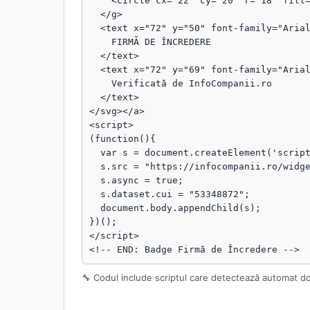
    <circle cx="22" cy="20" r="18" fill="rgba(255,255,255,.1)"/>

  </g>

  <text x="72" y="50" font-family="Arial, sans-serif" font-size="18" fill="#fff" font-weight="bold">

    FIRMĂ DE ÎNCREDERE

  </text>

  <text x="72" y="69" font-family="Arial, sans-serif" font-size="13" fill="#fff" opacity="0.95">

    Verificată de InfoCompanii.ro

  </text>

</svg></a>

<script>

(function(){

  var s = document.createElement('script');

  s.src = "https://infocompanii.ro/widget-ping.js?v=" + Date.now();

  s.async = true;

  s.dataset.cui = "53348872";

  document.body.appendChild(s);

})();

</script>

<!-- END: Badge Firmă de Încredere -->
🔧 Codul include scriptul care detectează automat d