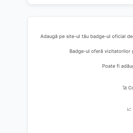
Adaugă pe site-ul tău badge-ul oficial d
Badge-ul oferă vizitatorilor 
Poate fi adă
🚀 C
📈