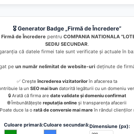
🎖️ Generator Badge „Firmă de Încredere”
e
Firmă de Încredere
pentru
COMPANIA NATIONALA "LOTE
SEDIU SECUNDAR
.
garanția că datele firmei tale sunt verificate și actuale în 
ugat pe
un număr nelimitat de website-uri
deținute de firmă
✅ Crește
încrederea vizitatorilor
în afacerea ta
ontribuie la un
SEO mai bun
datorită legăturii cu un domeniu ver
🔒 Arată că firma are
date validate și domeniu confirmat
🌐 Îmbunătățește
reputația online
și transparența afacerii
 Poate duce la o
rată de conversie mai mare
în rândul clienților
Culoare primară:
Culoare secundară:
Dimensiune (px):