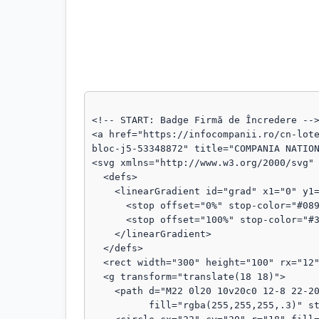
<!-- START: Badge Firmă de Încredere -->
<a href="https://infocompanii.ro/cn-lot
bloc-j5-53348872" title="COMPANIA NATION
<svg xmlns="http://www.w3.org/2000/svg" 
  <defs>

    <linearGradient id="grad" x1="0" y1="0" x2="1" y2="1">

      <stop offset="0%" stop-color="#089111"/>

      <stop offset="100%" stop-color="#3b82f6"/>

    </linearGradient>

  </defs>

  <rect width="300" height="100" rx="12" fill="url(#grad)"/>

  <g transform="translate(18 18)">

    <path d="M22 0l20 10v20c0 12-8 22-20 28C10 52 2 42 2 30V10L22 0z"

          fill="rgba(255,255,255,.3)" stroke="rgba(255,255,255,.8)" stroke-width="1.5"/>
