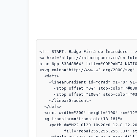
<!-- START: Badge Firmă de Încredere -->
<a href="https://infocompanii.ro/cn-lot
bloc-6pp-53348864" title="COMPANIA NATIO
<svg xmlns="http://www.w3.org/2000/svg" 
  <defs>

    <linearGradient id="grad" x1="0" y1="0" x2="1" y2="1">

      <stop offset="0%" stop-color="#089111"/>

      <stop offset="100%" stop-color="#3b82f6"/>

    </linearGradient>

  </defs>

  <rect width="300" height="100" rx="12" fill="url(#grad)"/>

  <g transform="translate(18 18)">

    <path d="M22 0l20 10v20c0 12-8 22-20 28C10 52 2 42 2 30V10L22 0z"

          fill="rgba(255,255,255,.3)" stroke="rgba(255,255,255,.8)" stroke-width="1.5"/>
