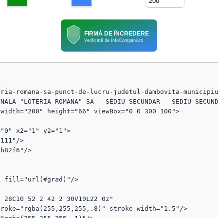
FIRMĂ DE ÎNCREDERE
Verificată de InfoCompanii.ro


eria-romana-sa-punct-de-lucru-judetul-dambovita-municipi
NALA "LOTERIA ROMANA" SA - SEDIU SECUNDAR - SEDIU SECUND
width="200" height="66" viewBox="0 0 300 100">
