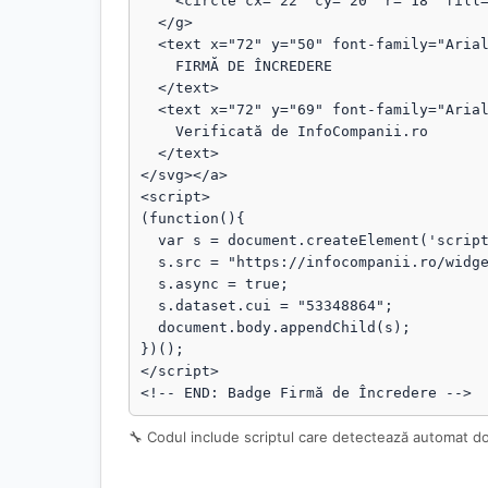
    <circle cx="22" cy="20" r="18" fill="rgba(255,255,255,.1)"/>

  </g>

  <text x="72" y="50" font-family="Arial, sans-serif" font-size="18" fill="#fff" font-weight="bold">

    FIRMĂ DE ÎNCREDERE

  </text>

  <text x="72" y="69" font-family="Arial, sans-serif" font-size="13" fill="#fff" opacity="0.95">

    Verificată de InfoCompanii.ro

  </text>

</svg></a>

<script>

(function(){

  var s = document.createElement('script');

  s.src = "https://infocompanii.ro/widget-ping.js?v=" + Date.now();

  s.async = true;

  s.dataset.cui = "53348864";

  document.body.appendChild(s);

})();

</script>

<!-- END: Badge Firmă de Încredere -->
🔧 Codul include scriptul care detectează automat d