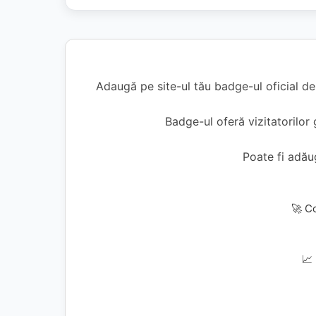
Adaugă pe site-ul tău badge-ul oficial d
Badge-ul oferă vizitatorilor 
Poate fi adă
🚀 C
📈