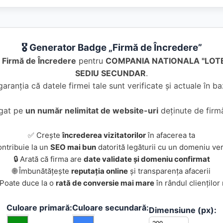
🎖️ Generator Badge „Firmă de Încredere”
e
Firmă de Încredere
pentru
COMPANIA NATIONALA "LOTE
SEDIU SECUNDAR
.
garanția că datele firmei tale sunt verificate și actuale în 
ugat pe
un număr nelimitat de website-uri
deținute de firmă
✅ Crește
încrederea vizitatorilor
în afacerea ta
ontribuie la un
SEO mai bun
datorită legăturii cu un domeniu ver
🔒 Arată că firma are
date validate și domeniu confirmat
🌐 Îmbunătățește
reputația online
și transparența afacerii
 Poate duce la o
rată de conversie mai mare
în rândul clienților
Culoare primară:
Culoare secundară:
Dimensiune (px):