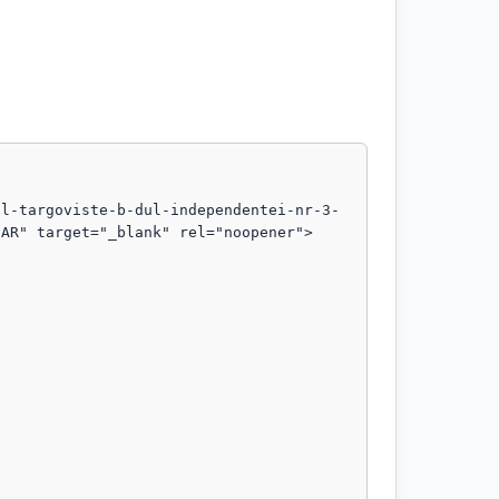
ul-targoviste-b-dul-independentei-nr-3-
AR" target="_blank" rel="noopener">
