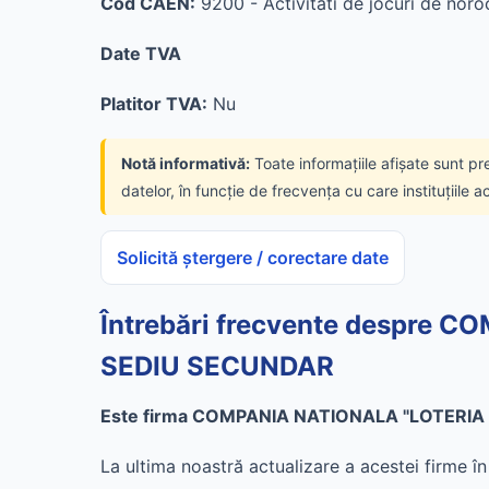
Cod CAEN:
9200 - Activitati de jocuri de noroc
Date TVA
Platitor TVA:
Nu
Notă informativă:
Toate informațiile afișate sunt pr
datelor, în funcție de frecvența cu care instituțiile a
Solicită ștergere / corectare date
Întrebări frecvente despre
SEDIU SECUNDAR
Este firma COMPANIA NATIONALA "LOTERIA 
La ultima noastră actualizare a acestei firme 