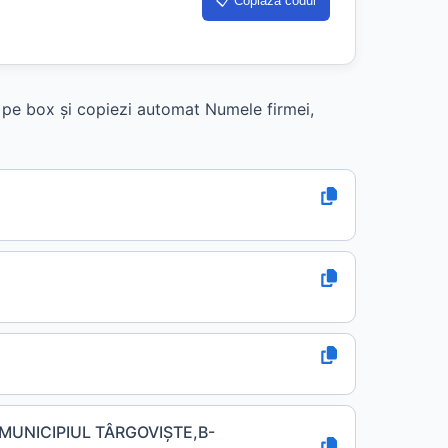
📋 Copiază codul
k pe box și copiezi automat Numele firmei,
 MUNICIPIUL TÂRGOVIŞTE,B-