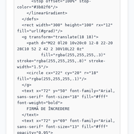
      <stop offset="100%" stop-
color="#3b82f6"/>

    </linearGradient>

  </defs>

  <rect width="300" height="100" rx="12" 
fill="url(#grad)"/>

  <g transform="translate(18 18)">

    <path d="M22 0l20 10v20c0 12-8 22-20 
28C10 52 2 42 2 30V10L22 0z"

          fill="rgba(255,255,255,.3)" 
stroke="rgba(255,255,255,.8)" stroke-
width="1.5"/>

    <circle cx="22" cy="20" r="18" 
fill="rgba(255,255,255,.1)"/>

  </g>

  <text x="72" y="50" font-family="Arial, 
sans-serif" font-size="18" fill="#fff" 
font-weight="bold">

    FIRMĂ DE ÎNCREDERE

  </text>

  <text x="72" y="69" font-family="Arial, 
sans-serif" font-size="13" fill="#fff" 
opacity="0.95">
