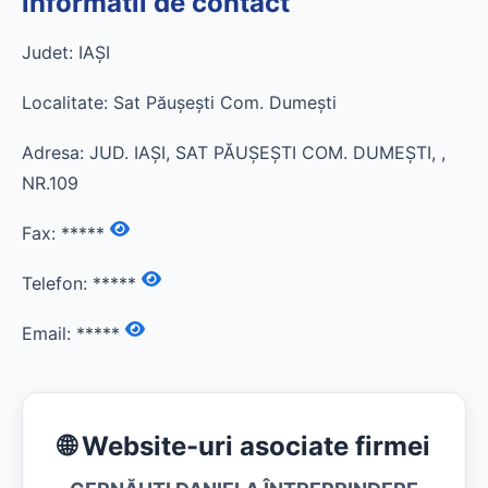
informatii de contact
Judet: IAŞI
Localitate: Sat Păuşeşti Com. Dumeşti
Adresa: JUD. IAŞI, SAT PĂUŞEŞTI COM. DUMEŞTI, ,
NR.109
Fax:
*****
Telefon:
*****
Email:
*****
🌐 Website-uri asociate firmei