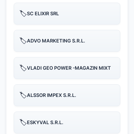
🏷️
SC ELIXIR SRL
🏷️
ADVO MARKETING S.R.L.
🏷️
VLADI GEO POWER -MAGAZIN MIXT
🏷️
ALSSOR IMPEX S.R.L.
🏷️
ESKYVAL S.R.L.