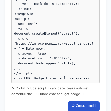
    Verificată de InfoCompanii.ro

  </text>

</svg></a>

<script>

(function(){

  var s = 
document.createElement('script');

  s.src = 
"https://infocompanii.ro/widget-ping.js?
v=" + Date.now();

  s.async = true;

  s.dataset.cui = "48466197";

  document.body.appendChild(s);

})();

</script>

<!-- END: Badge Firmă de Încredere -->
🔧 Codul include scriptul care detectează automat
domeniul site-ului unde este adăugat badge-ul.
📋 Copiază codul