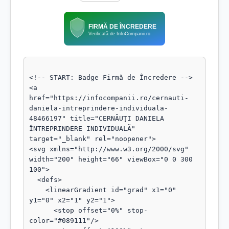
FIRMĂ DE ÎNCREDERE
Verificată de InfoCompanii.ro
<!-- START: Badge Firmă de Încredere -->

<a 
href="https://infocompanii.ro/cernauti-
daniela-intreprindere-individuala-
48466197" title="CERNĂUŢI DANIELA 
ÎNTREPRINDERE INDIVIDUALĂ" 
target="_blank" rel="noopener">

<svg xmlns="http://www.w3.org/2000/svg" 
width="200" height="66" viewBox="0 0 300 
100">

  <defs>

    <linearGradient id="grad" x1="0" 
y1="0" x2="1" y2="1">

      <stop offset="0%" stop-
color="#089111"/>
