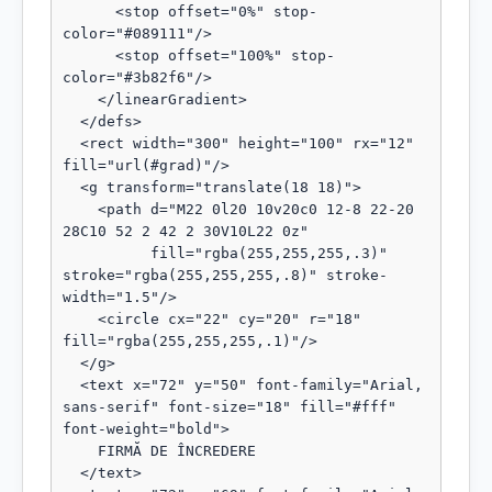
      <stop offset="0%" stop-
color="#089111"/>

      <stop offset="100%" stop-
color="#3b82f6"/>

    </linearGradient>

  </defs>

  <rect width="300" height="100" rx="12" 
fill="url(#grad)"/>

  <g transform="translate(18 18)">

    <path d="M22 0l20 10v20c0 12-8 22-20 
28C10 52 2 42 2 30V10L22 0z"

          fill="rgba(255,255,255,.3)" 
stroke="rgba(255,255,255,.8)" stroke-
width="1.5"/>

    <circle cx="22" cy="20" r="18" 
fill="rgba(255,255,255,.1)"/>

  </g>

  <text x="72" y="50" font-family="Arial, 
sans-serif" font-size="18" fill="#fff" 
font-weight="bold">

    FIRMĂ DE ÎNCREDERE

  </text>
