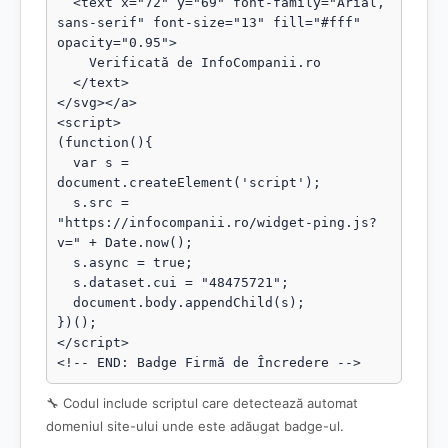
  <text x="72" y="69" font-family="Arial, 
sans-serif" font-size="13" fill="#fff" 
opacity="0.95">

    Verificată de InfoCompanii.ro

  </text>

</svg></a>

<script>

(function(){

  var s = 
document.createElement('script');

  s.src = 
"https://infocompanii.ro/widget-ping.js?
v=" + Date.now();

  s.async = true;

  s.dataset.cui = "48475721";

  document.body.appendChild(s);

})();

</script>

<!-- END: Badge Firmă de Încredere -->
🔧 Codul include scriptul care detectează automat
domeniul site-ului unde este adăugat badge-ul.