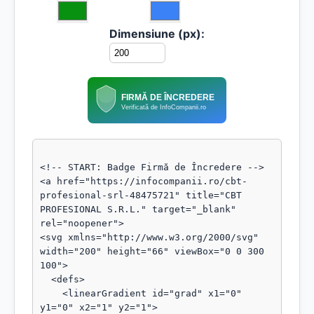
Dimensiune (px):
FIRMĂ DE ÎNCREDERE
Verificată de InfoCompanii.ro
<!-- START: Badge Firmă de Încredere -->

<a href="https://infocompanii.ro/cbt-
profesional-srl-48475721" title="CBT 
PROFESIONAL S.R.L." target="_blank" 
rel="noopener">

<svg xmlns="http://www.w3.org/2000/svg" 
width="200" height="66" viewBox="0 0 300 
100">

  <defs>

    <linearGradient id="grad" x1="0" 
y1="0" x2="1" y2="1">
