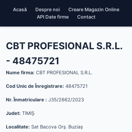
Acasă
Despre noi
Creare Magazin Online
API Date firme
Contact
CBT PROFESIONAL S.R.L.
- 48475721
Nume firma:
CBT PROFESIONAL S.R.L.
Cod Unic de Înregistrare:
48475721
Nr. Înmatriculare :
J35/2662/2023
Judet:
TIMIŞ
Localitate:
Sat Bacova Orş. Buziaş