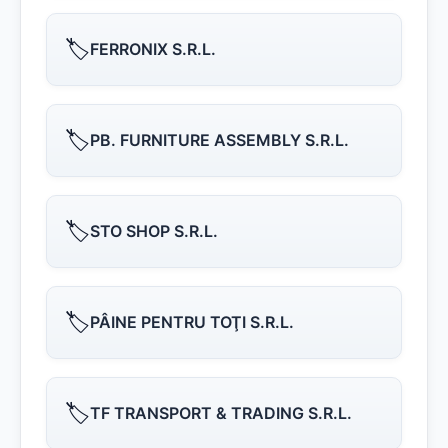
🏷️
FERRONIX S.R.L.
🏷️
PB. FURNITURE ASSEMBLY S.R.L.
🏷️
STO SHOP S.R.L.
🏷️
PÂINE PENTRU TOŢI S.R.L.
🏷️
TF TRANSPORT & TRADING S.R.L.