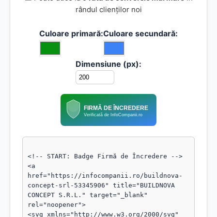
rândul clienților noi
Culoare primară:
Culoare secundară:
Dimensiune (px):
FIRMĂ DE ÎNCREDERE
Verificată de InfoCompanii.ro
<!-- START: Badge Firmă de Încredere -->

<a 
href="https://infocompanii.ro/buildnova-
concept-srl-53345906" title="BUILDNOVA 
CONCEPT S.R.L." target="_blank" 
rel="noopener">

<svg xmlns="http://www.w3.org/2000/svg" 