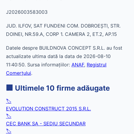
J2026003583003
JUD. ILFOV, SAT FUNDENI COM. DOBROEŞTI, STR.
DOINEI, NR.59.A, CORP 1. CAMERA 2, ET.2, AP.15
Datele despre BUILDNOVA CONCEPT S.R.L. au fost
actualizate ultima dată la data de 2026-08-10
11:40:50. Sursa informațiilor:
ANAF
,
Registrul
Comerțului
.
🏢 Ultimele 10 firme adăugate
🏷️
EVOLUTION CONSTRUCT 2015 S.R.L.
🏷️
CEC BANK SA - SEDIU SECUNDAR
🏷️