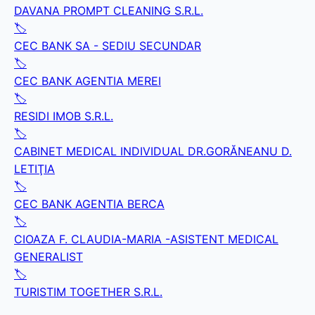
DAVANA PROMPT CLEANING S.R.L.
🏷️
CEC BANK SA - SEDIU SECUNDAR
🏷️
CEC BANK AGENTIA MEREI
🏷️
RESIDI IMOB S.R.L.
🏷️
CABINET MEDICAL INDIVIDUAL DR.GORĂNEANU D.
LETIŢIA
🏷️
CEC BANK AGENTIA BERCA
🏷️
CIOAZA F. CLAUDIA-MARIA -ASISTENT MEDICAL
GENERALIST
🏷️
TURISTIM TOGETHER S.R.L.