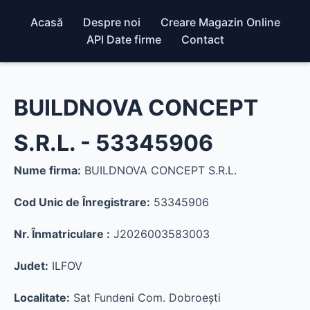
Acasă
Despre noi
Creare Magazin Online
API Date firme
Contact
BUILDNOVA CONCEPT
S.R.L. - 53345906
Nume firma:
BUILDNOVA CONCEPT S.R.L.
Cod Unic de Înregistrare:
53345906
Nr. Înmatriculare :
J2026003583003
Judet:
ILFOV
Localitate:
Sat Fundeni Com. Dobroeşti