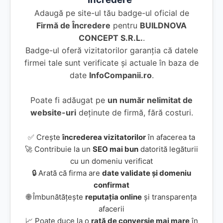
Adaugă pe site-ul tău badge-ul oficial de
Firmă de Încredere
pentru
BUILDNOVA
CONCEPT S.R.L.
.
Badge-ul oferă vizitatorilor garanția că datele
firmei tale sunt verificate și actuale în baza de
date
InfoCompanii.ro
.
Poate fi adăugat pe
un număr nelimitat de
website-uri
deținute de firmă, fără costuri.
✅ Crește
încrederea vizitatorilor
în afacerea ta
🚀 Contribuie la un
SEO mai bun
datorită legăturii
cu un domeniu verificat
🔒 Arată că firma are
date validate și domeniu
confirmat
🌐 Îmbunătățește
reputația online
și transparența
afacerii
📈 Poate duce la o
rată de conversie mai mare
în