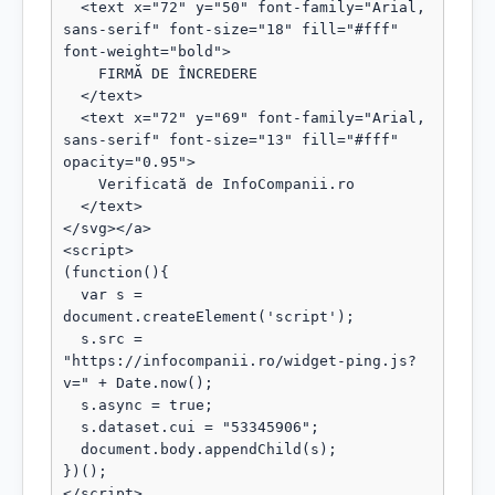
  <text x="72" y="50" font-family="Arial, 
sans-serif" font-size="18" fill="#fff" 
font-weight="bold">

    FIRMĂ DE ÎNCREDERE

  </text>

  <text x="72" y="69" font-family="Arial, 
sans-serif" font-size="13" fill="#fff" 
opacity="0.95">

    Verificată de InfoCompanii.ro

  </text>

</svg></a>

<script>

(function(){

  var s = 
document.createElement('script');

  s.src = 
"https://infocompanii.ro/widget-ping.js?
v=" + Date.now();

  s.async = true;

  s.dataset.cui = "53345906";

  document.body.appendChild(s);

})();

</script>
