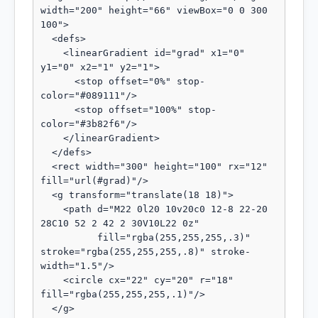
width="200" height="66" viewBox="0 0 300 
100">

  <defs>

    <linearGradient id="grad" x1="0" 
y1="0" x2="1" y2="1">

      <stop offset="0%" stop-
color="#089111"/>

      <stop offset="100%" stop-
color="#3b82f6"/>

    </linearGradient>

  </defs>

  <rect width="300" height="100" rx="12" 
fill="url(#grad)"/>

  <g transform="translate(18 18)">

    <path d="M22 0l20 10v20c0 12-8 22-20 
28C10 52 2 42 2 30V10L22 0z"

          fill="rgba(255,255,255,.3)" 
stroke="rgba(255,255,255,.8)" stroke-
width="1.5"/>

    <circle cx="22" cy="20" r="18" 
fill="rgba(255,255,255,.1)"/>

  </g>
