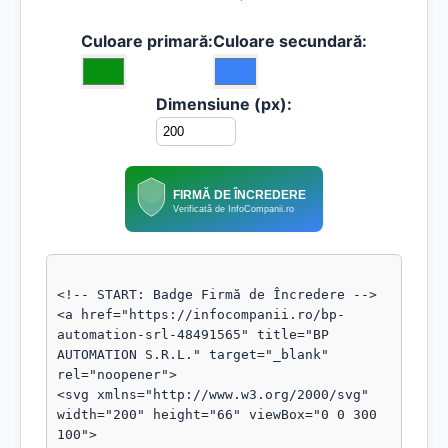
Culoare primară:
Culoare secundară:
Dimensiune (px):
FIRMĂ DE ÎNCREDERE
Verificată de InfoCompanii.ro
<!-- START: Badge Firmă de Încredere -->

<a href="https://infocompanii.ro/bp-
automation-srl-48491565" title="BP 
AUTOMATION S.R.L." target="_blank" 
rel="noopener">

<svg xmlns="http://www.w3.org/2000/svg" 
width="200" height="66" viewBox="0 0 300 
100">
