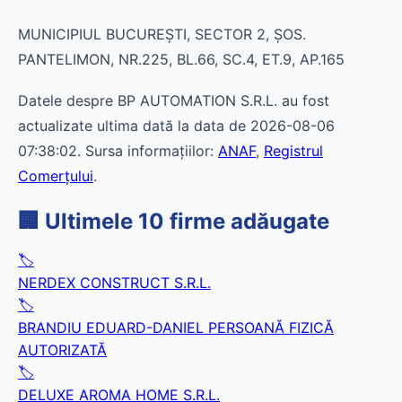
MUNICIPIUL BUCUREŞTI, SECTOR 2, ŞOS.
PANTELIMON, NR.225, BL.66, SC.4, ET.9, AP.165
Datele despre BP AUTOMATION S.R.L. au fost
actualizate ultima dată la data de 2026-08-06
07:38:02. Sursa informațiilor:
ANAF
,
Registrul
Comerțului
.
🏢 Ultimele 10 firme adăugate
🏷️
NERDEX CONSTRUCT S.R.L.
🏷️
BRANDIU EDUARD-DANIEL PERSOANĂ FIZICĂ
AUTORIZATĂ
🏷️
DELUXE AROMA HOME S.R.L.