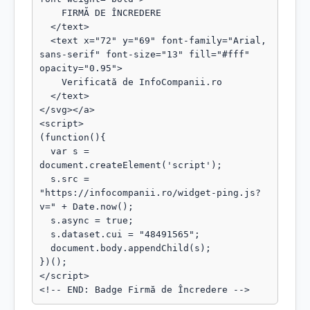
    FIRMĂ DE ÎNCREDERE

  </text>

  <text x="72" y="69" font-family="Arial, 
sans-serif" font-size="13" fill="#fff" 
opacity="0.95">

    Verificată de InfoCompanii.ro

  </text>

</svg></a>

<script>

(function(){

  var s = 
document.createElement('script');

  s.src = 
"https://infocompanii.ro/widget-ping.js?
v=" + Date.now();

  s.async = true;

  s.dataset.cui = "48491565";

  document.body.appendChild(s);

})();

</script>

<!-- END: Badge Firmă de Încredere -->