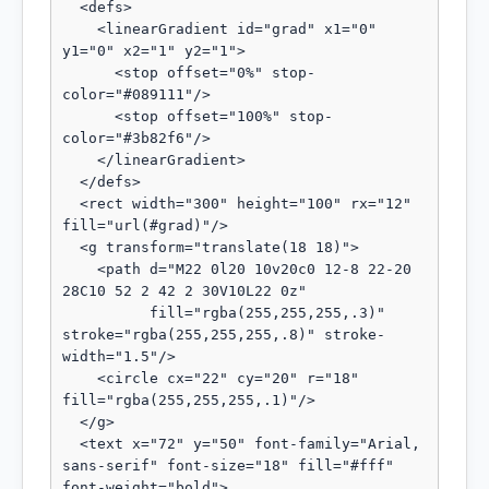
  <defs>

    <linearGradient id="grad" x1="0" 
y1="0" x2="1" y2="1">

      <stop offset="0%" stop-
color="#089111"/>

      <stop offset="100%" stop-
color="#3b82f6"/>

    </linearGradient>

  </defs>

  <rect width="300" height="100" rx="12" 
fill="url(#grad)"/>

  <g transform="translate(18 18)">

    <path d="M22 0l20 10v20c0 12-8 22-20 
28C10 52 2 42 2 30V10L22 0z"

          fill="rgba(255,255,255,.3)" 
stroke="rgba(255,255,255,.8)" stroke-
width="1.5"/>

    <circle cx="22" cy="20" r="18" 
fill="rgba(255,255,255,.1)"/>

  </g>

  <text x="72" y="50" font-family="Arial, 
sans-serif" font-size="18" fill="#fff" 
font-weight="bold">
