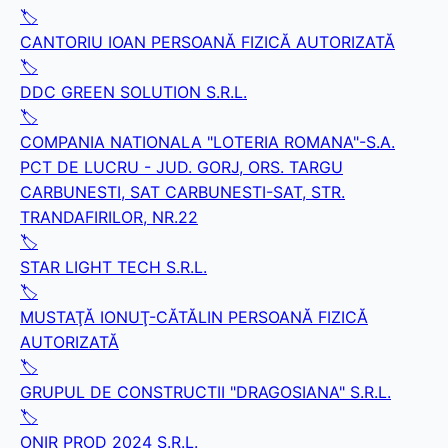
🏷️
CANTORIU IOAN PERSOANĂ FIZICĂ AUTORIZATĂ
🏷️
DDC GREEN SOLUTION S.R.L.
🏷️
COMPANIA NATIONALA "LOTERIA ROMANA"-S.A.
PCT DE LUCRU - JUD. GORJ, ORS. TARGU
CARBUNESTI, SAT CARBUNESTI-SAT, STR.
TRANDAFIRILOR, NR.22
🏷️
STAR LIGHT TECH S.R.L.
🏷️
MUSTAŢĂ IONUŢ-CĂTĂLIN PERSOANĂ FIZICĂ
AUTORIZATĂ
🏷️
GRUPUL DE CONSTRUCTII "DRAGOSIANA" S.R.L.
🏷️
ONIR PROD 2024 S.R.L.