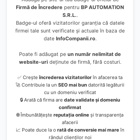
Firmă de Încredere
pentru
BP AUTOMATION
S.R.L.
.
Badge-ul oferă vizitatorilor garanția că datele
firmei tale sunt verificate și actuale în baza de
date
InfoCompanii.ro
.
Poate fi adăugat pe
un număr nelimitat de
website-uri
deținute de firmă, fără costuri.
✅ Crește
încrederea vizitatorilor
în afacerea ta
🚀 Contribuie la un
SEO mai bun
datorită legăturii
cu un domeniu verificat
🔒 Arată că firma are
date validate și domeniu
confirmat
🌐 Îmbunătățește
reputația online
și transparența
afacerii
📈 Poate duce la o
rată de conversie mai mare
în
rândul clienților noi