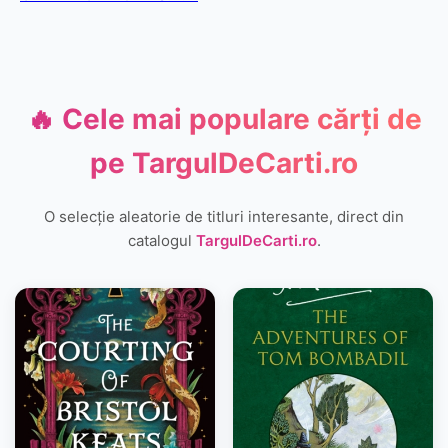
🔥 Cele mai populare cărți de
pe
TargulDeCarti.ro
O selecție aleatorie de titluri interesante, direct din
catalogul
TargulDeCarti.ro
.