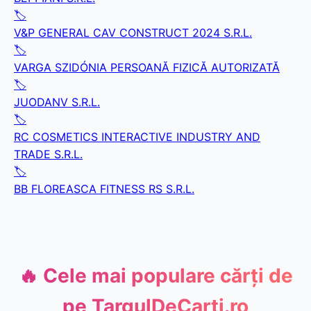
🏷️
V&P GENERAL CAV CONSTRUCT 2024 S.R.L.
🏷️
VARGA SZIDÓNIA PERSOANĂ FIZICĂ AUTORIZATĂ
🏷️
JUODANV S.R.L.
🏷️
RC COSMETICS INTERACTIVE INDUSTRY AND
TRADE S.R.L.
🏷️
BB FLOREASCA FITNESS RS S.R.L.
🔥 Cele mai populare cărți de
pe
TargulDeCarti.ro