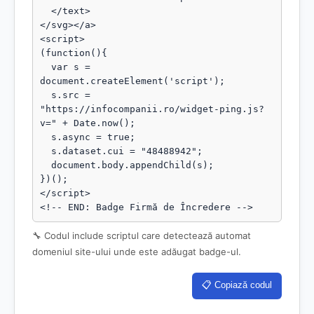
  </text>

</svg></a>

<script>

(function(){

  var s = 
document.createElement('script');

  s.src = 
"https://infocompanii.ro/widget-ping.js?
v=" + Date.now();

  s.async = true;

  s.dataset.cui = "48488942";

  document.body.appendChild(s);

})();

</script>

<!-- END: Badge Firmă de Încredere -->
🔧 Codul include scriptul care detectează automat
domeniul site-ului unde este adăugat badge-ul.
📋 Copiază codul