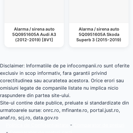
Alarma / sirena auto
Alarma / sirena auto
5Q0951605A Audi A3
5Q0951605A Skoda
(2012-2019) [8V1]
Superb 3 (2015-2019)
Disclaimer: Informatiile de pe infocompanii.ro sunt oferite
exclusiv in scop informativ, fara garantii privind
corectitudinea sau acuratetea acestora. Orice erori sau
omisiuni legate de companiile listate nu implica nicio
raspundere din partea site-ului.
Site-ul contine date publice, preluate si standardizate din
urmatoarele surse: onrc.ro, mfinante.ro, portal.just.ro,
anaf.ro, scj.ro, data.gov.ro
Politica de Confidențialitate
-
Comparator de preturi
-
Comparator de preturi carti