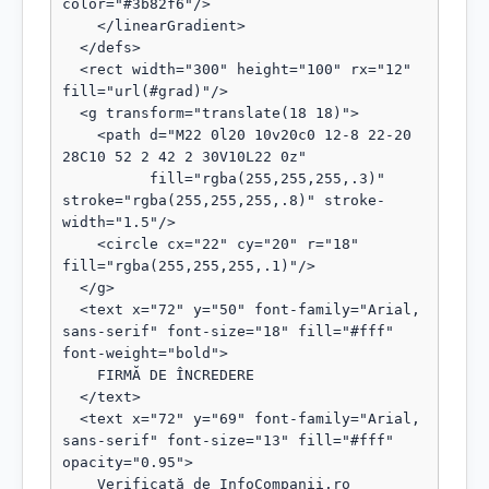
color="#3b82f6"/>

    </linearGradient>

  </defs>

  <rect width="300" height="100" rx="12" 
fill="url(#grad)"/>

  <g transform="translate(18 18)">

    <path d="M22 0l20 10v20c0 12-8 22-20 
28C10 52 2 42 2 30V10L22 0z"

          fill="rgba(255,255,255,.3)" 
stroke="rgba(255,255,255,.8)" stroke-
width="1.5"/>

    <circle cx="22" cy="20" r="18" 
fill="rgba(255,255,255,.1)"/>

  </g>

  <text x="72" y="50" font-family="Arial, 
sans-serif" font-size="18" fill="#fff" 
font-weight="bold">

    FIRMĂ DE ÎNCREDERE

  </text>

  <text x="72" y="69" font-family="Arial, 
sans-serif" font-size="13" fill="#fff" 
opacity="0.95">

    Verificată de InfoCompanii.ro
