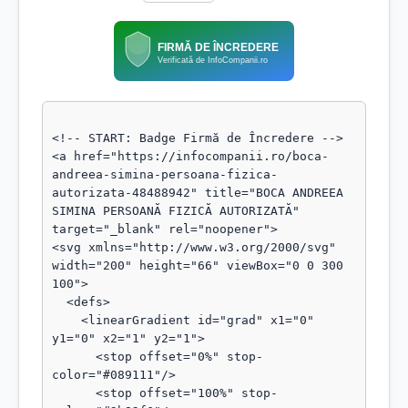
FIRMĂ DE ÎNCREDERE
Verificată de InfoCompanii.ro
<!-- START: Badge Firmă de Încredere -->

<a href="https://infocompanii.ro/boca-
andreea-simina-persoana-fizica-
autorizata-48488942" title="BOCA ANDREEA 
SIMINA PERSOANĂ FIZICĂ AUTORIZATĂ" 
target="_blank" rel="noopener">

<svg xmlns="http://www.w3.org/2000/svg" 
width="200" height="66" viewBox="0 0 300 
100">

  <defs>

    <linearGradient id="grad" x1="0" 
y1="0" x2="1" y2="1">

      <stop offset="0%" stop-
color="#089111"/>

      <stop offset="100%" stop-