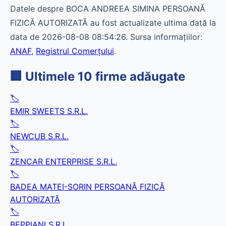
Datele despre BOCA ANDREEA SIMINA PERSOANĂ
FIZICĂ AUTORIZATĂ au fost actualizate ultima dată la
data de 2026-08-08 08:54:26. Sursa informațiilor:
ANAF
,
Registrul Comerțului
.
🏢 Ultimele 10 firme adăugate
🏷️
EMIR SWEETS S.R.L.
🏷️
NEWCUB S.R.L.
🏷️
ZENCAR ENTERPRISE S.R.L.
🏷️
BADEA MATEI-SORIN PERSOANĂ FIZICĂ
AUTORIZATĂ
🏷️
BEPPIANI S.R.L.