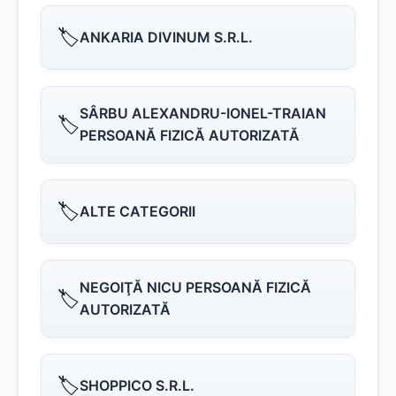
🏷️
ANKARIA DIVINUM S.R.L.
SÂRBU ALEXANDRU-IONEL-TRAIAN
🏷️
PERSOANĂ FIZICĂ AUTORIZATĂ
🏷️
ALTE CATEGORII
NEGOIŢĂ NICU PERSOANĂ FIZICĂ
🏷️
AUTORIZATĂ
🏷️
SHOPPICO S.R.L.