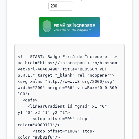
FIRMĂ DE ÎNCREDERE
Verificată de InfoCompanii.ro
<!-- START: Badge Firmă de Încredere -->

<a href="https://infocompanii.ro/blossom-
vet-srl-48483490" title="BLOSSOM VET 
S.R.L." target="_blank" rel="noopener">

<svg xmlns="http://www.w3.org/2000/svg" 
width="200" height="66" viewBox="0 0 300 
100">

  <defs>

    <linearGradient id="grad" x1="0" 
y1="0" x2="1" y2="1">

      <stop offset="0%" stop-
color="#089111"/>

      <stop offset="100%" stop-
color="#3b82f6"/>
