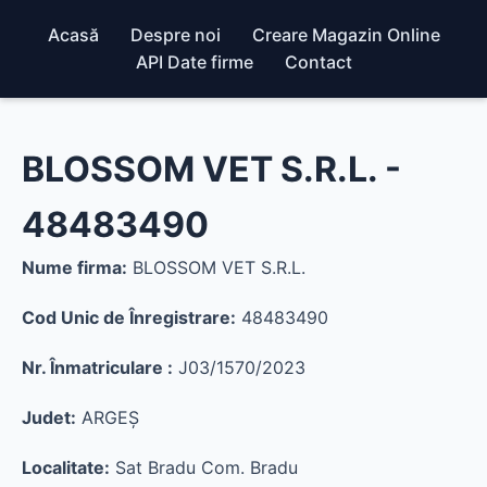
Acasă
Despre noi
Creare Magazin Online
API Date firme
Contact
BLOSSOM VET S.R.L. -
48483490
Nume firma:
BLOSSOM VET S.R.L.
Cod Unic de Înregistrare:
48483490
Nr. Înmatriculare :
J03/1570/2023
Judet:
ARGEŞ
Localitate:
Sat Bradu Com. Bradu