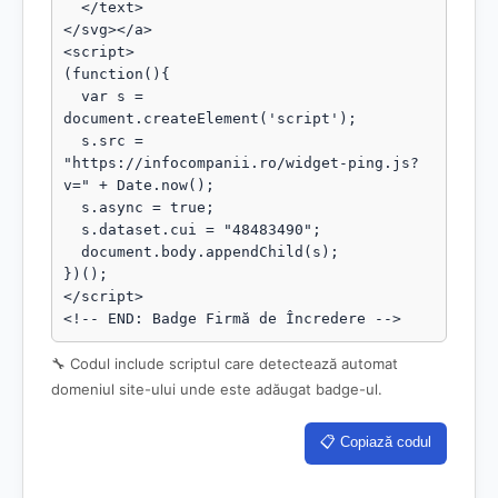
  </text>

</svg></a>

<script>

(function(){

  var s = 
document.createElement('script');

  s.src = 
"https://infocompanii.ro/widget-ping.js?
v=" + Date.now();

  s.async = true;

  s.dataset.cui = "48483490";

  document.body.appendChild(s);

})();

</script>

<!-- END: Badge Firmă de Încredere -->
🔧 Codul include scriptul care detectează automat
domeniul site-ului unde este adăugat badge-ul.
📋 Copiază codul