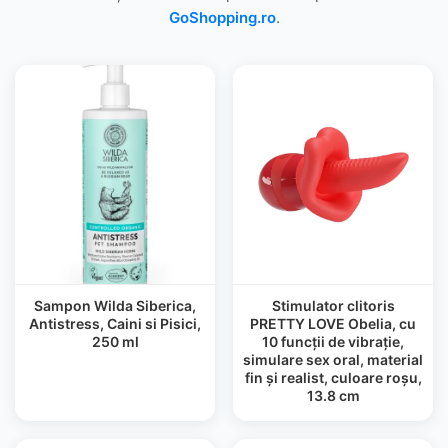
GoShopping.ro
.
Sampon Wilda Siberica,
Stimulator clitoris
Antistress, Caini si Pisici,
PRETTY LOVE Obelia, cu
250 ml
10 funcții de vibrație,
simulare sex oral, material
fin și realist, culoare roșu,
13.8 cm