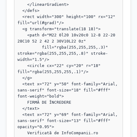
    </linearGradient>

  </defs>

  <rect width="300" height="100" rx="12" 
fill="url(#grad)"/>

  <g transform="translate(18 18)">

    <path d="M22 0l20 10v20c0 12-8 22-20 
28C10 52 2 42 2 30V10L22 0z"

          fill="rgba(255,255,255,.3)" 
stroke="rgba(255,255,255,.8)" stroke-
width="1.5"/>

    <circle cx="22" cy="20" r="18" 
fill="rgba(255,255,255,.1)"/>

  </g>

  <text x="72" y="50" font-family="Arial, 
sans-serif" font-size="18" fill="#fff" 
font-weight="bold">

    FIRMĂ DE ÎNCREDERE

  </text>

  <text x="72" y="69" font-family="Arial, 
sans-serif" font-size="13" fill="#fff" 
opacity="0.95">

    Verificată de InfoCompanii.ro
