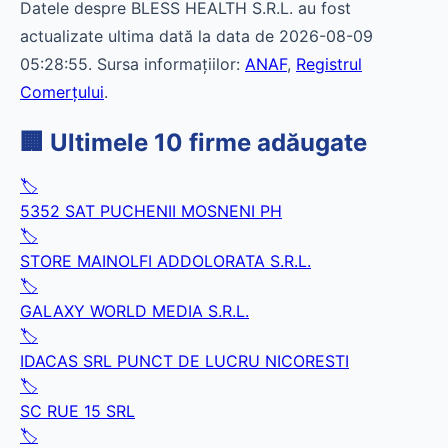
Datele despre BLESS HEALTH S.R.L. au fost
actualizate ultima dată la data de 2026-08-09
05:28:55. Sursa informațiilor:
ANAF
,
Registrul
Comerțului
.
🏢 Ultimele 10 firme adăugate
🏷️
5352 SAT PUCHENII MOSNENI PH
🏷️
STORE MAINOLFI ADDOLORATA S.R.L.
🏷️
GALAXY WORLD MEDIA S.R.L.
🏷️
IDACAS SRL PUNCT DE LUCRU NICORESTI
🏷️
SC RUE 15 SRL
🏷️