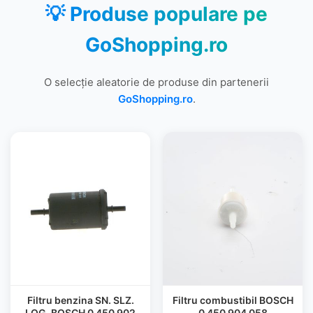
💡 Produse populare pe
GoShopping.ro
O selecție aleatorie de produse din partenerii
GoShopping.ro
.
Filtru benzina SN. SLZ.
Filtru combustibil BOSCH
LOG. BOSCH 0 450 902
0 450 904 058