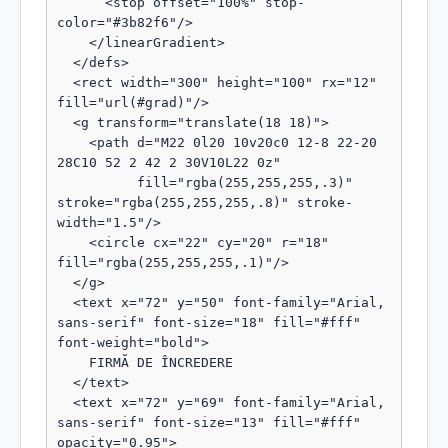
      <stop offset="100%" stop-
color="#3b82f6"/>

    </linearGradient>

  </defs>

  <rect width="300" height="100" rx="12" 
fill="url(#grad)"/>

  <g transform="translate(18 18)">

    <path d="M22 0l20 10v20c0 12-8 22-20 
28C10 52 2 42 2 30V10L22 0z"

          fill="rgba(255,255,255,.3)" 
stroke="rgba(255,255,255,.8)" stroke-
width="1.5"/>

    <circle cx="22" cy="20" r="18" 
fill="rgba(255,255,255,.1)"/>

  </g>

  <text x="72" y="50" font-family="Arial, 
sans-serif" font-size="18" fill="#fff" 
font-weight="bold">

    FIRMĂ DE ÎNCREDERE

  </text>

  <text x="72" y="69" font-family="Arial, 
sans-serif" font-size="13" fill="#fff" 
opacity="0.95">
