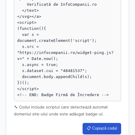
    Verificată de InfoCompanii.ro

  </text>

</svg></a>

<script>

(function(){

  var s = 
document.createElement('script');

  s.src = 
"https://infocompanii.ro/widget-ping.js?
v=" + Date.now();

  s.async = true;

  s.dataset.cui = "48481537";

  document.body.appendChild(s);

})();

</script>

<!-- END: Badge Firmă de Încredere -->
🔧 Codul include scriptul care detectează automat
domeniul site-ului unde este adăugat badge-ul.
📋 Copiază codul