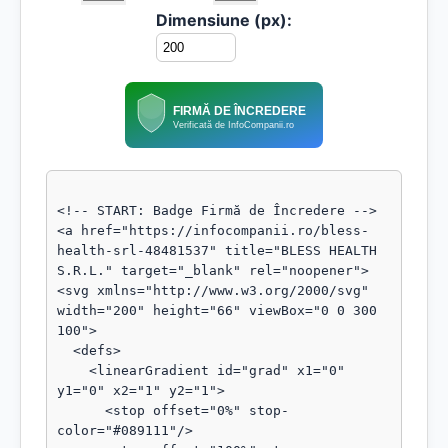
Dimensiune (px):
FIRMĂ DE ÎNCREDERE
Verificată de InfoCompanii.ro
<!-- START: Badge Firmă de Încredere -->

<a href="https://infocompanii.ro/bless-
health-srl-48481537" title="BLESS HEALTH 
S.R.L." target="_blank" rel="noopener">

<svg xmlns="http://www.w3.org/2000/svg" 
width="200" height="66" viewBox="0 0 300 
100">

  <defs>

    <linearGradient id="grad" x1="0" 
y1="0" x2="1" y2="1">

      <stop offset="0%" stop-
color="#089111"/>
