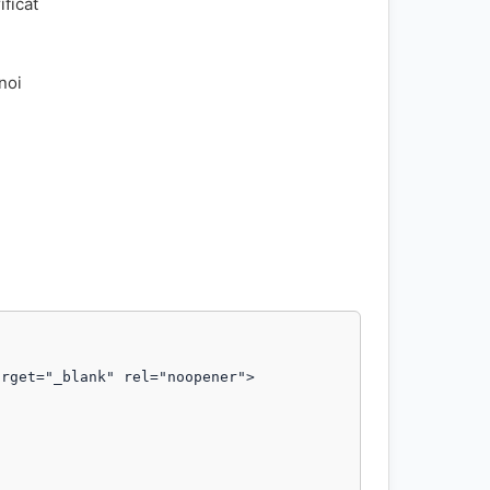
ificat
 noi
rget="_blank" rel="noopener">
