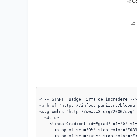
🚀 C
📈
<!-- START: Badge Firmă de Încredere -->
<a href="https://infocompanii.ro/bleona-
<svg xmlns="http://www.w3.org/2000/svg" 
  <defs>

    <linearGradient id="grad" x1="0" y1="0" x2="1" y2="1">

      <stop offset="0%" stop-color="#089111"/>

      <stop offset="100%" stop-color="#3b82f6"/>
