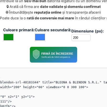
ontribuie la un
SEO mai bun
datorită legăturii cu un domeniu ver
🔒 Arată că firma are
date validate și domeniu confirmat
🌐 Îmbunătățește
reputația online
și transparența afacerii
 Poate duce la o
rată de conversie mai mare
în rândul clienților
Culoare primară:
Culoare secundară:
Dimensiune (px):
FIRMĂ DE ÎNCREDERE
Verificată de InfoCompanii.ro


blendon-srl-48183344" title="BLEONA & BLENDON S.R.L." ta
width="200" height="66" viewBox="0 0 300 100">
