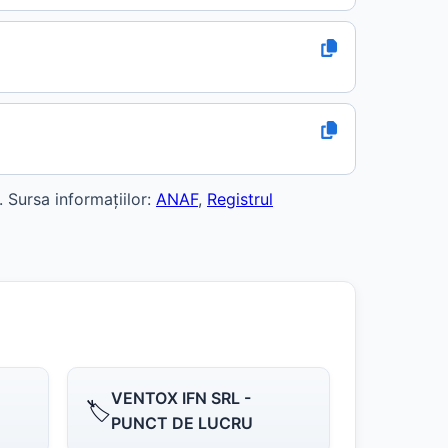
Sursa informațiilor:
ANAF
,
Registrul
VENTOX IFN SRL -
🏷️
PUNCT DE LUCRU