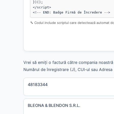
})();

</script>

<!-- END: Badge Firmă de Încredere -->
🔧 Codul include scriptul care detectează automat d
Vrei să emiți o factură către compania noastră 
Numărul de înregistrare (J), CUI-ul sau Adresa s
48183344
BLEONA & BLENDON S.R.L.