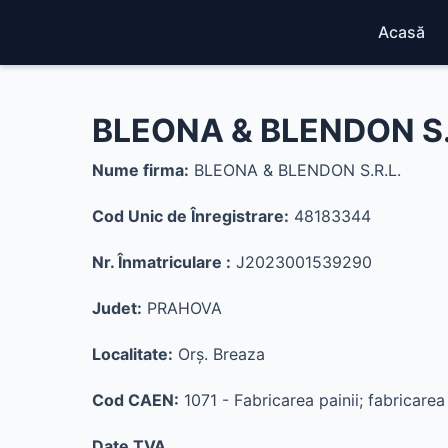
Acasă
BLEONA & BLENDON S.
Nume firma:
BLEONA & BLENDON S.R.L.
Cod Unic de Înregistrare:
48183344
Nr. Înmatriculare :
J2023001539290
Judet:
PRAHOVA
Localitate:
Orş. Breaza
Cod CAEN:
1071 - Fabricarea painii; fabricarea
Date TVA