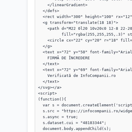
    </linearGradient>

  </defs>

  <rect width="300" height="100" rx="12" fill="url(#grad)"/>

  <g transform="translate(18 18)">

    <path d="M22 0l20 10v20c0 12-8 22-20 28C10 52 2 42 2 30V10L22 0z"

          fill="rgba(255,255,255,.3)" stroke="rgba(255,255,255,.8)" stroke-width="1.5"/>

    <circle cx="22" cy="20" r="18" fill="rgba(255,255,255,.1)"/>

  </g>

  <text x="72" y="50" font-family="Arial, sans-serif" font-size="18" fill="#fff" font-weight="bold">

    FIRMĂ DE ÎNCREDERE

  </text>

  <text x="72" y="69" font-family="Arial, sans-serif" font-size="13" fill="#fff" opacity="0.95">

    Verificată de InfoCompanii.ro

  </text>

</svg></a>

<script>

(function(){

  var s = document.createElement('script');

  s.src = "https://infocompanii.ro/widget-ping.js?v=" + Date.now();

  s.async = true;

  s.dataset.cui = "48183344";

  document.body.appendChild(s);
