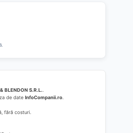
ă.
& BLENDON S.R.L.
.
baza de date
InfoCompanii.ro
.
, fără costuri.