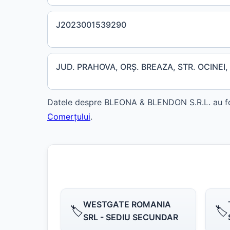
J2023001539290
JUD. PRAHOVA, ORŞ. BREAZA, STR. OCINEI,
Datele despre BLEONA & BLENDON S.R.L. au fost
Comerțului
.
WESTGATE ROMANIA
🏷️
🏷️
SRL - SEDIU SECUNDAR