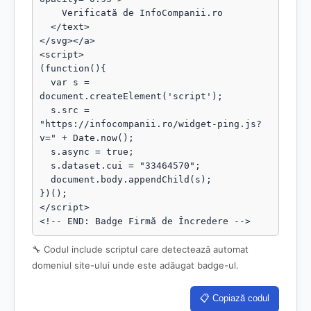
    Verificată de InfoCompanii.ro

  </text>

</svg></a>

<script>

(function(){

  var s = 
document.createElement('script');

  s.src = 
"https://infocompanii.ro/widget-ping.js?
v=" + Date.now();

  s.async = true;

  s.dataset.cui = "33464570";

  document.body.appendChild(s);

})();

</script>

<!-- END: Badge Firmă de Încredere -->
🔧 Codul include scriptul care detectează automat
domeniul site-ului unde este adăugat badge-ul.
📋 Copiază codul