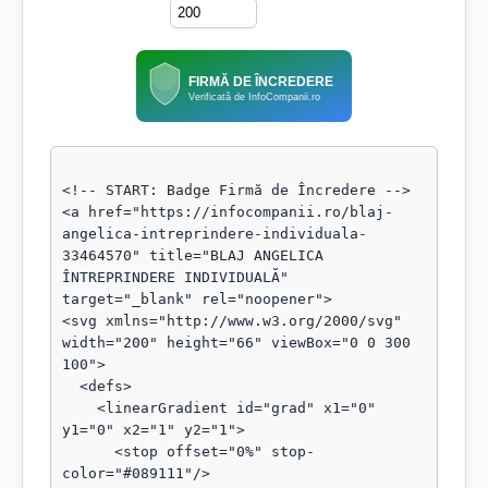
FIRMĂ DE ÎNCREDERE
Verificată de InfoCompanii.ro
<!-- START: Badge Firmă de Încredere -->

<a href="https://infocompanii.ro/blaj-
angelica-intreprindere-individuala-
33464570" title="BLAJ ANGELICA 
ÎNTREPRINDERE INDIVIDUALĂ" 
target="_blank" rel="noopener">

<svg xmlns="http://www.w3.org/2000/svg" 
width="200" height="66" viewBox="0 0 300 
100">

  <defs>

    <linearGradient id="grad" x1="0" 
y1="0" x2="1" y2="1">

      <stop offset="0%" stop-
color="#089111"/>
