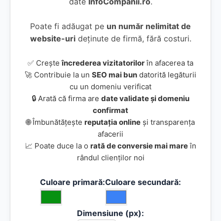
date
InfoCompanii.ro
.
Poate fi adăugat pe
un număr nelimitat de
website-uri
deținute de firmă, fără costuri.
✅ Crește
încrederea vizitatorilor
în afacerea ta
🚀 Contribuie la un
SEO mai bun
datorită legăturii
cu un domeniu verificat
🔒 Arată că firma are
date validate și domeniu
confirmat
🌐 Îmbunătățește
reputația online
și transparența
afacerii
📈 Poate duce la o
rată de conversie mai mare
în
rândul clienților noi
Culoare primară:
Culoare secundară:
Dimensiune (px):