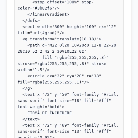
      <stop offset="100%" stop-
color="#3b82f6"/>

    </linearGradient>

  </defs>

  <rect width="300" height="100" rx="12" 
fill="url(#grad)"/>

  <g transform="translate(18 18)">

    <path d="M22 0l20 10v20c0 12-8 22-20 
28C10 52 2 42 2 30V10L22 0z"

          fill="rgba(255,255,255,.3)" 
stroke="rgba(255,255,255,.8)" stroke-
width="1.5"/>

    <circle cx="22" cy="20" r="18" 
fill="rgba(255,255,255,.1)"/>

  </g>

  <text x="72" y="50" font-family="Arial, 
sans-serif" font-size="18" fill="#fff" 
font-weight="bold">

    FIRMĂ DE ÎNCREDERE

  </text>

  <text x="72" y="69" font-family="Arial, 
sans-serif" font-size="13" fill="#fff" 
opacity="0.95">
