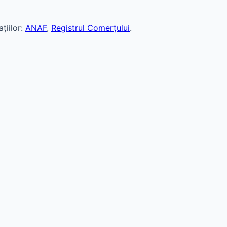
țiilor:
ANAF
,
Registrul Comerțului
.