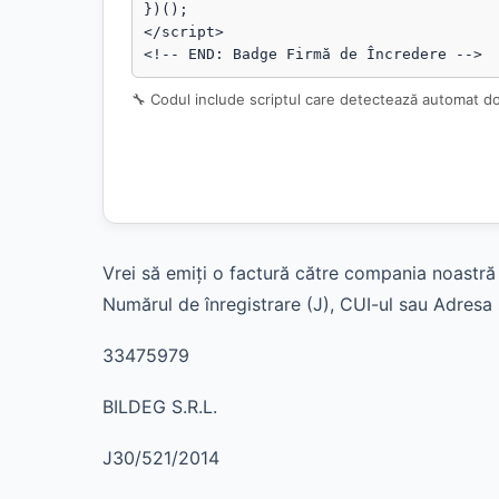
})();

</script>

<!-- END: Badge Firmă de Încredere -->
🔧 Codul include scriptul care detectează automat d
Vrei să emiți o factură către compania noastră 
Numărul de înregistrare (J), CUI-ul sau Adresa s
33475979
BILDEG S.R.L.
J30/521/2014