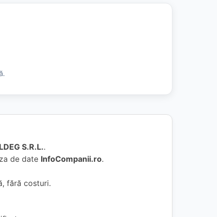
ă.
LDEG S.R.L.
.
baza de date
InfoCompanii.ro
.
, fără costuri.