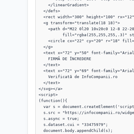
    </linearGradient>

  </defs>

  <rect width="300" height="100" rx="12" fill="url(#grad)"/>

  <g transform="translate(18 18)">

    <path d="M22 0l20 10v20c0 12-8 22-20 28C10 52 2 42 2 30V10L22 0z"

          fill="rgba(255,255,255,.3)" stroke="rgba(255,255,255,.8)" stroke-width="1.5"/>

    <circle cx="22" cy="20" r="18" fill="rgba(255,255,255,.1)"/>

  </g>

  <text x="72" y="50" font-family="Arial, sans-serif" font-size="18" fill="#fff" font-weight="bold">

    FIRMĂ DE ÎNCREDERE

  </text>

  <text x="72" y="69" font-family="Arial, sans-serif" font-size="13" fill="#fff" opacity="0.95">

    Verificată de InfoCompanii.ro

  </text>

</svg></a>

<script>

(function(){

  var s = document.createElement('script');

  s.src = "https://infocompanii.ro/widget-ping.js?v=" + Date.now();

  s.async = true;

  s.dataset.cui = "33475979";

  document.body.appendChild(s);
