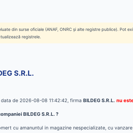
eluate din surse oficiale (ANAF, ONRC și alte registre publice). Pot ex
ctualizează registrele.
DEG S.R.L.
în data de 2026-08-08 11:42:42, firma
BILDEG S.R.L.
nu este
l companiei BILDEG S.R.L. ?
- omert cu amanuntul in magazine nespecializate, cu vanza