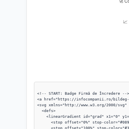
🚀 C
📈
<!-- START: Badge Firmă de Încredere -->
<a href="https://infocompanii.ro/bildeg-
<svg xmlns="http://www.w3.org/2000/svg" 
  <defs>

    <linearGradient id="grad" x1="0" y1="0" x2="1" y2="1">

      <stop offset="0%" stop-color="#089111"/>

      <stop offset="100%" stop-color="#3b82f6"/>
