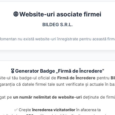
🌐 Website-uri asociate firmei
BILDEG S.R.L.
omentan nu există website-uri înregistrate pentru această firm
🎖️ Generator Badge „Firmă de Încredere”
te-ul tău badge-ul oficial de
Firmă de Încredere
pentru
BI
garanția că datele firmei tale sunt verificate și actuale în 
ugat pe
un număr nelimitat de website-uri
deținute de firmă
✅ Crește
încrederea vizitatorilor
în afacerea ta