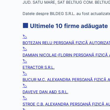
JUD. SATU MARE, SAT BELTIUG COM. BELTIUG
Datele despre BILDEG S.R.L. au fost actualizat
🏢 Ultimele 10 firme adăugate
🏷️
BOTEZAN RELU PERSOANĂ FIZICĂ AUTORIZA
🏷️
DAMIAN NICOLAE-FLORIN PERSOANĂ FIZICĂ
🏷️
ETRACTOR S.R.L.
🏷️
BUCUR M.C. ALEXANDRA PERSOANĂ FIZICĂ 
🏷️
DAVEVE DAN A&D S.R.L.
🏷️
STROE C.B. ALEXANDRA PERSOANĂ FIZICĂ A