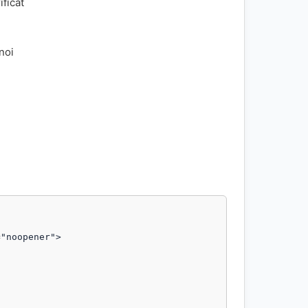
ificat
 noi
"noopener">
