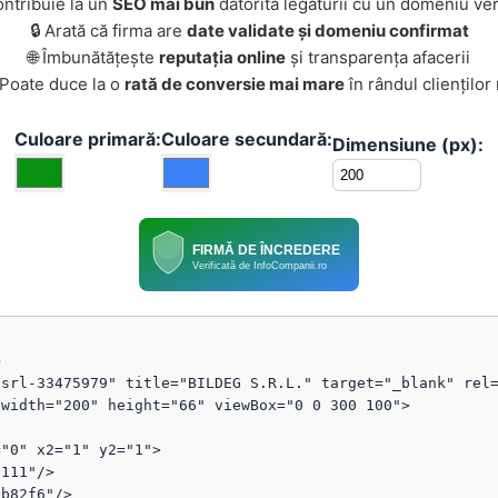
ontribuie la un
SEO mai bun
datorită legăturii cu un domeniu ver
🔒 Arată că firma are
date validate și domeniu confirmat
🌐 Îmbunătățește
reputația online
și transparența afacerii
 Poate duce la o
rată de conversie mai mare
în rândul clienților
Culoare primară:
Culoare secundară:
Dimensiune (px):
FIRMĂ DE ÎNCREDERE
Verificată de InfoCompanii.ro


srl-33475979" title="BILDEG S.R.L." target="_blank" rel=
width="200" height="66" viewBox="0 0 300 100">
