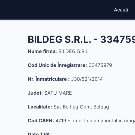
Acasă
BILDEG S.R.L. - 33475
Nume firma:
BILDEG S.R.L.
Cod Unic de Înregistrare:
33475979
Nr. Înmatriculare :
J30/521/2014
Judet:
SATU MARE
Localitate:
Sat Beltiug Com. Beltiug
Cod CAEN:
4719 - omert cu amanuntul in maga
Date TVA