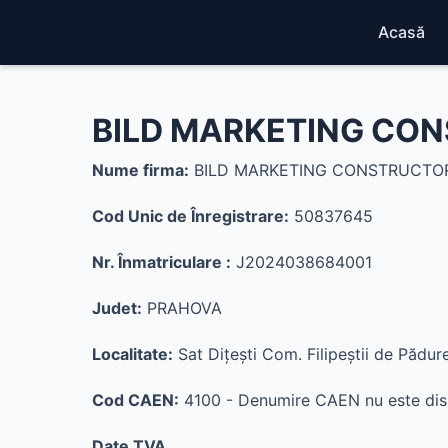
Acasă
BILD MARKETING CONS
Nume firma:
BILD MARKETING CONSTRUCTOR 
Cod Unic de Înregistrare:
50837645
Nr. Înmatriculare :
J2024038684001
Judet:
PRAHOVA
Localitate:
Sat Diţeşti Com. Filipeştii de Pădur
Cod CAEN:
4100 - Denumire CAEN nu este dis
Date TVA