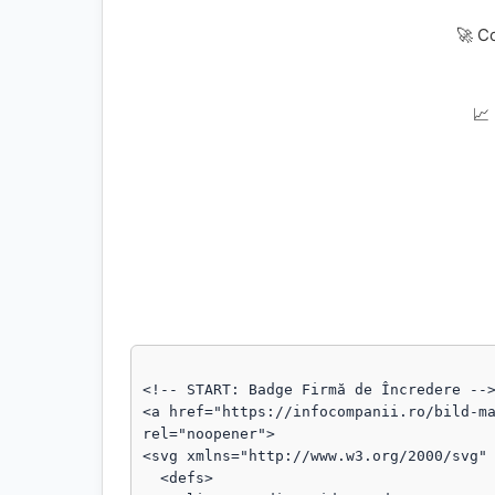
🚀 C
📈
<!-- START: Badge Firmă de Încredere -->
<a href="https://infocompanii.ro/bild-ma
rel="noopener">

<svg xmlns="http://www.w3.org/2000/svg" 
  <defs>
