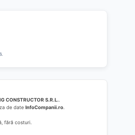
ă.
NG CONSTRUCTOR S.R.L.
.
baza de date
InfoCompanii.ro
.
, fără costuri.