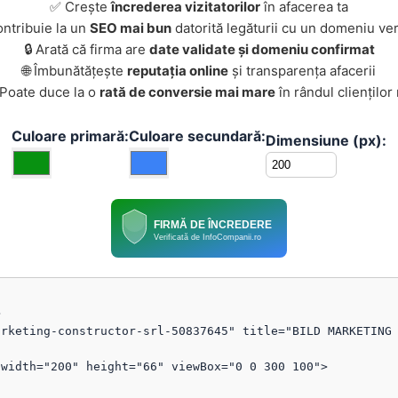
✅ Crește
încrederea vizitatorilor
în afacerea ta
ontribuie la un
SEO mai bun
datorită legăturii cu un domeniu ver
🔒 Arată că firma are
date validate și domeniu confirmat
🌐 Îmbunătățește
reputația online
și transparența afacerii
 Poate duce la o
rată de conversie mai mare
în rândul clienților
Culoare primară:
Culoare secundară:
Dimensiune (px):
FIRMĂ DE ÎNCREDERE
Verificată de InfoCompanii.ro


rketing-constructor-srl-50837645" title="BILD MARKETING 
width="200" height="66" viewBox="0 0 300 100">
