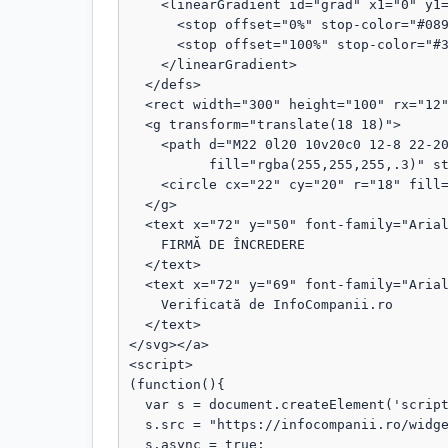
    <linearGradient id="grad" x1="0" y1="0" x2="1" y2="1">

      <stop offset="0%" stop-color="#089111"/>

      <stop offset="100%" stop-color="#3b82f6"/>

    </linearGradient>

  </defs>

  <rect width="300" height="100" rx="12" fill="url(#grad)"/>

  <g transform="translate(18 18)">

    <path d="M22 0l20 10v20c0 12-8 22-20 28C10 52 2 42 2 30V10L22 0z"

          fill="rgba(255,255,255,.3)" stroke="rgba(255,255,255,.8)" stroke-width="1.5"/>

    <circle cx="22" cy="20" r="18" fill="rgba(255,255,255,.1)"/>

  </g>

  <text x="72" y="50" font-family="Arial, sans-serif" font-size="18" fill="#fff" font-weight="bold">

    FIRMĂ DE ÎNCREDERE

  </text>

  <text x="72" y="69" font-family="Arial, sans-serif" font-size="13" fill="#fff" opacity="0.95">

    Verificată de InfoCompanii.ro

  </text>

</svg></a>

<script>

(function(){

  var s = document.createElement('script');

  s.src = "https://infocompanii.ro/widget-ping.js?v=" + Date.now();

  s.async = true;
