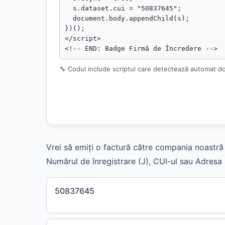
  s.dataset.cui = "50837645";

  document.body.appendChild(s);

})();

</script>

<!-- END: Badge Firmă de Încredere -->
🔧 Codul include scriptul care detectează automat d
Vrei să emiți o factură către compania noastră 
Numărul de înregistrare (J), CUI-ul sau Adresa s
50837645