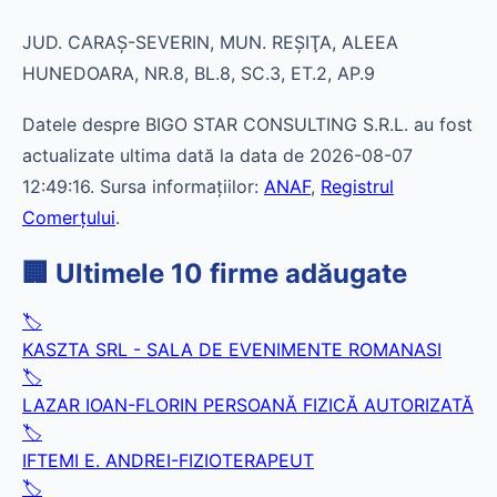
JUD. CARAŞ-SEVERIN, MUN. REŞIŢA, ALEEA
HUNEDOARA, NR.8, BL.8, SC.3, ET.2, AP.9
Datele despre BIGO STAR CONSULTING S.R.L. au fost
actualizate ultima dată la data de 2026-08-07
12:49:16. Sursa informațiilor:
ANAF
,
Registrul
Comerțului
.
🏢 Ultimele 10 firme adăugate
🏷️
KASZTA SRL - SALA DE EVENIMENTE ROMANASI
🏷️
LAZAR IOAN-FLORIN PERSOANĂ FIZICĂ AUTORIZATĂ
🏷️
IFTEMI E. ANDREI-FIZIOTERAPEUT
🏷️