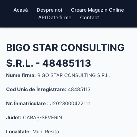
Acasă
Despre noi
Creare Magazin Online
API Date firme
Contact
BIGO STAR CONSULTING
S.R.L. - 48485113
Nume firma:
BIGO STAR CONSULTING S.R.L.
Cod Unic de Înregistrare:
48485113
Nr. Înmatriculare :
J2023000422111
Judet:
CARAŞ-SEVERIN
Localitate:
Mun. Reşiţa