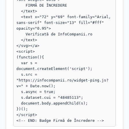
    FIRMĂ DE ÎNCREDERE

  </text>

  <text x="72" y="69" font-family="Arial, 
sans-serif" font-size="13" fill="#fff" 
opacity="0.95">

    Verificată de InfoCompanii.ro

  </text>

</svg></a>

<script>

(function(){

  var s = 
document.createElement('script');

  s.src = 
"https://infocompanii.ro/widget-ping.js?
v=" + Date.now();

  s.async = true;

  s.dataset.cui = "48485113";

  document.body.appendChild(s);

})();

</script>

<!-- END: Badge Firmă de Încredere -->