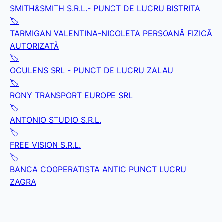
SMITH&SMITH S.R.L.- PUNCT DE LUCRU BISTRITA
🏷️
TARMIGAN VALENTINA-NICOLETA PERSOANĂ FIZICĂ
AUTORIZATĂ
🏷️
OCULENS SRL - PUNCT DE LUCRU ZALAU
🏷️
RONY TRANSPORT EUROPE SRL
🏷️
ANTONIO STUDIO S.R.L.
🏷️
FREE VISION S.R.L.
🏷️
BANCA COOPERATISTA ANTIC PUNCT LUCRU
ZAGRA