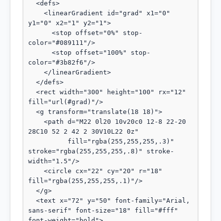
  <defs>

    <linearGradient id="grad" x1="0" 
y1="0" x2="1" y2="1">

      <stop offset="0%" stop-
color="#089111"/>

      <stop offset="100%" stop-
color="#3b82f6"/>

    </linearGradient>

  </defs>

  <rect width="300" height="100" rx="12" 
fill="url(#grad)"/>

  <g transform="translate(18 18)">

    <path d="M22 0l20 10v20c0 12-8 22-20 
28C10 52 2 42 2 30V10L22 0z"

          fill="rgba(255,255,255,.3)" 
stroke="rgba(255,255,255,.8)" stroke-
width="1.5"/>

    <circle cx="22" cy="20" r="18" 
fill="rgba(255,255,255,.1)"/>

  </g>

  <text x="72" y="50" font-family="Arial, 
sans-serif" font-size="18" fill="#fff" 
font-weight="bold">
