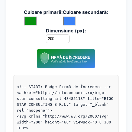
Culoare primară:
Culoare secundară:
Dimensiune (px):
FIRMĂ DE ÎNCREDERE
Verificată de InfoCompanii.ro
<!-- START: Badge Firmă de Încredere -->

<a href="https://infocompanii.ro/bigo-
star-consulting-srl-48485113" title="BIGO 
STAR CONSULTING S.R.L." target="_blank" 
rel="noopener">

<svg xmlns="http://www.w3.org/2000/svg" 
width="200" height="66" viewBox="0 0 300 
100">
