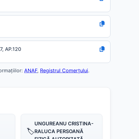
7, AP.120
ormațiilor:
ANAF
,
Registrul Comerțului
.
UNGUREANU CRISTINA-
🏷️
RALUCA PERSOANĂ