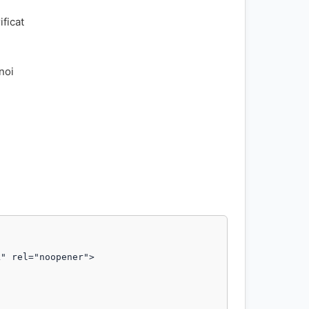
ificat
 noi
" rel="noopener">
