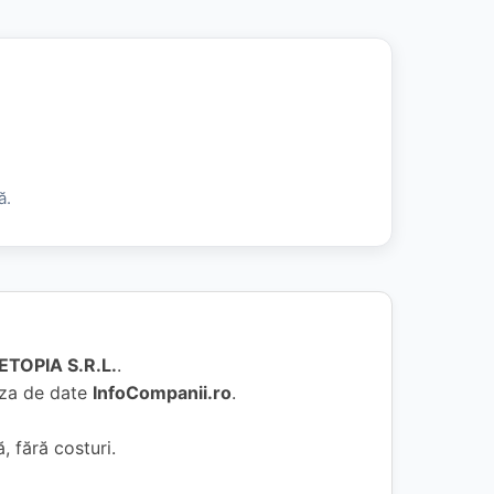
ă.
ETOPIA S.R.L.
.
baza de date
InfoCompanii.ro
.
, fără costuri.