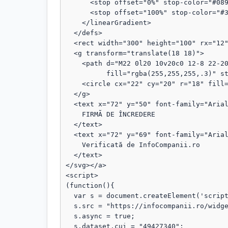
      <stop offset="0%" stop-color="#089111"/>

      <stop offset="100%" stop-color="#3b82f6"/>

    </linearGradient>

  </defs>

  <rect width="300" height="100" rx="12" fill="url(#grad)"/>

  <g transform="translate(18 18)">

    <path d="M22 0l20 10v20c0 12-8 22-20 28C10 52 2 42 2 30V10L22 0z"

          fill="rgba(255,255,255,.3)" stroke="rgba(255,255,255,.8)" stroke-width="1.5"/>

    <circle cx="22" cy="20" r="18" fill="rgba(255,255,255,.1)"/>

  </g>

  <text x="72" y="50" font-family="Arial, sans-serif" font-size="18" fill="#fff" font-weight="bold">

    FIRMĂ DE ÎNCREDERE

  </text>

  <text x="72" y="69" font-family="Arial, sans-serif" font-size="13" fill="#fff" opacity="0.95">

    Verificată de InfoCompanii.ro

  </text>

</svg></a>

<script>

(function(){

  var s = document.createElement('script');

  s.src = "https://infocompanii.ro/widget-ping.js?v=" + Date.now();

  s.async = true;

  s.dataset.cui = "49427340";
