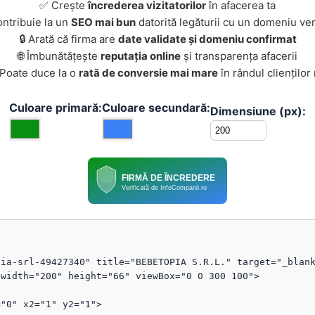
✅ Crește
încrederea vizitatorilor
în afacerea ta
ontribuie la un
SEO mai bun
datorită legăturii cu un domeniu ver
🔒 Arată că firma are
date validate și domeniu confirmat
🌐 Îmbunătățește
reputația online
și transparența afacerii
 Poate duce la o
rată de conversie mai mare
în rândul clienților
Culoare primară:
Culoare secundară:
Dimensiune (px):
FIRMĂ DE ÎNCREDERE
Verificată de InfoCompanii.ro


ia-srl-49427340" title="BEBETOPIA S.R.L." target="_blank
width="200" height="66" viewBox="0 0 300 100">
