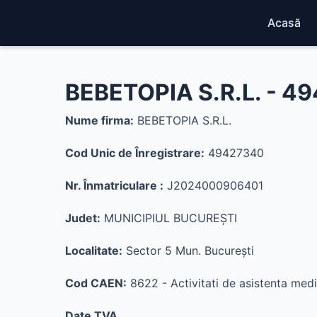
Acasă
BEBETOPIA S.R.L. - 4
Nume firma:
BEBETOPIA S.R.L.
Cod Unic de Înregistrare:
49427340
Nr. Înmatriculare :
J2024000906401
Judet:
MUNICIPIUL BUCUREŞTI
Localitate:
Sector 5 Mun. Bucureşti
Cod CAEN:
8622 - Activitati de asistenta medi
Date TVA