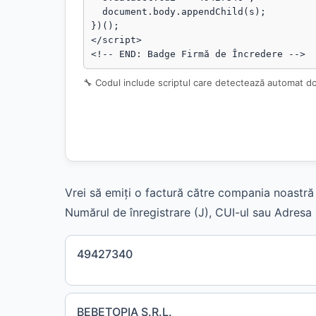
  document.body.appendChild(s);

})();

</script>

<!-- END: Badge Firmă de Încredere -->
🔧 Codul include scriptul care detectează automat d
Vrei să emiți o factură către compania noastră 
Numărul de înregistrare (J), CUI-ul sau Adresa s
49427340
BEBETOPIA S.R.L.