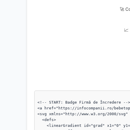
🚀 C
📈
<!-- START: Badge Firmă de Încredere -->
<a href="https://infocompanii.ro/bebetop
<svg xmlns="http://www.w3.org/2000/svg" 
  <defs>

    <linearGradient id="grad" x1="0" y1="0" x2="1" y2="1">
