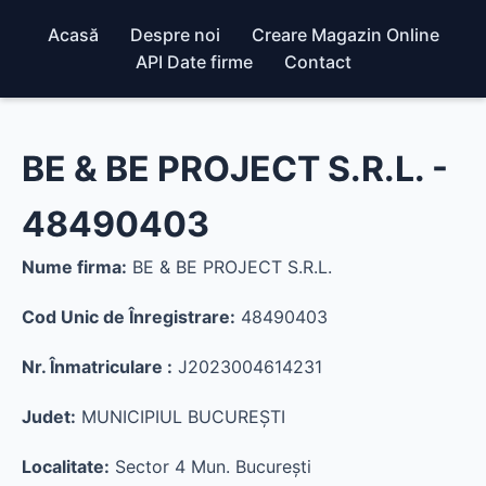
Acasă
Despre noi
Creare Magazin Online
API Date firme
Contact
BE & BE PROJECT S.R.L. -
48490403
Nume firma:
BE & BE PROJECT S.R.L.
Cod Unic de Înregistrare:
48490403
Nr. Înmatriculare :
J2023004614231
Judet:
MUNICIPIUL BUCUREŞTI
Localitate:
Sector 4 Mun. Bucureşti