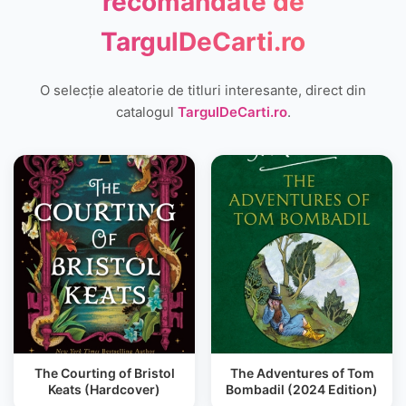
recomandate de
TargulDeCarti.ro
O selecție aleatorie de titluri interesante, direct din
catalogul
TargulDeCarti.ro
.
The Courting of Bristol
The Adventures of Tom
Keats (Hardcover)
Bombadil (2024 Edition)