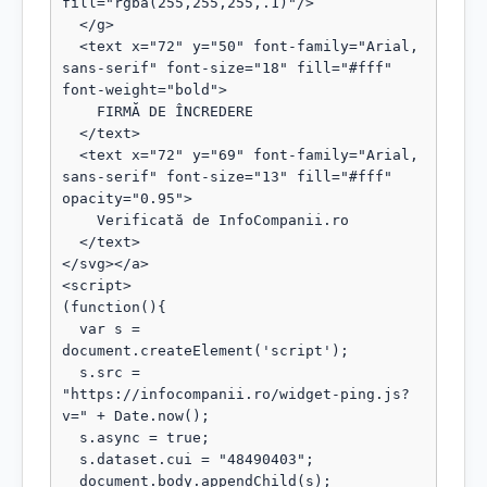
fill="rgba(255,255,255,.1)"/>

  </g>

  <text x="72" y="50" font-family="Arial, 
sans-serif" font-size="18" fill="#fff" 
font-weight="bold">

    FIRMĂ DE ÎNCREDERE

  </text>

  <text x="72" y="69" font-family="Arial, 
sans-serif" font-size="13" fill="#fff" 
opacity="0.95">

    Verificată de InfoCompanii.ro

  </text>

</svg></a>

<script>

(function(){

  var s = 
document.createElement('script');

  s.src = 
"https://infocompanii.ro/widget-ping.js?
v=" + Date.now();

  s.async = true;

  s.dataset.cui = "48490403";

  document.body.appendChild(s);
