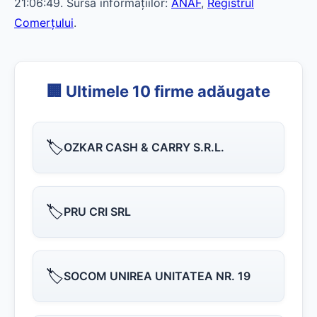
21:06:49. Sursa informațiilor:
ANAF
,
Registrul
Comerțului
.
🏢 Ultimele 10 firme adăugate
🏷️
OZKAR CASH & CARRY S.R.L.
🏷️
PRU CRI SRL
🏷️
SOCOM UNIREA UNITATEA NR. 19