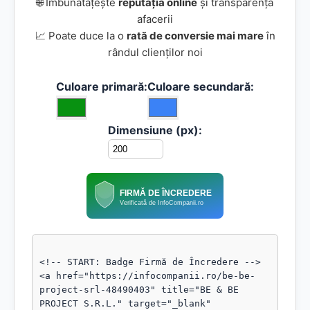
🌐 Îmbunătățește
reputația online
și transparența
afacerii
📈 Poate duce la o
rată de conversie mai mare
în
rândul clienților noi
Culoare primară:
Culoare secundară:
Dimensiune (px):
FIRMĂ DE ÎNCREDERE
Verificată de InfoCompanii.ro
<!-- START: Badge Firmă de Încredere -->

<a href="https://infocompanii.ro/be-be-
project-srl-48490403" title="BE & BE 
PROJECT S.R.L." target="_blank" 