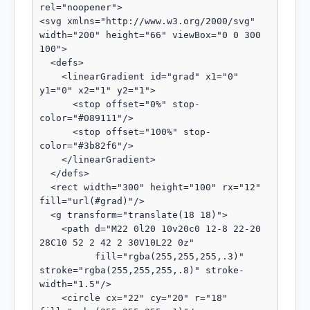
rel="noopener">

<svg xmlns="http://www.w3.org/2000/svg" 
width="200" height="66" viewBox="0 0 300 
100">

  <defs>

    <linearGradient id="grad" x1="0" 
y1="0" x2="1" y2="1">

      <stop offset="0%" stop-
color="#089111"/>

      <stop offset="100%" stop-
color="#3b82f6"/>

    </linearGradient>

  </defs>

  <rect width="300" height="100" rx="12" 
fill="url(#grad)"/>

  <g transform="translate(18 18)">

    <path d="M22 0l20 10v20c0 12-8 22-20 
28C10 52 2 42 2 30V10L22 0z"

          fill="rgba(255,255,255,.3)" 
stroke="rgba(255,255,255,.8)" stroke-
width="1.5"/>

    <circle cx="22" cy="20" r="18" 