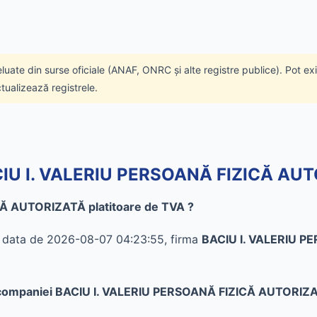
eluate din surse oficiale (ANAF, ONRC și alte registre publice). Pot ex
ctualizează registrele.
BACIU I. VALERIU PERSOANĂ FIZICĂ AU
CĂ AUTORIZATĂ platitoare de TVA ?
în data de 2026-08-07 04:23:55, firma
BACIU I. VALERIU 
e al companiei BACIU I. VALERIU PERSOANĂ FIZICĂ AUTORIZ