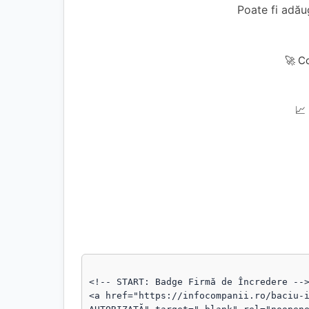
Poate fi adă
🚀 C
📈
<!-- START: Badge Firmă de Încredere -->
<a href="https://infocompanii.ro/baciu-i