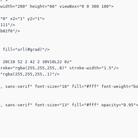
r">

width="200" height="66" viewBox="0 0 300 100">
