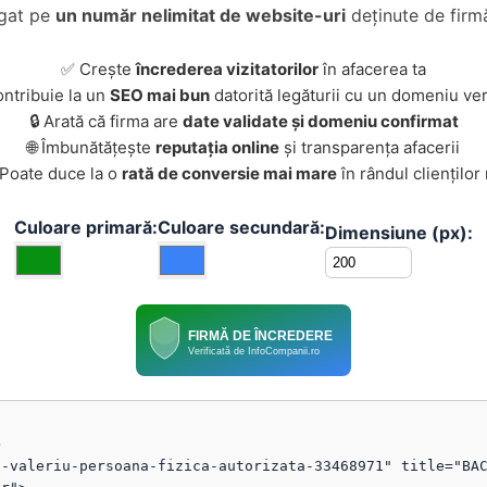
ugat pe
un număr nelimitat de website-uri
deținute de firmă
✅ Crește
încrederea vizitatorilor
în afacerea ta
ontribuie la un
SEO mai bun
datorită legăturii cu un domeniu ver
🔒 Arată că firma are
date validate și domeniu confirmat
🌐 Îmbunătățește
reputația online
și transparența afacerii
 Poate duce la o
rată de conversie mai mare
în rândul clienților
Culoare primară:
Culoare secundară:
Dimensiune (px):
FIRMĂ DE ÎNCREDERE
Verificată de InfoCompanii.ro


-valeriu-persoana-fizica-autorizata-33468971" title="BAC