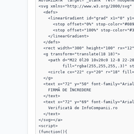
AUTORIZATĂ" target="_blank" rel="noopene
<svg xmlns="http://www.w3.org/2000/svg" 
  <defs>

    <linearGradient id="grad" x1="0" y1="0" x2="1" y2="1">

      <stop offset="0%" stop-color="#089111"/>

      <stop offset="100%" stop-color="#3b82f6"/>

    </linearGradient>

  </defs>

  <rect width="300" height="100" rx="12" fill="url(#grad)"/>

  <g transform="translate(18 18)">

    <path d="M22 0l20 10v20c0 12-8 22-20 28C10 52 2 42 2 30V10L22 0z"

          fill="rgba(255,255,255,.3)" stroke="rgba(255,255,255,.8)" stroke-width="1.5"/>

    <circle cx="22" cy="20" r="18" fill="rgba(255,255,255,.1)"/>

  </g>

  <text x="72" y="50" font-family="Arial, sans-serif" font-size="18" fill="#fff" font-weight="bold">

    FIRMĂ DE ÎNCREDERE

  </text>

  <text x="72" y="69" font-family="Arial, sans-serif" font-size="13" fill="#fff" opacity="0.95">

    Verificată de InfoCompanii.ro

  </text>

</svg></a>

<script>

(function(){
