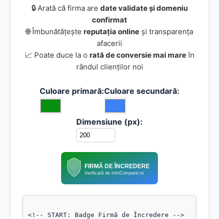
🔒 Arată că firma are
date validate și domeniu
confirmat
🌐 Îmbunătățește
reputația online
și transparența
afacerii
📈 Poate duce la o
rată de conversie mai mare
în
rândul clienților noi
Culoare primară:
Culoare secundară:
Dimensiune (px):
FIRMĂ DE ÎNCREDERE
Verificată de InfoCompanii.ro
<!-- START: Badge Firmă de Încredere -->
