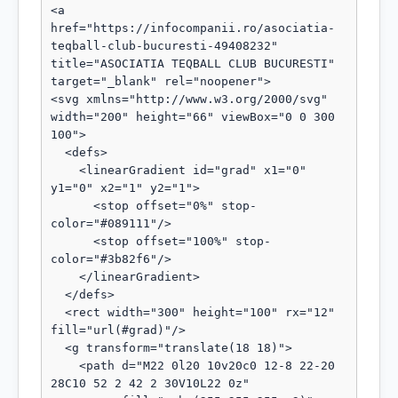
<a 
href="https://infocompanii.ro/asociatia-
teqball-club-bucuresti-49408232" 
title="ASOCIATIA TEQBALL CLUB BUCURESTI" 
target="_blank" rel="noopener">

<svg xmlns="http://www.w3.org/2000/svg" 
width="200" height="66" viewBox="0 0 300 
100">

  <defs>

    <linearGradient id="grad" x1="0" 
y1="0" x2="1" y2="1">

      <stop offset="0%" stop-
color="#089111"/>

      <stop offset="100%" stop-
color="#3b82f6"/>

    </linearGradient>

  </defs>

  <rect width="300" height="100" rx="12" 
fill="url(#grad)"/>

  <g transform="translate(18 18)">

    <path d="M22 0l20 10v20c0 12-8 22-20 
28C10 52 2 42 2 30V10L22 0z"
