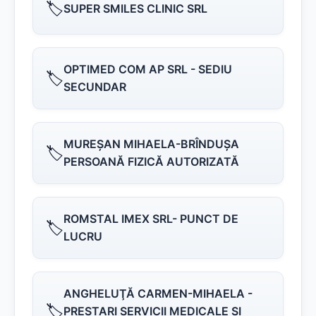
🏷️
SUPER SMILES CLINIC SRL
OPTIMED COM AP SRL - SEDIU
🏷️
SECUNDAR
MUREŞAN MIHAELA-BRÎNDUŞA
🏷️
PERSOANĂ FIZICĂ AUTORIZATĂ
ROMSTAL IMEX SRL- PUNCT DE
🏷️
LUCRU
ANGHELUŢĂ CARMEN-MIHAELA -
🏷️
PRESTARI SERVICII MEDICALE SI