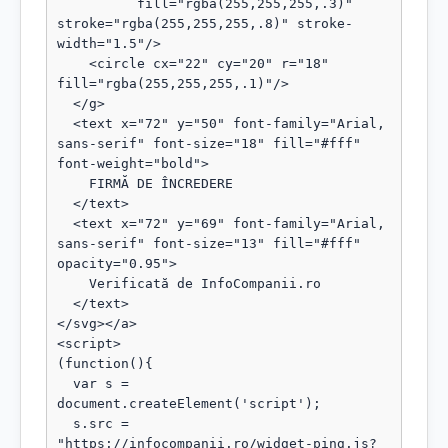
          fill="rgba(255,255,255,.3)" 
stroke="rgba(255,255,255,.8)" stroke-
width="1.5"/>

    <circle cx="22" cy="20" r="18" 
fill="rgba(255,255,255,.1)"/>

  </g>

  <text x="72" y="50" font-family="Arial, 
sans-serif" font-size="18" fill="#fff" 
font-weight="bold">

    FIRMĂ DE ÎNCREDERE

  </text>

  <text x="72" y="69" font-family="Arial, 
sans-serif" font-size="13" fill="#fff" 
opacity="0.95">

    Verificată de InfoCompanii.ro

  </text>

</svg></a>

<script>

(function(){

  var s = 
document.createElement('script');

  s.src = 
"https://infocompanii.ro/widget-ping.js?