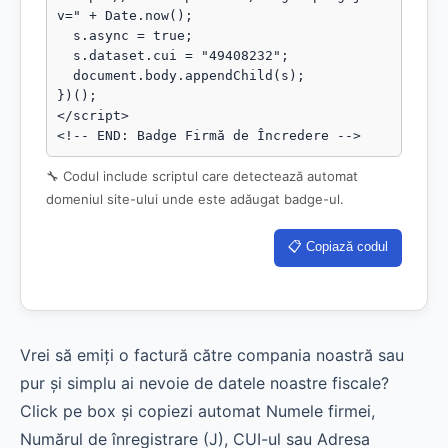
v=" + Date.now();

  s.async = true;

  s.dataset.cui = "49408232";

  document.body.appendChild(s);

})();

</script>

<!-- END: Badge Firmă de Încredere -->
🔧 Codul include scriptul care detectează automat
domeniul site-ului unde este adăugat badge-ul.
📋 Copiază codul
Vrei să emiți o factură către compania noastră sau
pur și simplu ai nevoie de datele noastre fiscale?
Click pe box și copiezi automat Numele firmei,
Numărul de înregistrare (J), CUI-ul sau Adresa