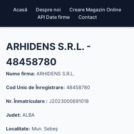
Acasă
Despre noi
Creare Magazin Online
API Date firme
Contact
ARHIDENS S.R.L. -
48458780
Nume firma:
ARHIDENS S.R.L.
Cod Unic de Înregistrare:
48458780
Nr. Înmatriculare :
J2023000691018
Judet:
ALBA
Localitate:
Mun. Sebeş