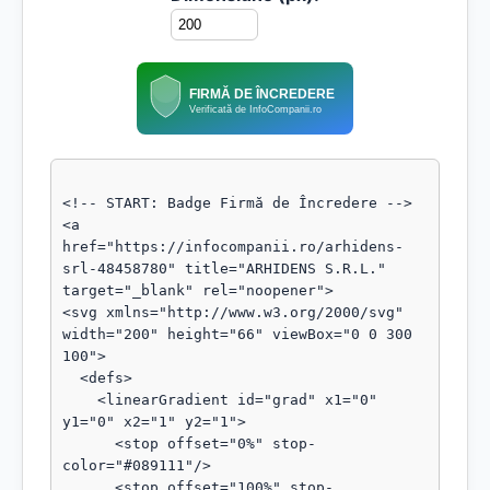
FIRMĂ DE ÎNCREDERE
Verificată de InfoCompanii.ro
<!-- START: Badge Firmă de Încredere -->

<a 
href="https://infocompanii.ro/arhidens-
srl-48458780" title="ARHIDENS S.R.L." 
target="_blank" rel="noopener">

<svg xmlns="http://www.w3.org/2000/svg" 
width="200" height="66" viewBox="0 0 300 
100">

  <defs>

    <linearGradient id="grad" x1="0" 
y1="0" x2="1" y2="1">

      <stop offset="0%" stop-
color="#089111"/>

      <stop offset="100%" stop-