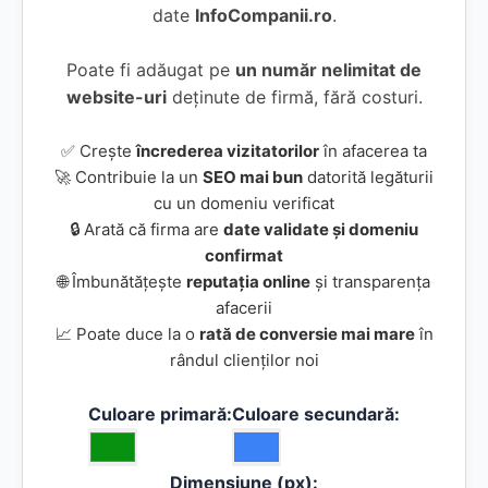
date
InfoCompanii.ro
.
Poate fi adăugat pe
un număr nelimitat de
website-uri
deținute de firmă, fără costuri.
✅ Crește
încrederea vizitatorilor
în afacerea ta
🚀 Contribuie la un
SEO mai bun
datorită legăturii
cu un domeniu verificat
🔒 Arată că firma are
date validate și domeniu
confirmat
🌐 Îmbunătățește
reputația online
și transparența
afacerii
📈 Poate duce la o
rată de conversie mai mare
în
rândul clienților noi
Culoare primară:
Culoare secundară:
Dimensiune (px):