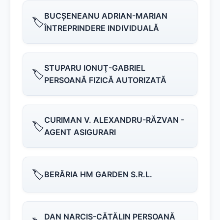
BUCŞENEANU ADRIAN-MARIAN
🏷️
ÎNTREPRINDERE INDIVIDUALĂ
STUPARU IONUŢ-GABRIEL
🏷️
PERSOANĂ FIZICĂ AUTORIZATĂ
CURIMAN V. ALEXANDRU-RĂZVAN -
🏷️
AGENT ASIGURARI
🏷️
BERĂRIA HM GARDEN S.R.L.
DAN NARCIS-CĂTĂLIN PERSOANĂ