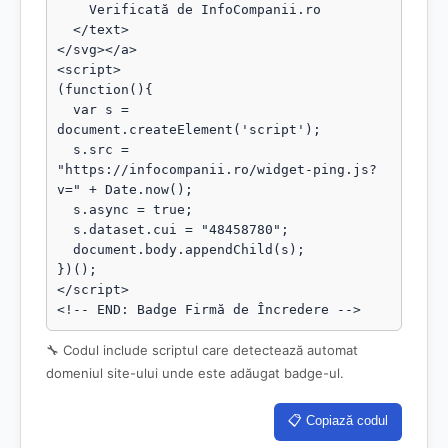
    Verificată de InfoCompanii.ro

  </text>

</svg></a>

<script>

(function(){

  var s = 
document.createElement('script');

  s.src = 
"https://infocompanii.ro/widget-ping.js?
v=" + Date.now();

  s.async = true;

  s.dataset.cui = "48458780";

  document.body.appendChild(s);

})();

</script>

<!-- END: Badge Firmă de Încredere -->
🔧 Codul include scriptul care detectează automat
domeniul site-ului unde este adăugat badge-ul.
📋 Copiază codul