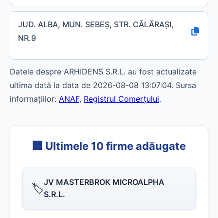
JUD. ALBA, MUN. SEBEŞ, STR. CĂLĂRAŞI,
NR.9
Datele despre ARHIDENS S.R.L. au fost actualizate
ultima dată la data de 2026-08-08 13:07:04. Sursa
informațiilor:
ANAF
,
Registrul Comerțului
.
🏢 Ultimele 10 firme adăugate
JV MASTERBROK MICROALPHA
🏷️
S.R.L.