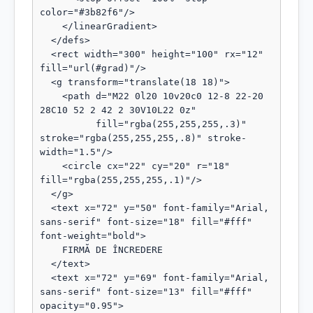
color="#3b82f6"/>

    </linearGradient>

  </defs>

  <rect width="300" height="100" rx="12" 
fill="url(#grad)"/>

  <g transform="translate(18 18)">

    <path d="M22 0l20 10v20c0 12-8 22-20 
28C10 52 2 42 2 30V10L22 0z"

          fill="rgba(255,255,255,.3)" 
stroke="rgba(255,255,255,.8)" stroke-
width="1.5"/>

    <circle cx="22" cy="20" r="18" 
fill="rgba(255,255,255,.1)"/>

  </g>

  <text x="72" y="50" font-family="Arial, 
sans-serif" font-size="18" fill="#fff" 
font-weight="bold">

    FIRMĂ DE ÎNCREDERE

  </text>

  <text x="72" y="69" font-family="Arial, 
sans-serif" font-size="13" fill="#fff" 
opacity="0.95">
