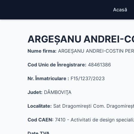
Acasă
ARGEŞANU ANDREI-CO
Nume firma:
ARGEŞANU ANDREI-COSTIN PER
Cod Unic de Înregistrare:
48461386
Nr. Înmatriculare :
F15/1237/2023
Judet:
DÂMBOVIŢA
Localitate:
Sat Dragomireşti Com. Dragomireşt
Cod CAEN:
7410 - Activitati de design speciali
Date TVA