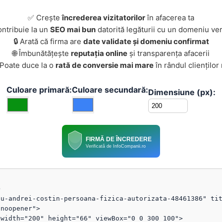
✅ Crește
încrederea vizitatorilor
în afacerea ta
ontribuie la un
SEO mai bun
datorită legăturii cu un domeniu ver
🔒 Arată că firma are
date validate și domeniu confirmat
🌐 Îmbunătățește
reputația online
și transparența afacerii
 Poate duce la o
rată de conversie mai mare
în rândul clienților
Culoare primară:
Culoare secundară:
Dimensiune (px):
FIRMĂ DE ÎNCREDERE
Verificată de InfoCompanii.ro


u-andrei-costin-persoana-fizica-autorizata-48461386" tit
noopener">

width="200" height="66" viewBox="0 0 300 100">
