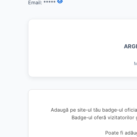
Email:
*****
ARG
M
Adaugă pe site-ul tău badge-ul ofici
Badge-ul oferă vizitatorilor 
Poate fi adă