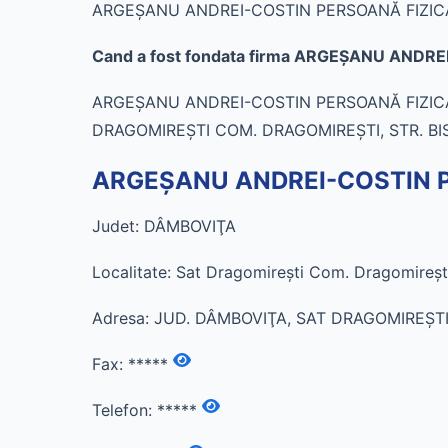
ARGEŞANU ANDREI-COSTIN PERSOANĂ FIZICĂ AUTO
Cand a fost fondata firma ARGEŞANU ANDR
ARGEŞANU ANDREI-COSTIN PERSOANĂ FIZICĂ AU
DRAGOMIREŞTI COM. DRAGOMIREŞTI, STR. BIS
ARGEŞANU ANDREI-COSTIN PE
Judet: DÂMBOVIŢA
Localitate: Sat Dragomireşti Com. Dragomireşt
Adresa: JUD. DÂMBOVIŢA, SAT DRAGOMIREŞTI 
Fax:
*****
Telefon:
*****