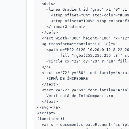
  <defs>

    <linearGradient id="grad" x1="0" y1="0" x2="1" y2="1">

      <stop offset="0%" stop-color="#089111"/>

      <stop offset="100%" stop-color="#3b82f6"/>

    </linearGradient>

  </defs>

  <rect width="300" height="100" rx="12" fill="url(#grad)"/>

  <g transform="translate(18 18)">

    <path d="M22 0l20 10v20c0 12-8 22-20 28C10 52 2 42 2 30V10L22 0z"

          fill="rgba(255,255,255,.3)" stroke="rgba(255,255,255,.8)" stroke-width="1.5"/>

    <circle cx="22" cy="20" r="18" fill="rgba(255,255,255,.1)"/>

  </g>

  <text x="72" y="50" font-family="Arial, sans-serif" font-size="18" fill="#fff" font-weight="bold">

    FIRMĂ DE ÎNCREDERE

  </text>

  <text x="72" y="69" font-family="Arial, sans-serif" font-size="13" fill="#fff" opacity="0.95">

    Verificată de InfoCompanii.ro

  </text>

</svg></a>

<script>

(function(){

  var s = document.createElement('script');
