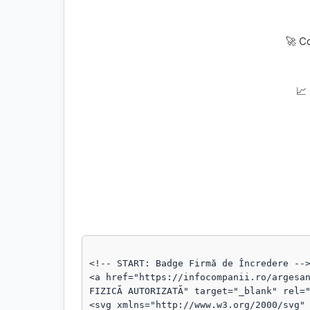
🚀 C
📈
<!-- START: Badge Firmă de Încredere -->
<a href="https://infocompanii.ro/argesan
FIZICĂ AUTORIZATĂ" target="_blank" rel="
<svg xmlns="http://www.w3.org/2000/svg" 