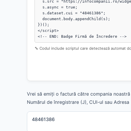
  s.src = "https://infocompanii.ro/widget-ping.js?v=" + Date.now();

  s.async = true;

  s.dataset.cui = "48461386";

  document.body.appendChild(s);

})();

</script>

<!-- END: Badge Firmă de Încredere -->
🔧 Codul include scriptul care detectează automat d
Vrei să emiți o factură către compania noastră 
Numărul de înregistrare (J), CUI-ul sau Adresa s
48461386