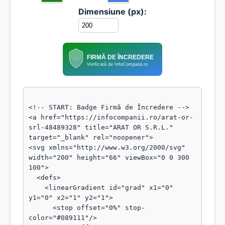
Dimensiune (px):
FIRMĂ DE ÎNCREDERE
Verificată de InfoCompanii.ro
<!-- START: Badge Firmă de Încredere -->

<a href="https://infocompanii.ro/arat-or-
srl-48489328" title="ARAT OR S.R.L." 
target="_blank" rel="noopener">

<svg xmlns="http://www.w3.org/2000/svg" 
width="200" height="66" viewBox="0 0 300 
100">

  <defs>

    <linearGradient id="grad" x1="0" 
y1="0" x2="1" y2="1">

      <stop offset="0%" stop-
color="#089111"/>
