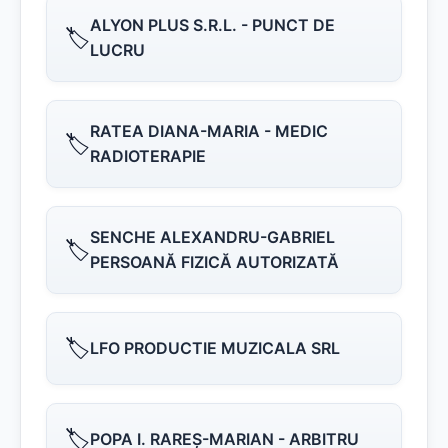
ALYON PLUS S.R.L. - PUNCT DE
🏷️
LUCRU
RATEA DIANA-MARIA - MEDIC
🏷️
RADIOTERAPIE
SENCHE ALEXANDRU-GABRIEL
🏷️
PERSOANĂ FIZICĂ AUTORIZATĂ
🏷️
LFO PRODUCTIE MUZICALA SRL
🏷️
POPA I. RAREŞ-MARIAN - ARBITRU