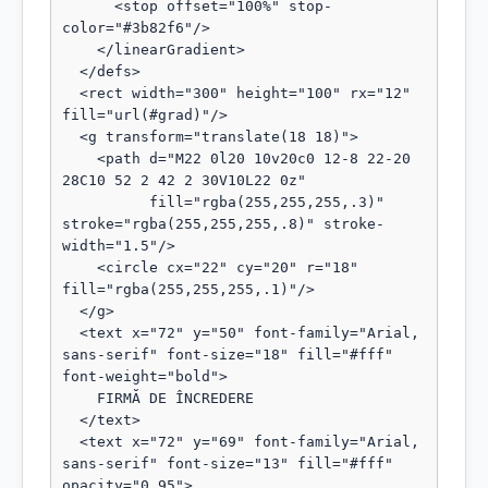
      <stop offset="100%" stop-
color="#3b82f6"/>

    </linearGradient>

  </defs>

  <rect width="300" height="100" rx="12" 
fill="url(#grad)"/>

  <g transform="translate(18 18)">

    <path d="M22 0l20 10v20c0 12-8 22-20 
28C10 52 2 42 2 30V10L22 0z"

          fill="rgba(255,255,255,.3)" 
stroke="rgba(255,255,255,.8)" stroke-
width="1.5"/>

    <circle cx="22" cy="20" r="18" 
fill="rgba(255,255,255,.1)"/>

  </g>

  <text x="72" y="50" font-family="Arial, 
sans-serif" font-size="18" fill="#fff" 
font-weight="bold">

    FIRMĂ DE ÎNCREDERE

  </text>

  <text x="72" y="69" font-family="Arial, 
sans-serif" font-size="13" fill="#fff" 
opacity="0.95">
