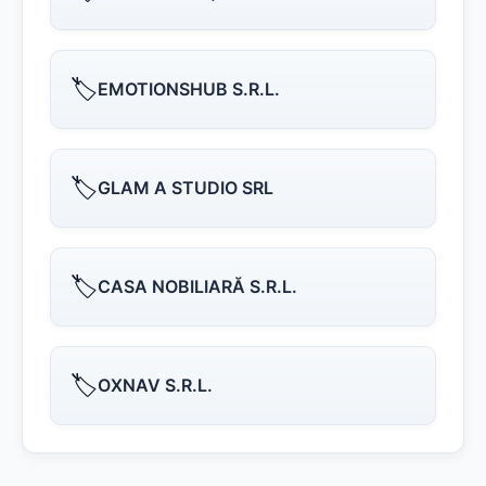
🏷️
EMOTIONSHUB S.R.L.
🏷️
GLAM A STUDIO SRL
🏷️
CASA NOBILIARĂ S.R.L.
🏷️
OXNAV S.R.L.