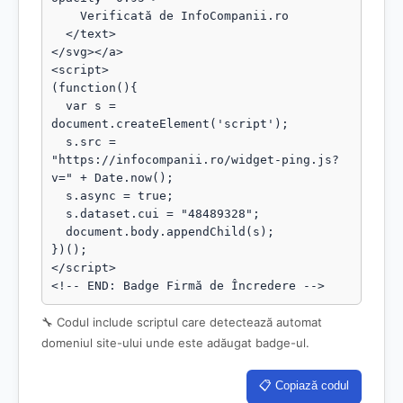
    Verificată de InfoCompanii.ro

  </text>

</svg></a>

<script>

(function(){

  var s = 
document.createElement('script');

  s.src = 
"https://infocompanii.ro/widget-ping.js?
v=" + Date.now();

  s.async = true;

  s.dataset.cui = "48489328";

  document.body.appendChild(s);

})();

</script>

<!-- END: Badge Firmă de Încredere -->
🔧 Codul include scriptul care detectează automat
domeniul site-ului unde este adăugat badge-ul.
📋 Copiază codul