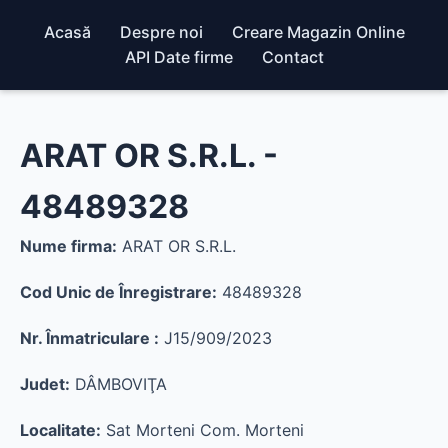
Acasă
Despre noi
Creare Magazin Online
API Date firme
Contact
ARAT OR S.R.L. -
48489328
Nume firma:
ARAT OR S.R.L.
Cod Unic de Înregistrare:
48489328
Nr. Înmatriculare :
J15/909/2023
Judet:
DÂMBOVIŢA
Localitate:
Sat Morteni Com. Morteni